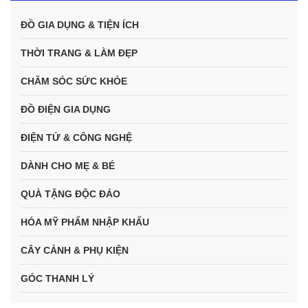
ĐỒ GIA DỤNG & TIỆN ÍCH
THỜI TRANG & LÀM ĐẸP
CHĂM SÓC SỨC KHỎE
ĐỒ ĐIỆN GIA DỤNG
ĐIỆN TỬ & CÔNG NGHỆ
DÀNH CHO MẸ & BÉ
QUÀ TẶNG ĐỘC ĐÁO
HÓA MỸ PHẨM NHẬP KHẨU
CÂY CẢNH & PHỤ KIỆN
GÓC THANH LÝ