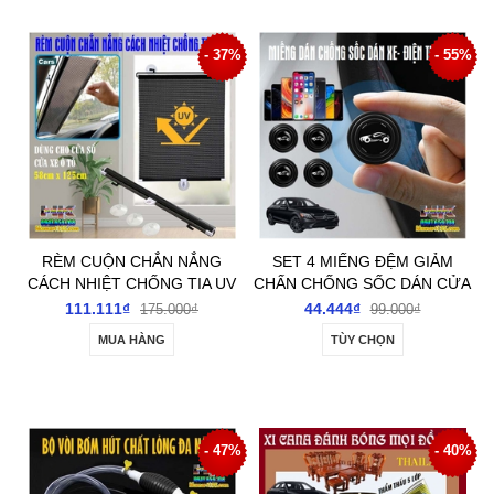
- 37%
- 55%
RÈM CUỘN CHẮN NẮNG
SET 4 MIẾNG ĐỆM GIẢM
CÁCH NHIỆT CHỐNG TIA UV
CHẤN CHỐNG SỐC DÁN CỬA
DÙNG CHO CỬA SỔ CỬA
XE Ô TÔ- ĐIỆN THOẠI
111.111₫
44.444₫
175.000₫
99.000₫
KÍNH Ô TÔ
MUA HÀNG
TÙY CHỌN
- 47%
- 40%