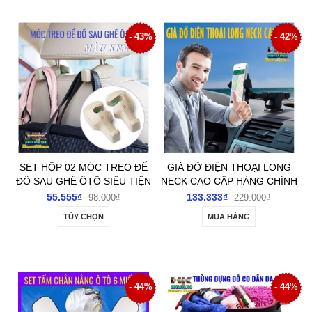
- 43%
- 42%
SET HỘP 02 MÓC TREO ĐỂ
GIÁ ĐỠ ĐIỆN THOẠI LONG
ĐỒ SAU GHẾ ÔTÔ SIÊU TIỆN
NECK CAO CẤP HÀNG CHÍNH
ÍCH
HÃNG
55.555₫
133.333₫
98.000₫
229.000₫
TÙY CHỌN
MUA HÀNG
- 44%
- 44%