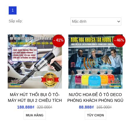
1
Sắp xếp:
- 41%
- 46%
MÁY HÚT THỔI BỤI Ô TÔ-
NƯỚC HOA ĐỂ Ô TÔ DECO
MÁY HÚT BỤI 2 CHIỀU TÍCH
PHÒNG KHÁCH PHÒNG NGỦ
ĐIỆN CẦM TAY MINI ĐA NĂNG
BÀN LÀM VIỆC
188.888₫
88.888₫
320.000₫
165.000₫
ĐA TÁC DỤNG
MUA HÀNG
TÙY CHỌN