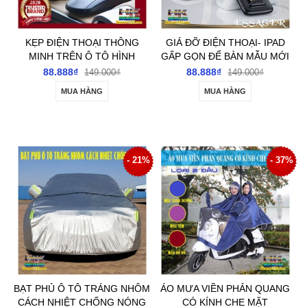
KẸP ĐIỆN THOẠI THÔNG
GIÁ ĐỠ ĐIỆN THOẠI- IPAD
MINH TRÊN Ô TÔ HÌNH
GẤP GỌN ĐỂ BÀN MẪU MỚI
CHUỘT MÁY TÍNH
NHẤT
88.888₫
88.888₫
149.000₫
149.000₫
MUA HÀNG
MUA HÀNG
- 21%
- 37%
BẠT PHỦ Ô TÔ TRÁNG NHÔM
ÁO MƯA VIỀN PHẢN QUANG
CÁCH NHIỆT CHỐNG NÓNG
CÓ KÍNH CHE MẶT