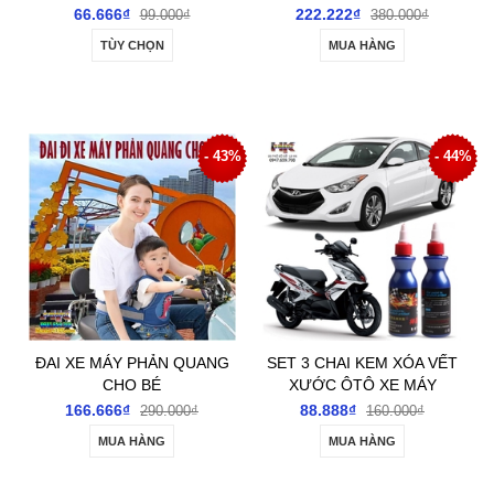
66.666₫
222.222₫
99.000₫
380.000₫
TÙY CHỌN
MUA HÀNG
- 43%
- 44%
ĐAI XE MÁY PHẢN QUANG
SET 3 CHAI KEM XÓA VẾT
CHO BÉ
XƯỚC ÔTÔ XE MÁY
166.666₫
88.888₫
290.000₫
160.000₫
MUA HÀNG
MUA HÀNG