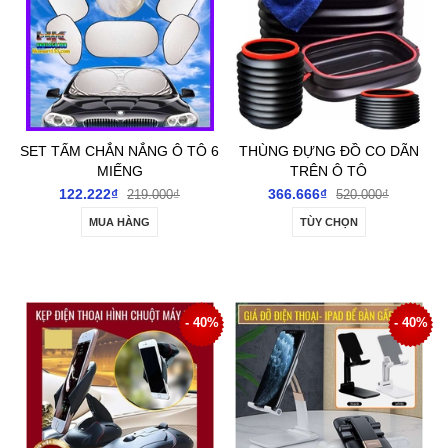
SET TẤM CHẮN NẮNG Ô TÔ 6
THÙNG ĐỰNG ĐỒ CO DÃN
MIẾNG
TRÊN Ô TÔ
122.222₫
366.666₫
219.000₫
520.000₫
MUA HÀNG
TÙY CHỌN
- 40%
- 40%