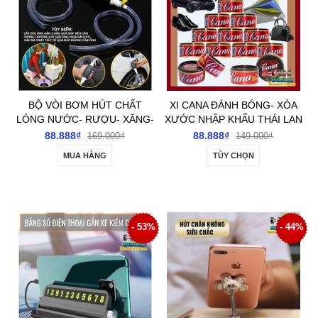
BỘ VÒI BƠM HÚT CHẤT
XI CANA ĐÁNH BÓNG- XÓA
LỎNG NƯỚC- RƯỢU- XĂNG-
XƯỚC NHẬP KHẨU THÁI LAN
DẦU ĐA NĂNG
88.888₫
88.888₫
169.000₫
149.000₫
MUA HÀNG
TÙY CHỌN
- 53%
- 44%