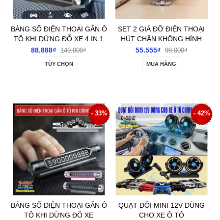
BẢNG SỐ ĐIỆN THOẠI GẮN Ô
SET 2 GIÁ ĐỠ ĐIỆN THOẠI
TÔ KHI DỪNG ĐỖ XE 4 IN 1
HÚT CHÂN KHÔNG HÌNH
BÔNG HOA
88.888₫
55.555₫
149.000₫
99.000₫
TÙY CHỌN
MUA HÀNG
- 33%
- 42%
BẢNG SỐ ĐIỆN THOẠI GẮN Ô
QUẠT ĐÔI MINI 12V DÙNG
TÔ KHI DỪNG ĐỖ XE
CHO XE Ô TÔ