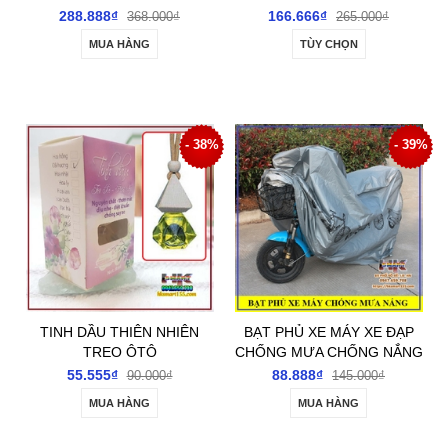
288.888₫
166.666₫
368.000₫
265.000₫
MUA HÀNG
TÙY CHỌN
- 38%
- 39%
TINH DẦU THIÊN NHIÊN
BẠT PHỦ XE MÁY XE ĐẠP
TREO ÔTÔ
CHỐNG MƯA CHỐNG NẮNG
55.555₫
88.888₫
90.000₫
145.000₫
MUA HÀNG
MUA HÀNG