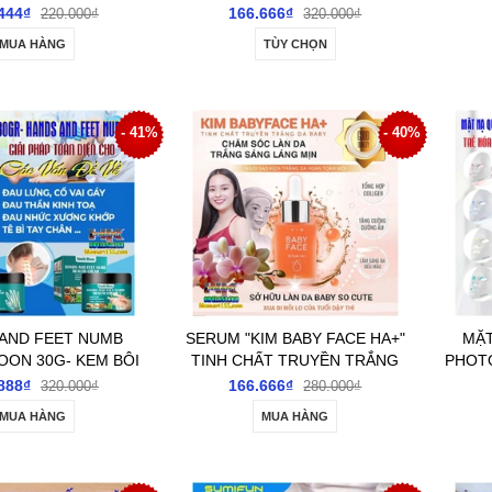
IZING BALM 20GR-
THÔNG DẠNG LĂN 50ML- GIÚP
THÔNG
444₫
166.666₫
220.000₫
320.000₫
M, LÀM SÁNG DA
CẢI THIỆN ĐAU CỔ VAI GÁY
CẢI 
MUA HÀNG
TÙY CHỌN
 VÀ GIẢM KHÔ NGỨA
GIẢM ĐAU NHỨC XƯƠNG
GI
KHỚP
- 41%
- 40%
AND FEET NUMB
SERUM "KIM BABY FACE HA+"
MẶT
ON 30G- KEM BÔI
TINH CHẤT TRUYỀN TRẮNG
PHOTO
BÌ TAY CHÂN, ĐAU
MỜ NÁM TÀN NHANG SÁNG
TRẺ
888₫
166.666₫
320.000₫
280.000₫
I TAY CHÂN GIẢM
DA TỪ BÊN TRONG
MUA HÀNG
MUA HÀNG
HUỘT RÚT