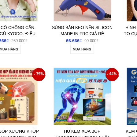
O CỔ CHỐNG CẬN-
SÚNG BẮN KEO NẾN SILICON
HÌNH
GÙ KYODO- ĐIỀU
MADE IN FRC GIÁ RẺ
TO CỰ
Ư THẾ DÁNG NGỒI
666₫
66.666₫
269.000₫
99.000₫
EM VÀ NGƯỜI LỚN
MUA HÀNG
MUA HÀNG
- 39%
- 44%
 BÓP XƯƠNG KHỚP
HŨ KEM XOA BÓP
KEM 