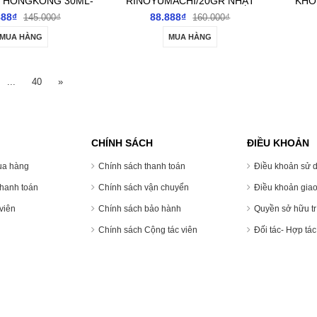
 HONGKONG 30ML-
RINOYUMACHI/20GR NHẬT
KHỚ
 THÔNG MÁU, GIẢM
BẢN- HỖ TRỢ GIẢM ĐAU
888₫
88.888₫
145.000₫
160.000₫
 TAY CHÂN, CHỐNG
NHỨC XƯƠNG KHỚP, PHỤC
CREA
MUA HÀNG
MUA HÀNG
BÌ, CẢM CÚM
HỒI CHẤN THƯƠNG
...
40
»
CHÍNH SÁCH
ĐIỀU KHOẢN
ua hàng
Chính sách thanh toán
Điều khoản sử 
thanh toán
Chính sách vận chuyển
Điều khoản giao
 viên
Chính sách bảo hành
Quyền sở hữu trí
Chính sách Cộng tác viên
Đối tác- Hợp tá