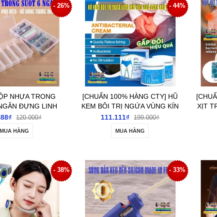
- 26%
- 44%
HỘP NHỰA TRONG
[CHUẨN 100% HÀNG CTY] HŨ
[CHUẨ
NGĂN ĐỰNG LINH
KEM BÔI TRỊ NGỨA VÙNG KÍN
XỊT T
HỤ KIỆN- ĐỒ DÙNG
HIỆU QUẢ DÀNH CHO NAM
QUẢ 
888₫
111.111₫
120.000₫
199.000₫
RANG ĐIỂM
MUA HÀNG
MUA HÀNG
- 38%
- 33%