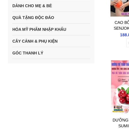
DÀNH CHO MẸ & BÉ
QUÀ TẶNG ĐỘC ĐÁO
CAO B
SENJOK
HÓA MỸ PHẨM NHẬP KHẨU
50GR- 
188.
XƯƠNG K
CÂY CẢNH & PHỤ KIỆN
MỎI GỐI,
GÓC THANH LÝ
DƯỠNG 
SUMI