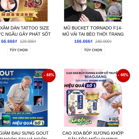
 XĂM DÁN TATTOO SIZE
MŨ BUCKET TORNADO F14-
C NGẦU GÂY PHÁT SỐT
MŨ VẢI TAI BÈO THỜI TRANG
CHO GIỚI TRẺ
NAM NỮ VÀNH RỘNG CHỐNG
66.666₫
166.666₫
129.000₫
240.000₫
NẮNG
TÙY CHỌN
TÙY CHỌN
- 44%
- 44%
GIẢM ĐAU SƯNG GOUT
CAO XOA BÓP XƯƠNG KHỚP