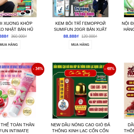
ÔI XUƠNG KHỚP
KEM BÔI TRĨ ГЕМОРРОЙ
NỘI Đ
O NHẬT BẢN HŨ
SUMIFUN 20GR BẢN XUẤT
HÀNG
HỖ TRỢ GIẢM ĐAU
NGA- GIẢM ĐAU RÁT CO RÚT
SUMI
888₫
88.888₫
360.000₫
120.000₫
HỚP, ĐAU LƯNG,
BÚI TRĨ
HỖ T
MUA HÀNG
MUA HÀNG
 GIẢM ĐAU SƯNG DO
GÚT
- 34%
- 48%
THỂ TOÀN THÂN
NEW DẦU NÓNG CẠO GIÓ ĐẢ
DẦ
FUN INTIMATE
THÔNG KINH LẠC CỔN CỔN
THÔ