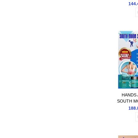
REVITAL
144.
DƯỠNG Ẩ
VÙNG KÍN
HANDS 
SOUTH MO
GIẢM TÊ 
188.
NHỨC MỎ
C