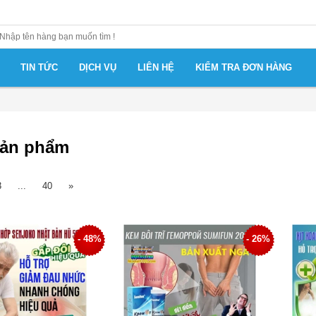
TIN TỨC
DỊCH VỤ
LIÊN HỆ
KIỂM TRA ĐƠN HÀNG
sản phẩm
3
...
40
»
- 48%
- 26%