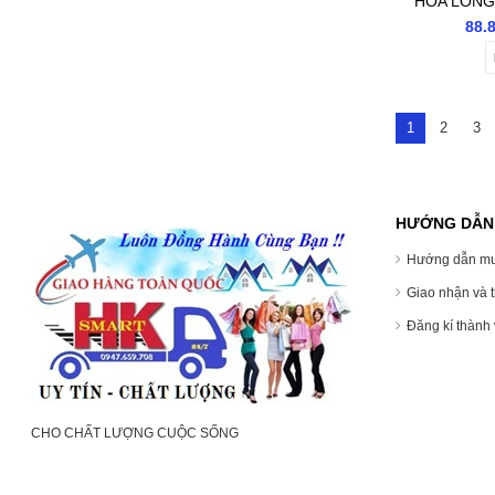
HỎA LONG
GIÚP LƯU
88.
ĐAU MỎI
TÊ 
1
2
3
HƯỚNG DẪN
Hướng dẫn m
Giao nhận và 
Đăng kí thành
CHO CHẤT LƯỢNG CUỘC SỐNG