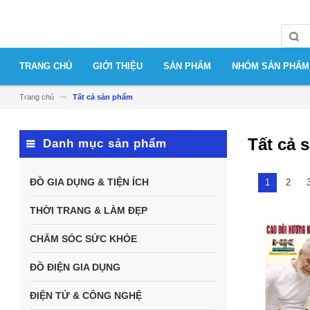
TRANG CHỦ
GIỚI THIỆU
SẢN PHẨM
NHÓM SẢN PHẨM
Trang chủ
Tất cả sản phẩm
Tất cả 
Danh mục sản phẩm
ĐỒ GIA DỤNG & TIỆN ÍCH
1
2
THỜI TRANG & LÀM ĐẸP
CHĂM SÓC SỨC KHỎE
ĐỒ ĐIỆN GIA DỤNG
ĐIỆN TỬ & CÔNG NGHỆ