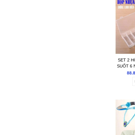
SET 2 
SUỐT 6 
KIỆN- P
88.
T