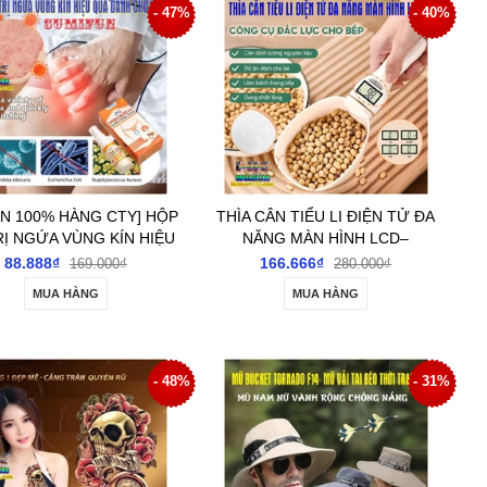
- 47%
- 40%
N 100% HÀNG CTY] HỘP
THÌA CÂN TIỂU LI ĐIỆN TỬ ĐA
RỊ NGỨA VÙNG KÍN HIỆU
NĂNG MÀN HÌNH LCD–
PHÙ HỢP DÀNH CHO NỮ
MUỖNG CÂN ĐONG, ĐO ĐỊNH
88.888₫
166.666₫
169.000₫
280.000₫
LƯỢNG DÙNG CHO NẤU ĂN
MUA HÀNG
MUA HÀNG
NHÀ BẾP
- 48%
- 31%