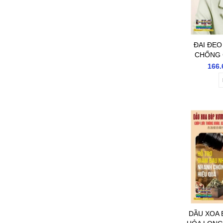
ĐAI ĐE
CHỐNG 
CHỈNH T
166.
CHO TRẺ 
DẦU XOA