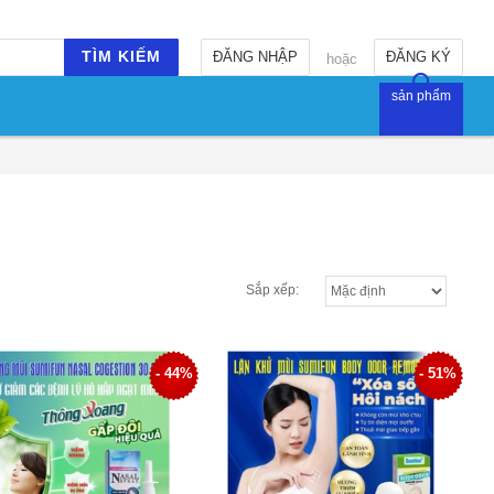
TÌM KIẾM
ĐĂNG NHẬP
ĐĂNG KÝ
hoặc
sản phẩm
Sắp xếp:
- 44%
- 51%