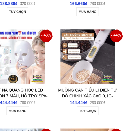
 DẠNG LĂN 50ML- GIÚP
SỤN CÁ MẬP GIẢM ĐAU KHỚP,
188.888₫
166.666₫
320.000₫
280.000₫
THIỆN ĐAU CỔ VAI GÁY
GIẢM TÊ BÌ TAY CHÂN, THƯ
TÙY CHỌN
MUA HÀNG
ẢM ĐAU NHỨC XƯƠNG
GIÃN MÔ THẦN KINH
KHỚP
- 43%
- 44%
 NẠ QUANG HỌC LED
MUỖNG CÂN TIỂU LI ĐIỆN TỬ
N 7 MÀU, HỖ TRỢ SPA-
ĐỘ CHÍNH XÁC CAO 0,1G-
 HÓA LÀN DA- GIỮ MÃI
MÀN HÌNH LCD CÂN ĐONG, ĐO
444.444₫
144.444₫
780.000₫
260.000₫
NÉT THANH XUÂN
ĐỊNH LƯỢNG DÙNG CHO NẤU
MUA HÀNG
TÙY CHỌN
ĂN NHÀ BẾP