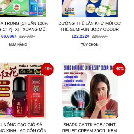
ỊA TRUNG [CHUẨN 100%
DƯỠNG THỂ LĂN KHỬ MÙI CƠ
 CTY]- XỊT XOANG MŨI
THỂ SUMIFUN BODY ODOUR
FUN NASAL COGESTION
REMOVER ROLL-ON 60ML-
66.666₫
122.222₫
120.000₫
220.000₫
RỢ GIẢM CÁC BỆNH LÝ
ĐÁNH BAY GIẢM TIẾT MÙI HÔI
MUA HÀNG
TÙY CHỌN
HÔ HẤP NGẠT MŨI
NÁCH, HÔI CHÂN, SE KHÔ HẾT
THÂM CHO NAM NỮ
- 48%
- 40%
U NÓNG CẠO GIÓ ĐẢ
SHARK CARTILAGE JOINT
NG KINH LẠC CỔN CỔN
RELIEF CREAM 30GR- KEM