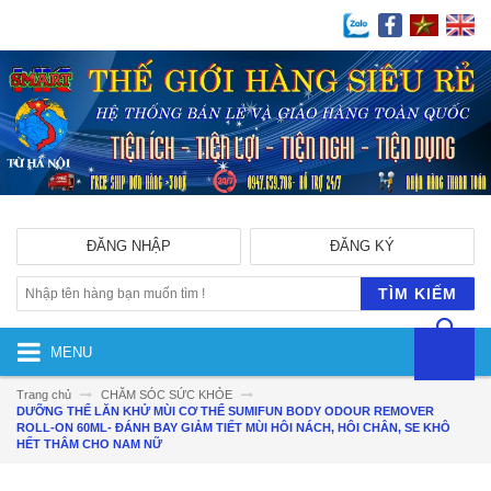
ĐĂNG NHẬP
ĐĂNG KÝ
TÌM KIẾM
MENU
Trang chủ
CHĂM SÓC SỨC KHỎE
DƯỠNG THỂ LĂN KHỬ MÙI CƠ THỂ SUMIFUN BODY ODOUR REMOVER
ROLL-ON 60ML- ĐÁNH BAY GIẢM TIẾT MÙI HÔI NÁCH, HÔI CHÂN, SE KHÔ
HẾT THÂM CHO NAM NỮ