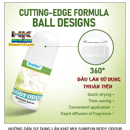
HƯỚNG DẪN SỬ DỤNG LĂN KHỬ MÙI SUMIFUN BODY ODOUR