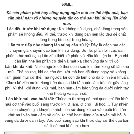
60ML:
Để sản phẩm phát huy công dụng ngăn mùi cơ thể hiệu quả, bạn
cần phải nắm rõ những nguyên tắc cơ thể sau khi dùng lăn khử
mùi:
Lắc đều trước khi sử dụng:
Khi không sử dụng, chất lỏng trong sản
phẩm sẽ không đều. Vì thế, trước khi dùng bạn nên lắc đều để chất
lỏng trong bình xịt trung hòa lại.
Lăn trực tiếp nhẹ nhàng lên vùng cần sử lý:
Đây là cách mà các
chuyên gia khuyến cáo bạn khi sử dụng. Bởi lẽ, phần lớn các sản
phẩm khử mùi dạng Lăn đều thiết kế phần vòi đầu lăn tiện lợi. Bạn chỉ
cần lăn nhẹ lên phần cơ thể và mát xa cho vùng da vị trí đó.
Lăn khi da khô:
Nhiều người có thói quen sau khi tắm xong sẽ lăn khử
mùi. Thế nhưng, khi da còn ẩm ướt mà bạn đã dùng ngay sẽ không
làm giảm mùi cơ thể, mà ngược lại còn dễ làm cho da bị nhiễm khuẩn.
Chưa kể đến nước đọng trên da sau khi tắm còn làm trôi hết gây lãng
phí. Vì thế, khi dùng khử mùi, bạn nên đảm bảo vùng da dưới cánh tay
khô thoáng và sạch sẽ.
Lăn khử mùi vào buổi tối:
Chúng ta thường có thói quen chỉ lăn khử
mùi cơ thể vào buổi sáng trước khi đi làm, đi chơi, đi học,... Tuy nhiên,
nhiều chuyên gia khuyến khích nên sử dụng kể cả vào buổi tối. Lăn
khử mùi vào ban đêm sẽ giúp ức chế hoạt động của tuyến mồ hôi ở
vùng da dưới cánh tay. Vào buổi sáng sau khi thức dậy cơ thể của bạn
sẽ ít có mùi khó chịu hơn.