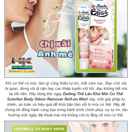
Khi cơ thể có mùi, làm gì cũng thiếu tự tin, mất cảm xúc..Bạn chớ vội
bi quan, đừng vội đi nặn hay can thiệp tuyến mồ hôi, đau không hết mà
lại tốn tiền. Hãy dúng thử ngay
Dưỡng Thể Lăn Khử Mùi Cơ Thể
Sumifun Body Odour Remover Roll-on 60ml
này, một giải pháp tự
nhiên, an toàn và hiệu quả để khỏi bận tâm nỗi lo mùi cơ thể. Hãy để
chúng tôi đồng hành cùng bạn trong hành trình chinh phục sự tự tin, tận
hưởng một ngày dài thoải mái mà không còn lo lắng về mùi cơ thể.