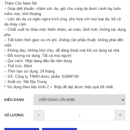
Thâm Cho Nam Nữ
– Giúp diệt khuẩn, chăm sóc da, giữ cho vùng da dưới cánh tay luôn
mềm mịn, khô thoáng
– Làm dịu da và ngăn ngừa kích ứng, phù hợp với mọi loại da, kể cả
da nhạy cảm.
– Chiết xuất từ thảo mộc thiên nhiên, an toàn, lành tính, không tác dụng
phụ
– Tiết kiệm thời gian và chi phí, không cần phẫu thuật, không phải đến
viện
– Không đau, không khó chịu, dễ dàng thoải mái khi sử dụng tại nhà
– Đối tượng sử dụng: Tất cả mọi người
– Qui cách: Hộpi dạng đầu lăn tiện dụng
– Thể tích: 60ml
– Thời hạn sử dụng: 24 tháng
– SX: Công ty TNHH dược phẩm SUMIFUN
– Xuất xứ: Nội Địa Trung
* Sử dụng theo liệu trình 2 > 3hộp để đạt được hiệu quả tốt nhất.
KIỂU DÁNG
SỐ LƯỢNG: