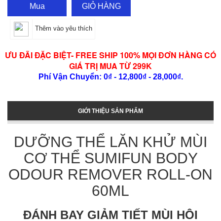
Mua
GIỎ HÀNG
Thêm vào yêu thích
ƯU ĐÃI ĐẶC BIỆT- FREE SHIP 100% MỌI ĐƠN HÀNG CÓ
GIÁ TRỊ MUA TỪ 299K
Phí Vận Chuyển: 0₫ - 12,800₫ - 28,000₫.
GIỚI THIỆU SẢN PHẨM
DƯỠNG THỂ LĂN KHỬ MÙI
CƠ THỂ SUMIFUN BODY
ODOUR REMOVER ROLL-ON
60ML
ĐÁNH BAY GIẢM TIẾT MÙI HÔI