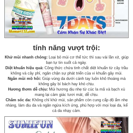
tính năng vượt trội:
Khử mùi nhanh chóng:
Loại bỏ mùi cơ thể tức thì sau vài lần xịt, giúp
bạn tự tin suốt cả ngày.
Diệt khuẩn hiệu quả:
Công thức chứa tinh chất diệt khuẩn từ cây trầu
không và cây phỉ, ngăn chặn sự phát triển của vi khuẩn gây mùi.
Ngăn mùi mồ hôi:
Giúp vùng da dưới cánh tay luôn khô thoáng mà
không gây bí bách hay khó chịu.
Hương thơm dễ chịu:
Mùi hương dịu nhẹ từ cúc la mã và bạch xù
mang lại cảm giác tươi mát, dễ chịu.
Chăm sóc da:
Không chỉ khử mùi, sản phẩm còn cung cấp độ ẩm nhẹ
nhàng, làm dịu da và ngăn ngừa kích ứng, phù hợp với mọi loại da, kể
cả da nhạy cảm.