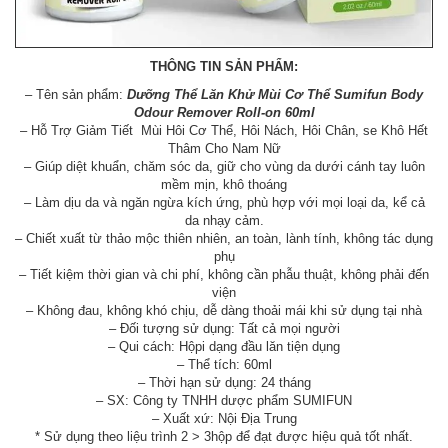
THÔNG TIN SẢN PHẨM:
– Tên sản phẩm:
Dưỡng Thể Lăn Khử Mùi Cơ Thể Sumifun Body
Odour Remover Roll-on 60ml
– Hỗ Trợ Giảm Tiết Mùi Hôi Cơ Thể, Hôi Nách, Hôi Chân, se Khô Hết
Thâm Cho Nam Nữ
– Giúp diệt khuẩn, chăm sóc da, giữ cho vùng da dưới cánh tay luôn
mềm mịn, khô thoáng
– Làm dịu da và ngăn ngừa kích ứng, phù hợp với mọi loại da, kể cả
da nhạy cảm.
– Chiết xuất từ thảo mộc thiên nhiên, an toàn, lành tính, không tác dụng
phụ
– Tiết kiệm thời gian và chi phí, không cần phẫu thuật, không phải đến
viện
– Không đau, không khó chịu, dễ dàng thoải mái khi sử dụng tại nhà
– Đối tượng sử dụng: Tất cả mọi người
– Qui cách: Hộpi dạng đầu lăn tiện dụng
– Thể tích: 60ml
– Thời hạn sử dụng: 24 tháng
– SX: Công ty TNHH dược phẩm SUMIFUN
– Xuất xứ: Nội Địa Trung
* Sử dụng theo liệu trình 2 > 3hộp để đạt được hiệu quả tốt nhất.