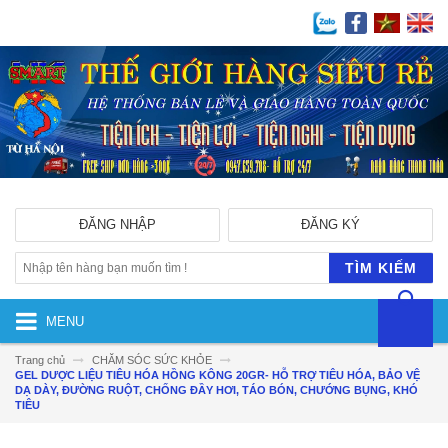
ĐĂNG NHẬP
ĐĂNG KÝ
TÌM KIẾM
MENU
Trang chủ
CHĂM SÓC SỨC KHỎE
GEL DƯỢC LIỆU TIÊU HÓA HỒNG KÔNG 20GR- HỖ TRỢ TIÊU HÓA, BẢO VỆ
DẠ DÀY, ĐƯỜNG RUỘT, CHỐNG ĐẦY HƠI, TÁO BÓN, CHƯỚNG BỤNG, KHÓ
TIÊU