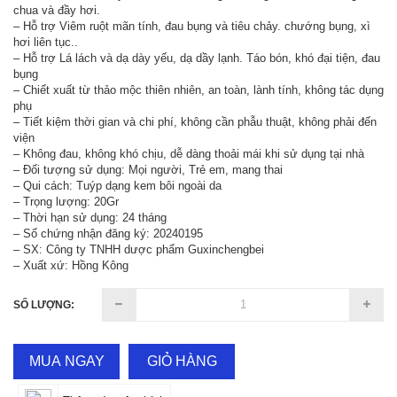
chua và đầy hơi.
– Hỗ trợ Viêm ruột mãn tính, đau bụng và tiêu chảy. chướng bụng, xì
hơi liên tục..
– Hỗ trợ Lá lách và dạ dày yếu, dạ dầy lạnh. Táo bón, khó đại tiện, đau
bụng
– Chiết xuất từ thảo mộc thiên nhiên, an toàn, lành tính, không tác dụng
phụ
– Tiết kiệm thời gian và chi phí, không cần phẫu thuật, không phải đến
viện
– Không đau, không khó chịu, dễ dàng thoải mái khi sử dụng tại nhà
– Đối tượng sử dụng: Mọi người, Trẻ em, mang thai
– Qui cách: Tuýp dạng kem bôi ngoài da
– Trọng lượng: 20Gr
– Thời hạn sử dụng: 24 tháng
– Số chứng nhận đăng ký: 20240195
– SX: Công ty TNHH dược phẩm Guxinchengbei
– Xuất xứ: Hồng Kông
SỐ LƯỢNG:
MUA NGAY
GIỎ HÀNG