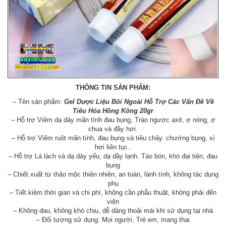
THÔNG TIN SẢN PHẨM:
– Tên sản phẩm:
Gel Dược Liệu Bôi Ngoài Hỗ Trợ Các Vấn Đề Về
Tiêu Hóa Hồng Kông 20gr
– Hỗ trợ Viêm dạ dày mãn tính đau bụng, Trào ngược axit, ợ nóng, ợ
chua và đầy hơi.
– Hỗ trợ Viêm ruột mãn tính, đau bụng và tiêu chảy. chướng bụng, xì
hơi liên tục..
– Hỗ trợ Lá lách và dạ dày yếu, dạ dầy lạnh. Táo bón, khó đại tiện, đau
bụng
– Chiết xuất từ thảo mộc thiên nhiên, an toàn, lành tính, không tác dụng
phụ
– Tiết kiệm thời gian và chi phí, không cần phẫu thuật, không phải đến
viện
– Không đau, không khó chịu, dễ dàng thoải mái khi sử dụng tại nhà
– Đối tượng sử dụng: Mọi người, Trẻ em, mang thai