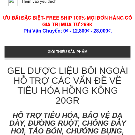
Thêm vào yêu thích
ƯU ĐÃI ĐẶC BIỆT- FREE SHIP 100% MỌI ĐƠN HÀNG CÓ
GIÁ TRỊ MUA TỪ 299K
Phí Vận Chuyển: 0₫ - 12,800₫ - 28,000₫.
GIỚI THIỆU SẢN PHẨM
GEL DƯỢC LIỆU BÔI NGOÀI
HỖ TRỢ CÁC VẤN ĐỀ VỀ
TIÊU HÓA HỒNG KÔNG
20GR
HỖ TRỢ TIÊU HÓA, BẢO VỆ DẠ
DÀY, ĐƯỜNG RUỘT, CHỐNG ĐẦY
HƠI, TÁO BÓN, CHƯỚNG BỤNG,