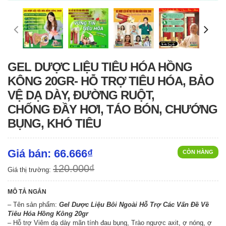
GEL DƯỢC LIỆU TIÊU HÓA HỒNG
KÔNG 20GR- HỖ TRỢ TIÊU HÓA, BẢO
VỆ DẠ DÀY, ĐƯỜNG RUỘT,
CHỐNG ĐẦY HƠI, TÁO BÓN, CHƯỚNG
BỤNG, KHÓ TIÊU
Giá bán: 66.666₫
CÒN HÀNG
120.000₫
Giá thị trường:
MÔ TẢ NGẮN
– Tên sản phẩm:
Gel Dược Liệu Bôi Ngoài Hỗ Trợ Các Vấn Đề Về
Tiêu Hóa Hồng Kông 20gr
– Hỗ trợ Viêm dạ dày mãn tính đau bụng, Trào ngược axit, ợ nóng, ợ