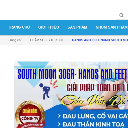
TRANG CHỦ
GIỚI THIỆU
SẢN PHẨM
NHÓM SẢN PHẨM
Trang chủ
CHĂM SÓC SỨC KHỎE
HANDS AND FEET NUMB SOUTH MOO