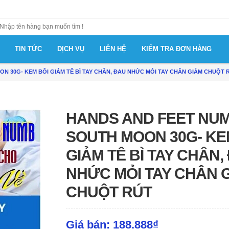
TIN TỨC
DỊCH VỤ
LIÊN HỆ
KIỂM TRA ĐƠN HÀNG
N 30G- KEM BÔI GIẢM TÊ BÌ TAY CHÂN, ĐAU NHỨC MỎI TAY CHÂN GIẢM CHUỘT 
HANDS AND FEET NU
SOUTH MOON 30G- KE
GIẢM TÊ BÌ TAY CHÂN,
NHỨC MỎI TAY CHÂN 
CHUỘT RÚT
Giá bán: 188.888₫