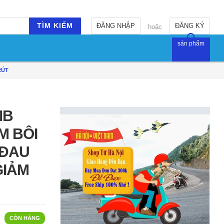
TÌM KIẾM
ĐĂNG NHẬP
ĐĂNG KÝ
hoặc
sản phẩm
RÚT
MB
M BÔI
 ĐAU
GIẢM
CÒN HÀNG