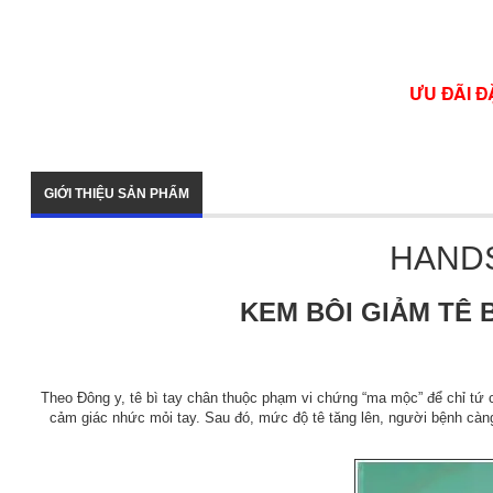
ƯU ĐÃI Đ
GIỚI THIỆU SẢN PHẨM
HANDS
KEM BÔI GIẢM TÊ 
Theo Đông y, tê bì tay chân thuộc phạm vi chứng “ma mộc” để chỉ tứ ch
cảm giác nhức mỏi tay. Sau đó, mức độ tê tăng lên, người bệnh càng 