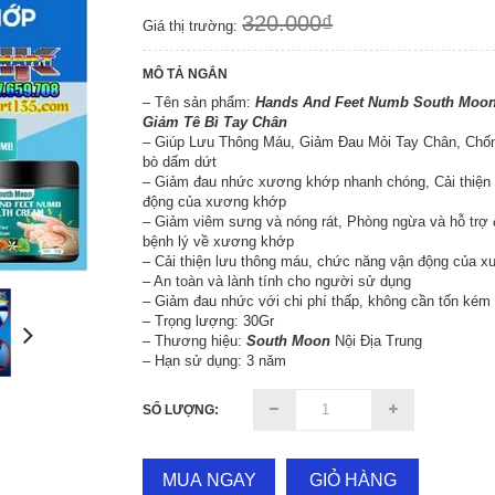
320.000₫
Giá thị trường:
MÔ TẢ NGẮN
– Tên sản phẩm:
Hands And Feet Numb South Moon
Giảm Tê Bì Tay Chân
– Giúp Lưu Thông Máu, Giảm Đau Mỏi Tay Chân, Chốn
bò dấm dứt
– Giảm đau nhức xương khớp nhanh chóng, Cải thiện
động của xương khớp
– Giảm viêm sưng và nóng rát, Phòng ngừa và hỗ trợ đ
bệnh lý về xương khớp
– Cải thiện lưu thông máu, chức năng vận động của 
– An toàn và lành tính cho người sử dụng
– Giảm đau nhức với chi phí thấp, không cần tốn kém
– Trọng lượng: 30Gr
– Thương hiệu:
South Moon
Nội Địa Trung
– Hạn sử dụng: 3 năm
SỐ LƯỢNG:
MUA NGAY
GIỎ HÀNG