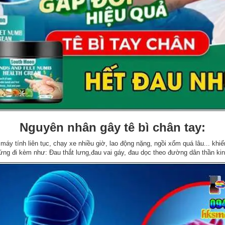
Nguyên nhân gây tê bì chân tay:
i máy tính liên tục, chạy xe nhiều giờ, lao động nặng, ngồi xổm quá lâu... k
hứng đi kèm như: Đau thắt lưng,đau vai gáy, đau dọc theo đường dân thần kinh