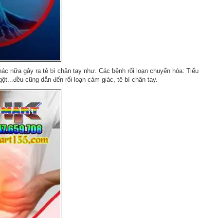
hác nữa gây ra tê bì chân tay như. Các bệnh rối loạn chuyển hóa: Tiểu
gột...đều cũng dẫn đến rối loạn cảm giác, tê bì chân tay.