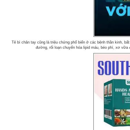
Tê bì chân tay cũng là triệu chứng phổ biến ở các bệnh thần kinh, bấ
đường, rối loạn chuyển hóa lipid máu, béo phì, xơ vữa độ