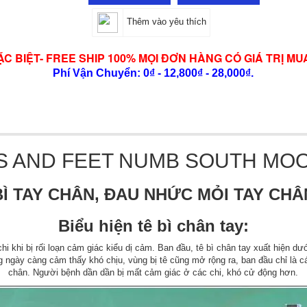
Thêm vào yêu thích
ẶC BIỆT- FREE SHIP 100% MỌI ĐƠN HÀNG CÓ GIÁ TRỊ MU
Phí Vận Chuyển: 0₫ - 12,800₫ - 28,000₫.
 AND FEET NUMB SOUTH MO
BÌ TAY CHÂN, ĐAU NHỨC MỎI TAY CH
Biểu hiện tê bì chân tay:
i khi bị rối loạn cảm giác kiểu dị cảm. Ban đầu, tê bì chân tay xuất hiện d
ngày càng cảm thấy khó chịu, vùng bị tê cũng mở rộng ra, ban đầu chỉ là các
chân. Người bệnh dần dần bị mất cảm giác ở các chi, khó cử động hơn.