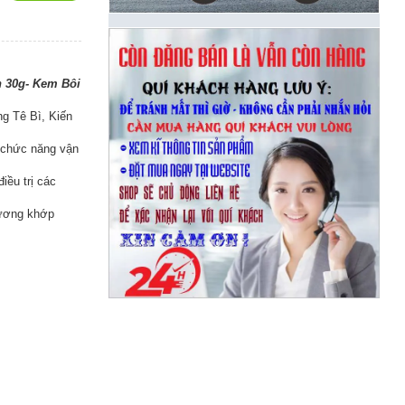
 30g- Kem Bôi
g Tê Bì, Kiến
 chức năng vận
iều trị các
xương khớp