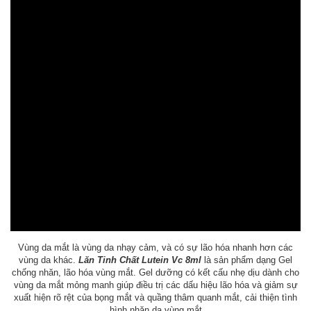
Vùng da mắt là vùng da nhạy cảm, và có sự lão hóa nhanh hơn các
vùng da khác.
Lăn Tinh Chất Lutein Vc 8ml
là sản phẩm dạng Gel
chống nhăn, lão hóa vùng mắt. Gel dưỡng có kết cấu nhẹ dịu dành cho
vùng da mắt mỏng manh giúp điều trị các dấu hiệu lão hóa và giảm sự
xuất hiện rõ rệt của bọng mắt và quầng thâm quanh mắt, cải thiện tình
hình nhăn da vùng mắt