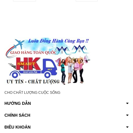
ĐÁNH BAY GIẢM TIẾT
LÀM SÁNG DA VÙNG
MÙI HÔI NÁCH, HÔI
KÍN VÀ GIẢM KHÔ
CHÂN, SE KHÔ HẾT
NGỨA
THÂM CHO NAM NỮ
CHO CHẤT LƯỢNG CUỘC SỐNG
HƯỚNG DẪN
CHÍNH SÁCH
ĐIỀU KHOẢN