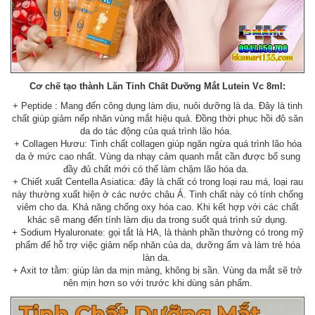
Cơ chế tạo thành Lăn Tinh Chất Dưỡng Mắt Lutein Vc 8ml:
+ Peptide : Mang đến công dụng làm dịu, nuôi dưỡng là da. Đây là tinh
chất giúp giảm nếp nhăn vùng mắt hiệu quả. Đồng thời phục hồi độ săn
da do tác động của quá trình lão hóa.
+ Collagen Hươu: Tinh chất collagen giúp ngăn ngừa quá trình lão hóa
da ở mức cao nhất. Vùng da nhạy cảm quanh mắt cần được bổ sung
đầy đủ chất mới có thể làm chậm lão hóa da.
+ Chiết xuất Centella Asiatica: đây là chất có trong loại rau má, loại rau
này thường xuất hiện ở các nước châu Á. Tinh chất này có tính chống
viêm cho da. Khả năng chống oxy hóa cao. Khi kết hợp với các chất
khác sẽ mang đến tính làm dịu da trong suốt quá trình sử dụng.
+ Sodium Hyaluronate: gọi tắt là HA, là thành phần thường có trong mỹ
phẩm để hỗ trợ việc giảm nếp nhăn của da, dưỡng ẩm và làm trẻ hóa
làn da.
+ Axit tơ tằm: giúp làn da mịn màng, không bị sần. Vùng da mắt sẽ trở
nên mịn hơn so với trước khi dùng sản phẩm.