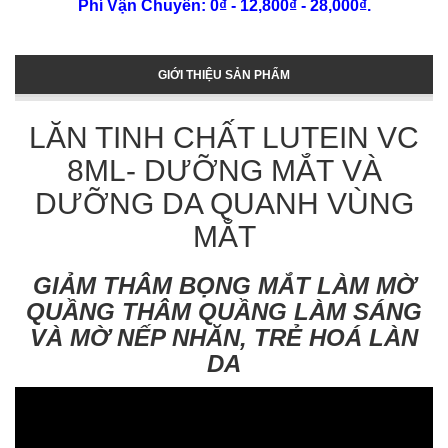
Phí Vận Chuyển: 0₫ - 12,800₫ - 28,000₫.
GIỚI THIỆU SẢN PHẨM
LĂN TINH CHẤT LUTEIN VC
8ML- DƯỠNG MẮT VÀ
DƯỠNG DA QUANH VÙNG
MẮT
GIẢM THÂM BỌNG MẮT LÀM MỜ
QUẦNG THÂM QUẦNG LÀM SÁNG
VÀ MỜ NẾP NHĂN, TRẺ HOÁ LÀN
DA