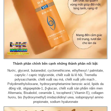
Thành phần chính bên cạnh những thành phần nổi bật:
Nước, glycerol, butanediol, cyclomethicone, ethylhexyl / palmitate,
caprylic / capric triglyceride, chiết xuất lá lô hội, Tremella
polysaccharide, chiết xuất rau má, chiết xuất yến mạch ,
Polydimethylsiloxane, hydroxyamphetamine benzoic acid, lipids da
động vật, oligopeptide-1, β-glucan, chiết xuất sản phẩm nấm men
Alternaria, Bisabolol, ceramide 1, tocopherol ( Vitamin E), collagen
hươu, bis (hydroxymethyl) imidazolidinyl urea, iodopropynyl amino
propionate, sodium hyaluronate