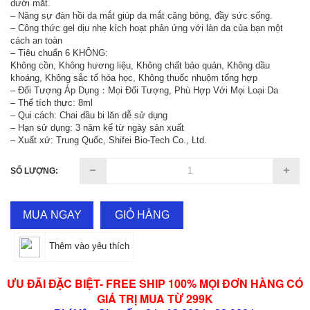
dưới mắt.
– Nâng sự đàn hồi da mắt giúp da mắt căng bóng, đầy sức sống.
– Công thức gel dịu nhẹ kích hoạt phản ứng với làn da của bạn một
cách an toàn
– Tiêu chuẩn 6 KHÔNG:
Không cồn, Không hương liệu, Không chất bảo quản, Không dầu
khoáng, Không sắc tố hóa học, Không thuốc nhuộm tổng hợp
– Đối Tượng Áp Dụng：Mọi Đối Tượng, Phù Hợp Với Mọi Loại Da
– Thể tích thực: 8ml
– Qui cách: Chai đầu bi lăn dễ sử dụng
– Hạn sử dụng: 3 năm kể từ ngày sản xuất
– Xuất xứ: Trung Quốc, Shifei Bio-Tech Co., Ltd.
SỐ LƯỢNG:
MUA NGAY
GIỎ HÀNG
Thêm vào yêu thích
ƯU ĐÃI ĐẶC BIỆT- FREE SHIP 100% MỌI ĐƠN HÀNG CÓ
GIÁ TRỊ MUA TỪ 299K