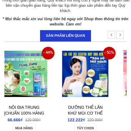
Trong thời gian giao hàng, Quý khách vui lòng chú ý nghe máy để đảm bảo
bên vận chuyển giao hàng liên lạc kịp thời giao sản phẩm đến tay Quý
khách.
* Mọi thắc mắc xin vui lòng liên hệ ngay với Shop theo thông tin trên
website. Cảm ơn!
SẢN PHẨM LIÊN QUAN
4%
- 51%
- 34%
DƯỠNG THỂ LĂN
DƯỠNG THỂ TOÀN
KHỬ MÙI CƠ THỂ
THÂN SUMIFUN
SUMIFUN BODY
INTIMATE
122.222₫
144.444₫
220.000₫
220.000₫
ODOUR REMOVER
REVITALIZING BALM
TÙY CHỌN
MUA HÀNG
ROLL-ON 60ML-
20GR- DƯỠNG ẨM,