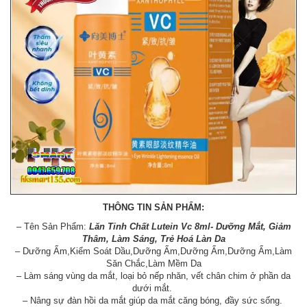
THÔNG TIN SẢN PHẨM:
– Tên Sản Phẩm:
Lăn Tinh Chất Lutein Vc 8ml- Dưỡng Mắt, Giảm
Thâm, Làm Sáng, Trẻ Hoá Làn Da
– Dưỡng Ẩm,Kiểm Soát Dầu,Dưỡng Ẩm,Dưỡng Ẩm,Dưỡng Ẩm,Làm
Săn Chắc,Làm Mềm Da
– Làm sáng vùng da mắt, loại bỏ nếp nhăn, vết chân chim ở phần da
dưới mắt.
– Nâng sự đàn hồi da mắt giúp da mắt căng bóng, đầy sức sống.