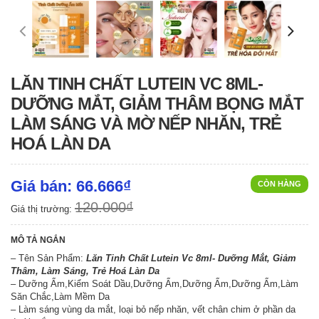
LĂN TINH CHẤT LUTEIN VC 8ML-
DƯỠNG MẮT, GIẢM THÂM BỌNG MẮT
LÀM SÁNG VÀ MỜ NẾP NHĂN, TRẺ
HOÁ LÀN DA
Giá bán: 66.666₫
CÒN HÀNG
120.000₫
Giá thị trường:
MÔ TẢ NGẮN
– Tên Sản Phẩm:
Lăn Tinh Chất Lutein Vc 8ml- Dưỡng Mắt, Giảm
Thâm, Làm Sáng, Trẻ Hoá Làn Da
– Dưỡng Ẩm,Kiểm Soát Dầu,Dưỡng Ẩm,Dưỡng Ẩm,Dưỡng Ẩm,Làm
Săn Chắc,Làm Mềm Da
– Làm sáng vùng da mắt, loại bỏ nếp nhăn, vết chân chim ở phần da