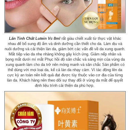
Lăn Tinh Chất Lutein Vc 8ml
rất giàu chiết xuất từ ​​thực vật khác
nhau để bổ sung độ ẩm và dinh dưỡng cần thiết cho da. Làm dịu và
nuôi dưỡng và cải thiện làn da, giảm bớt các vấn đề về da xung quanh.
Mắt tiệp vào da nhẹ nhàng không gây kích ứng. Giảm nếp nhăn và
bọng mắt dưới mí mắt Phục hồi độ săn chắc và sáng mịn của vùng da
xung quanh làm cho da trở nên mỏng manh và săn chắc Sản phẩm có
thể dùng với mọi loại da, kể cả làn da nhạy cảm. Vì tác động lên da
cực kỳ an toàn nên kết quả đạt được tùy thuộc vào cơ địa của từng
làn da. Khách hàng nên theo dõi sự thay đổi ở vùng da mắt để quyết
định liệu trình cải thiện da phù hợp.