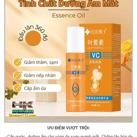
ƯU ĐIỂM VƯỢT TRỘI:
- Cấp nước, dưỡng ẩm cho vùng da xung quanh mắt, Chống lão hóa da