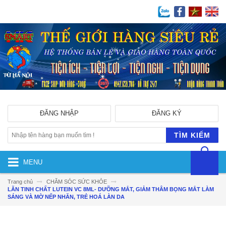
ĐĂNG NHẬP
ĐĂNG KÝ
TÌM KIẾM
MENU
Trang chủ
CHĂM SÓC SỨC KHỎE
LĂN TINH CHẤT LUTEIN VC 8ML- DƯỠNG MẮT, GIẢM THÂM BỌNG MẮT LÀM
SÁNG VÀ MỜ NẾP NHĂN, TRẺ HOÁ LÀN DA