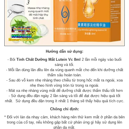
Hướng dẫn sử dụng:
- Bôi
Tinh Chất Dưỡng Mắt Lutein Vc 8ml
2 lần mỗi ngày vào buổi
sáng và tối.
- Mỗi lần dùng lăn đều lên da vùng quanh mắt cho đến khi dưỡng chất
thấm sâu hoàn toàn.
- Sau đó vỗ kem nhẹ nhàng theo chiều từ trong hốc mắt ra ngoài, xoa
nhẹ theo hình vòng tròn từ trong ra ngoài.
- Mát xa nhẹ nhàng vùng mắt để dưỡng chất được thẩm thấu tốt hơn
- Sử dụng đều đặn ngày 2 lần sáng và tối để đạt được hiệu quả tốt
nhất. Sử dụng đều đặn trong ít nhất 1 tháng sẽ thấy hiệu quả tích cực.
Chống chỉ định:
* Đối với làn da nhạy cảm, khách hàng nên thử kem mắt ở phần da bên
trong của cổ tay, nếu không gặp bất cứ phản ứng gì hãy sử dụng lên
phần da mắt.