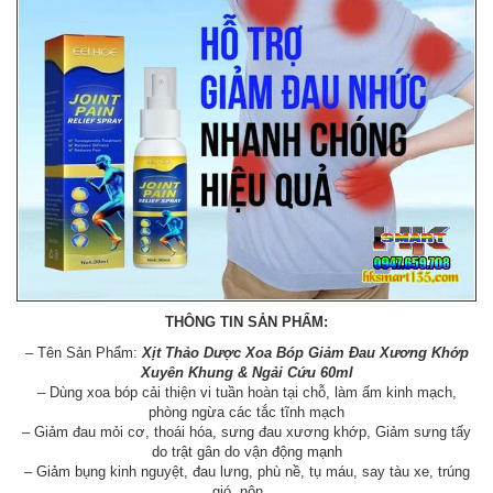
THÔNG TIN SẢN PHẨM:
– Tên Sản Phẩm:
Xịt Thảo Dược Xoa Bóp Giảm Đau Xương Khớp
Xuyên Khung & Ngải Cứu​​​​​​​ 60ml
– Dùng xoa bóp cải thiện vi tuần hoàn tại chỗ, làm ấm kinh mạch,
phòng ngừa các tắc tĩnh mạch
– Giảm đau mỏi cơ, thoái hóa, sưng đau xương khớp, Giảm sưng tấy
do trật gân do vận động mạnh
– Giảm bụng kinh nguyệt, đau lưng, phù nề, tụ máu, say tàu xe, trúng
gió, nôn,…