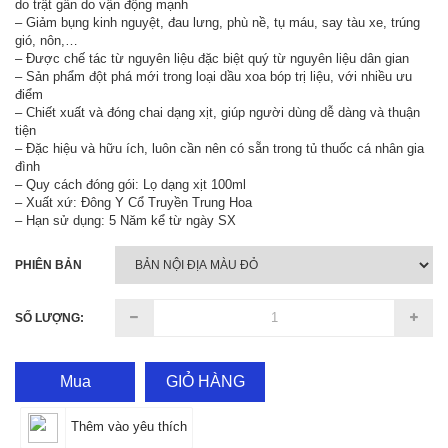
do trật gân do vận động mạnh
– Giảm bụng kinh nguyệt, đau lưng, phù nề, tụ máu, say tàu xe, trúng
gió, nôn,…
– Được chế tác từ nguyên liệu đặc biệt quý từ nguyên liệu dân gian
– Sản phẩm đột phá mới trong loại dầu xoa bóp trị liệu, với nhiều ưu
điểm
– Chiết xuất và đóng chai dạng xịt, giúp người dùng dễ dàng và thuận
tiện
– Đặc hiệu và hữu ích, luôn cần nên có sẵn trong tủ thuốc cá nhân gia
đình
– Quy cách đóng gói: Lọ dạng xịt 100ml
– Xuất xứ: Đông Y Cổ Truyền Trung Hoa
– Hạn sử dụng: 5 Năm kể từ ngày SX
PHIÊN BẢN
SỐ LƯỢNG:
Mua
GIỎ HÀNG
Thêm vào yêu thích