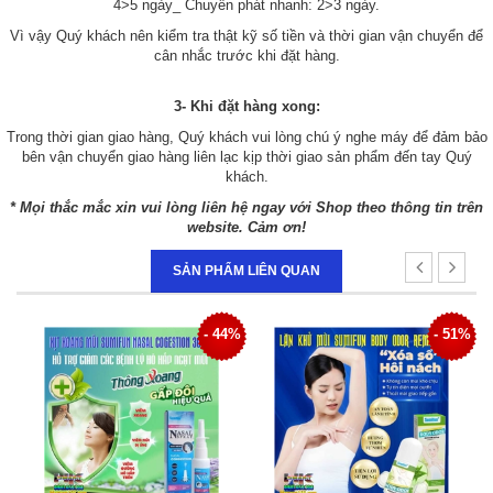
4>5 ngày_ Chuyển phát nhanh: 2>3 ngày.
Vì vậy Quý khách nên kiểm tra thật kỹ số tiền và thời gian vận chuyển để
cân nhắc trước khi đặt hàng.
3- Khi đặt hàng xong:
Trong thời gian giao hàng, Quý khách vui lòng chú ý nghe máy để đảm bảo
bên vận chuyển giao hàng liên lạc kịp thời giao sản phẩm đến tay Quý
khách.
* Mọi thắc mắc xin vui lòng liên hệ ngay với Shop theo thông tin trên
website. Cảm ơn!
SẢN PHẨM LIÊN QUAN
4%
- 51%
- 34%