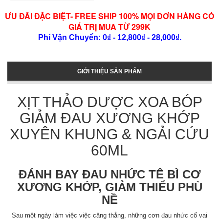
ƯU ĐÃI ĐẶC BIỆT- FREE SHIP 100% MỌI ĐƠN HÀNG CÓ
GIÁ TRỊ MUA TỪ 299K
Phí Vận Chuyển: 0₫ - 12,800₫ - 28,000₫.
GIỚI THIỆU SẢN PHẨM
XỊT THẢO DƯỢC XOA BÓP
GIẢM ĐAU XƯƠNG KHỚP
XUYÊN KHUNG & NGẢI CỨU
60ML
ĐÁNH BAY ĐAU NHỨC TÊ BÌ CƠ
XƯƠNG KHỚP, GIẢM THIỂU PHÙ
NỀ
Sau một ngày làm việc việc căng thẳng, những cơn đau nhức cổ vai