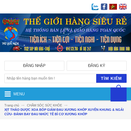
ĐĂNG NHẬP
ĐĂNG KÝ
TÌM KIẾM
MENU
Trang chủ
CHĂM SÓC SỨC KHỎE
XỊT THẢO DƯỢC XOA BÓP GIẢM ĐAU XƯƠNG KHỚP XUYÊN KHUNG & NGẢI
CỨU- ĐÁNH BAY ĐAU NHỨC TÊ BÌ CƠ XƯƠNG KHỚP