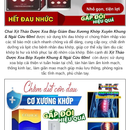
Chai
Xịt Thảo Dược Xoa Bóp Giảm Đau Xương Khớp Xuyên Khung
& Ngải Cứu 60ml
được sử dụng khi đau khớp vì chúng thâm nhập vào
các tế bào một cách nhanh chóng và dễ dàng, cung cấp oxy, chất dinh
dưỡng và lipit cho bệnh nhân đau khớp, giúp cơ thể xây làm dịu các
khớp bị hư và khôi phục lại độ nhờn của khớp. Bên cạnh đó
Xịt Thảo
Dược Xoa Bóp Xuyên Khung & Ngải Cứu 60ml
còn được sử dụng
xoa bóp cải thiện vi tuần hoàn tại chỗ, tán hàn làm ấm kinh mạch,
thông kinh lạc, làm giãn mao mạch giúp máu lưu thông, phòng ngừa
tắc tĩnh mạch, phù chân tay.