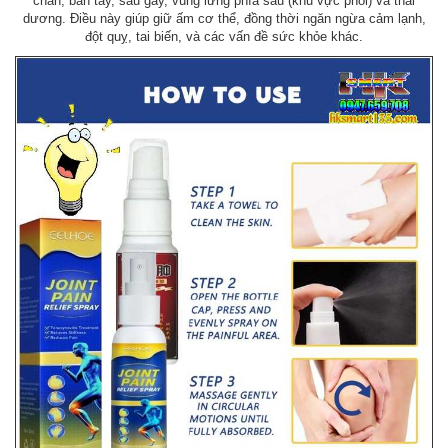
chân, bàn tay, sau gáy, vùng lưng phía sau (khu vực phổi) và thái
dương. Điều này giúp giữ ấm cơ thể, đồng thời ngăn ngừa cảm lạnh,
đột quỵ, tai biến, và các vấn đề sức khỏe khác.