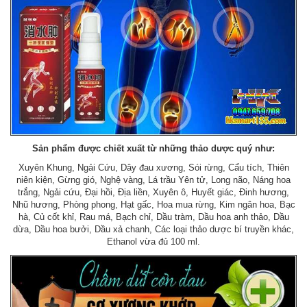
Sản phẩm được chiết xuất từ những thảo dược quý như:
Xuyên Khung, Ngải Cứu, Dây đau xương, Sói rừng, Cẩu tích, Thiên
niên kiện, Gừng gió, Nghệ vàng, Lá trầu Yên tử, Long não, Náng hoa
trắng, Ngải cứu, Đại hồi, Địa liền, Xuyên ô, Huyết giác, Đinh hương,
Nhũ hương, Phòng phong, Hạt gấc, Hoa mua rừng, Kim ngân hoa, Bạc
hà, Củ cốt khỉ, Rau má, Bạch chỉ, Dầu tràm, Dầu hoa anh thảo, Dầu
dừa, Dầu hoa bưởi, Dầu xả chanh, Các loại thảo dược bí truyền khác,
Ethanol vừa đủ 100 ml.