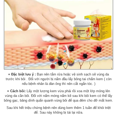
+ Đặc biệt lưu ý :
Bạn nên tắm rửa hoặc vệ sinh sạch sẽ vùng da
trước khi bôi . Đối với người bị nấm đầu lấy bông tai chấm kem ( còn
nếu bệnh nhân là đàn ông thì nên cắt ngắn tóc. )
+ Cách bôi:
Lấy một lượng kem vừa phải rồi xoa một lớp mỏng lên
vùng da cần bôi. Đối với nấm móng nấm kẽ sau khi bôi kem có thể lấy
bông gạc, băng dính quấn quanh vùng bôi để qua đêm cho đỡ mất kem.
Sau khi hết triệu chứng bệnh nên dùng kem thêm 1 tuần để khỏi triệt
để. Sau này không bị tái lại nữa.