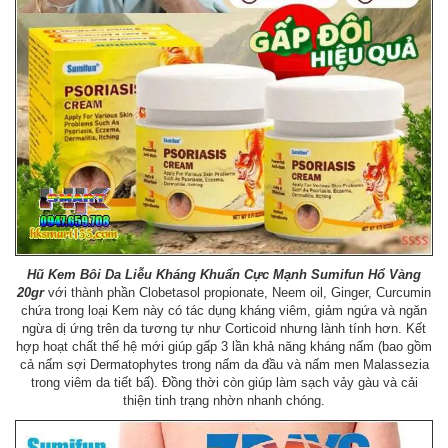
Hũ Kem Bôi Da Liễu Kháng Khuẩn Cực Mạnh Sumifun Hổ Vàng
20gr
với thành phần Clobetasol propionate, Neem oil, Ginger, Curcumin
chứa trong loại Kem này có tác dụng kháng viêm, giảm ngứa và ngăn
ngừa dị ứng trên da tương tự như Corticoid nhưng lành tính hơn. Kết
hợp hoạt chất thế hệ mới giúp gấp 3 lần khả năng kháng nấm (bao gồm
cả nấm sợi Dermatophytes trong nấm da đầu và nấm men Malassezia
trong viêm da tiết bấ). Đồng thời còn giúp làm sạch vảy gàu và cải
thiện tinh trạng nhờn nhanh chóng.