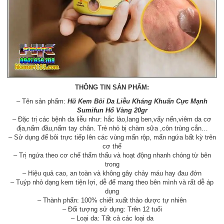
THÔNG TIN SẢN PHẨM:
– Tên sản phẩm:
Hũ Kem Bôi Da Liễu Kháng Khuẩn Cực Mạnh
Sumifun Hổ Vàng 20gr
– Đặc trị các bệnh da liễu như: hắc lào,lang ben,vẩy nến,viêm da cơ
địa,nấm đầu,nấm tay chân. Trẻ nhỏ bị chàm sữa ,côn trùng cắn…
– Sử dụng để bôi trực tiếp lên các vùng mẩn rộp, mẩn ngứa bất kỳ trên
cơ thể
– Trị ngứa theo cơ chế thẩm thấu và hoạt động nhanh chóng từ bên
trong
– Hiệu quả cao, an toàn và không gây chảy máu hay đau đớn
– Tuýp nhỏ dạng kem tiện lợi, dễ để mang theo bên mình và rất dễ áp
dụng
– Thành phẩn: 100% chiết xuất thảo dược tự nhiên
– Đối tượng sử dụng: Trên 12 tuổi
– Loại da: Tất cả các loại da