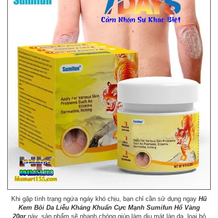
Khi gặp tình trạng ngứa ngáy khó chịu, bạn chỉ cần sử dụng ngay
Hũ
Kem Bôi Da Liễu Kháng Khuẩn Cực Mạnh Sumifun Hổ Vàng
20gr
này, sản phẩm sẽ nhanh chóng giúp làm dịu mát làn da, loại bỏ