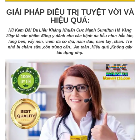
GIẢI PHÁP ĐIỀU TRỊ TUYỆT VỜI VÀ
HIỆU QUẢ:
Hũ Kem Bôi Da Liễu Kháng Khuẩn Cực Mạnh Sumifun Hổ Vàng
20gr là sản phẩm đông y dành cho các bệnh da liễu như: hắc lào,
lang ben, vẩy nến, viêm da cơ địa, nấm đầu, nấm tay ,chân. Trẻ
nhỏ bị chàm sữa ,côn trùng cắn…An toàn ,Hiệu quả ,Không gây
tác dụng phụ.