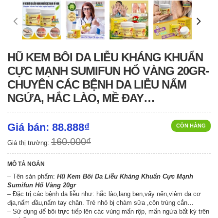
HŨ KEM BÔI DA LIỄU KHÁNG KHUẨN
CỰC MẠNH SUMIFUN HỔ VÀNG 20GR-
CHUYÊN CÁC BỆNH DA LIỄU NẤM
NGỨA, HẮC LÀO, MỀ ĐAY…
Giá bán: 88.888₫
CÒN HÀNG
160.000₫
Giá thị trường:
MÔ TẢ NGẮN
– Tên sản phẩm:
Hũ Kem Bôi Da Liễu Kháng Khuẩn Cực Mạnh
Sumifun Hổ Vàng 20gr
– Đặc trị các bệnh da liễu như: hắc lào,lang ben,vẩy nến,viêm da cơ
địa,nấm đầu,nấm tay chân. Trẻ nhỏ bị chàm sữa ,côn trùng cắn…
– Sử dụng để bôi trực tiếp lên các vùng mẩn rộp, mẩn ngứa bất kỳ trên