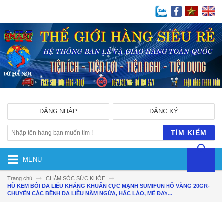
ĐĂNG NHẬP
ĐĂNG KÝ
TÌM KIẾM
MENU
Trang chủ
CHĂM SÓC SỨC KHỎE
HŨ KEM BÔI DA LIỄU KHÁNG KHUẨN CỰC MẠNH SUMIFUN HỔ VÀNG 20GR-
CHUYÊN CÁC BỆNH DA LIỄU NẤM NGỨA, HẮC LÀO, MỀ ĐAY…