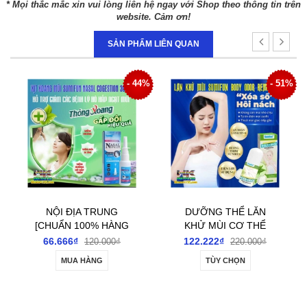
* Mọi thắc mắc xin vui lòng liên hệ ngay với Shop theo thông tin trên
website. Cảm ơn!
SẢN PHẨM LIÊN QUAN
- 44%
- 51%
- 34
DƯỠNG THỂ LĂN
DƯỠNG THỂ TOÀN
KHỬ MÙI CƠ THỂ
THÂN SUMIFUN
I
SUMIFUN BODY
INTIMATE
122.222₫
144.444₫
220.000₫
220.000₫
ODOUR REMOVER
REVITALIZING BALM
TÙY CHỌN
MUA HÀNG
Ợ
ROLL-ON 60ML-
20GR- DƯỠNG ẨM,
ĐÁNH BAY GIẢM TIẾT
LÀM SÁNG DA VÙNG
MÙI HÔI NÁCH, HÔI
KÍN VÀ GIẢM KHÔ