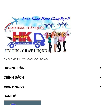
CHÂN, SE KHÔ HẾT
NGỨA
THÂM CHO NAM NỮ
CHO CHẤT LƯỢNG CUỘC SỐNG
HƯỚNG DẪN
CHÍNH SÁCH
ĐIỀU KHOẢN
BẢN ĐỒ