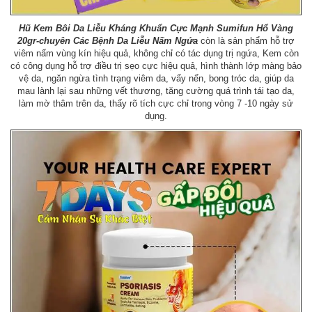
Hũ Kem Bôi Da Liễu Kháng Khuẩn Cực Mạnh Sumifun Hổ Vàng
20gr-chuyên Các Bệnh Da Liễu Nấm Ngứa
còn là sản phẩm hỗ trợ
viêm nấm vùng kín hiệu quả, không chỉ có tác dụng trị ngứa, Kem còn
có công dụng hỗ trợ điều trị sẹo cực hiệu quả, hình thành lớp màng bảo
vệ da, ngăn ngừa tình trạng viêm da, vẩy nến, bong tróc da, giúp da
mau lành lại sau những vết thương, tăng cường quá trình tái tạo da,
làm mờ thâm trên da, thấy rõ tích cực chỉ trong vòng 7 -10 ngày sử
dụng.