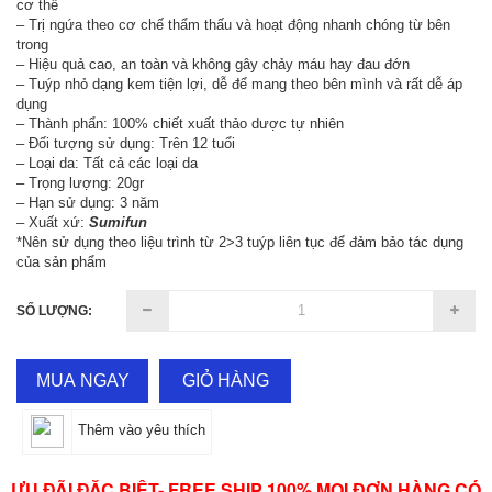
cơ thể
– Trị ngứa theo cơ chế thẩm thấu và hoạt động nhanh chóng từ bên
trong
– Hiệu quả cao, an toàn và không gây chảy máu hay đau đớn
– Tuýp nhỏ dạng kem tiện lợi, dễ để mang theo bên mình và rất dễ áp
dụng
– Thành phẩn: 100% chiết xuất thảo dược tự nhiên
– Đối tượng sử dụng: Trên 12 tuổi
– Loại da: Tất cả các loại da
– Trọng lượng: 20gr
– Hạn sử dụng: 3 năm
– Xuất xứ:
Sumifun
*Nên sử dụng theo liệu trình từ 2>3 tuýp liên tục để đảm bảo tác dụng
của sản phẩm
SỐ LƯỢNG:
MUA NGAY
GIỎ HÀNG
Thêm vào yêu thích
ƯU ĐÃI ĐẶC BIỆT- FREE SHIP 100% MỌI ĐƠN HÀNG CÓ