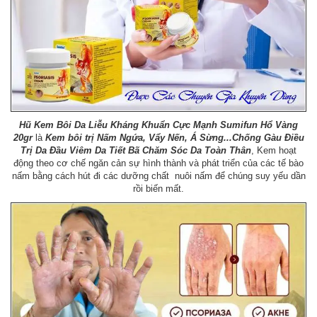
Hũ Kem Bôi Da Liễu Kháng Khuẩn Cực Mạnh Sumifun Hổ Vàng
20gr
là
Kem bôi trị Nấm Ngứa, Vẩy Nến, Á Sừng...Chống Gàu Điều
Trị Da Đầu Viêm Da Tiết Bã Chăm Sóc Da Toàn Thân
, Kem hoạt
động theo cơ chế ngăn cản sự hình thành và phát triển của các tế bào
nấm bằng cách hút đi các dưỡng chất nuôi nấm để chúng suy yếu dần
rồi biến mất.