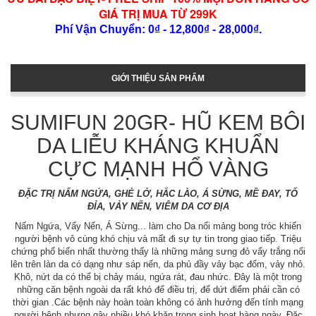
GIÁ TRỊ MUA TỪ 299K
Phí Vận Chuyển: 0₫ - 12,800₫ - 28,000₫.
GIỚI THIỆU SẢN PHẨM
SUMIFUN 20GR- HŨ KEM BÔI
DA LIỄU KHÁNG KHUẨN
CỰC MẠNH HỔ VÀNG
ĐẶC TRỊ NẤM NGỨA, GHẺ LỞ, HẮC LÀO, Á SỪNG, MỀ ĐAY, TỔ
ĐỈA, VẢY NẾN, VIÊM DA CƠ ĐỊA
Nấm Ngứa, Vẩy Nến, Á Sừng... làm cho Da nổi mảng bong tróc khiến
người bệnh vô cùng khó chịu và mất đi sự tự tin trong giao tiếp. Triệu
chứng phổ biến nhất thường thấy là những mảng sưng đỏ vẩy trắng nổi
lên trên làn da có dạng như sáp nến, da phủ đầy vảy bạc đốm, vảy nhỏ.
Khô, nứt da có thể bị chảy máu, ngứa rát, đau nhức. Đây là một trong
những căn bệnh ngoài da rất khó để điều trị, để dứt điểm phải cần có
thời gian .Các bệnh này hoàn toàn không có ảnh hưởng đến tính mạng
người bệnh nhưng gây nhiều khó khăn trong sinh hoạt hàng ngày. Đặc