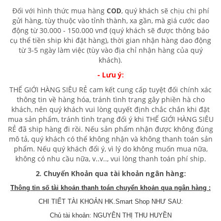
Đối với hình thức mua hàng
COD
, quý khách sẽ chịu chi phí
gửi hàng, tùy thuộc vào tỉnh thành, xa gần, mà giá cước dao
động từ 30.000 - 150.000 vnđ (quý khách sẽ được thông báo
cụ thể tiền ship khi đặt hàng), thời gian nhận hàng dao động
từ 3-5 ngày làm việc (tùy vào địa chỉ nhận hàng của quý
khách).
- Lưu ý:
THẾ GIỚI HÀNG SIÊU RẺ cam kết cung cấp tuyệt đối chính xác
thông tin về hàng hóa, tránh tình trạng gây phiền hà cho
khách, nên quý khách vui lòng quyết định chắc chắn khi đặt
mua sản phẩm, tránh tình trạng đổi ý khi THẾ GIỚI HÀNG SIÊU
RẺ đã ship hàng đi rồi. Nếu sản phẩm nhận được không đúng
mô tả, quý khách có thể không nhận và không thanh toán sản
phẩm. Nếu quý khách đổi ý, vì lý do không muốn mua nữa,
không có nhu cầu nữa, v..v.., vui lòng thanh toán phí ship.
2. Chuyển Khoản qua tài khoản ngân hàng:
Thông tin số tài khoản thanh toán chuyển khoản qua ngân hàng :
CHI TIẾT TÀI KHOẢN HK.Smart Shop NHƯ SAU:
Chủ tài khoản: NGUYÊN THỊ THU HUYỀN