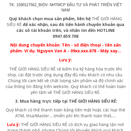
TK: 1590117562_BIDV- NHTMCP ĐẦU TƯ VÀ PHÁT TRIỂN VIỆT
NAM
Quý khách chọn mua sản phẩm, liên hệ
THẾ GIỚI HÀNG
SIÊU RẺ
để xác nhận, sau đó tiến hành chuyển khoản qua
các số tài khoản trên, và nhắn tin đến HOTLINE
0947.659.708
Nội dung chuyển khoản: Tên - số điện thoại - tên sản
phẩm. Ví dụ: Nguyen Van A - 09xx.xxx.678 - Máy xay...
Lưu ý:
THẾ GIỚI HÀNG SIÊU RẺ sẽ kiểm tra kỹ hàng hóa trước khi
ship, cài đặt trước ứng dụng đầy đủ nếu khách có nhu cầu.
Chúng tôi cam kết về chất lượng sản phẩm và độ chính xác
của thông tin đăng trên website. Quý khách có thể hoàn toàn
yên tâm về THẾ GIỚI HÀNG SIÊU RẺ.
3. Mua hàng trực tiếp tại
THẾ GIỚI HÀNG SIÊU RẺ
:
Quý khách có thể thanh toán bằng tiền mặt hoặc các loại thẻ
ATM, Visa/Master... (miễn phí khi thanh toán thẻ)....
Lưu ý:
THẾ GIỚI HÀNG SIÊU RẺ có dịch vụ giao hàng tận nơi
trong thành phố, nhưng Chúng tôi khuyến khích quý khách