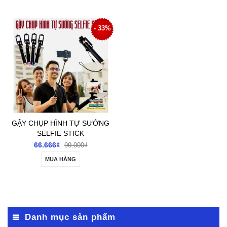
- 33%
GẬY CHỤP HÌNH TỰ SƯỚNG
SELFIE STICK
66.666₫
99.000₫
MUA HÀNG
Danh mục sản phẩm