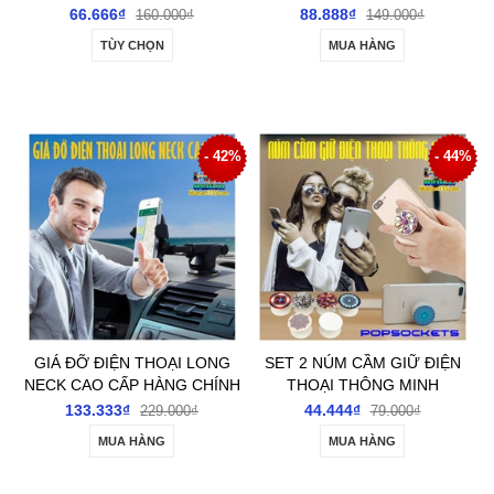
CHỐNG ĐỨT GÃY
PHONE
66.666₫
88.888₫
160.000₫
149.000₫
TÙY CHỌN
MUA HÀNG
- 42%
- 44%
GIÁ ĐỠ ĐIỆN THOẠI LONG
SET 2 NÚM CẦM GIỮ ĐIỆN
NECK CAO CẤP HÀNG CHÍNH
THOẠI THÔNG MINH
HÃNG
POPSOCKETS
133.333₫
44.444₫
229.000₫
79.000₫
MUA HÀNG
MUA HÀNG