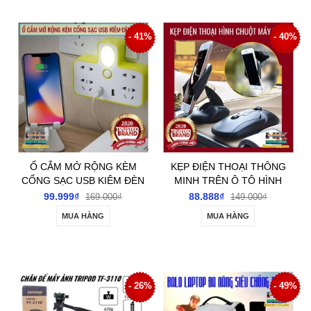
- 41%
- 40%
Ổ CẮM MỞ RỘNG KÈM
KẸP ĐIỆN THOẠI THÔNG
CỔNG SẠC USB KIÊM ĐÈN
MINH TRÊN Ô TÔ HÌNH
NGỦ
CHUỘT MÁY TÍNH
99.999₫
88.888₫
169.000₫
149.000₫
MUA HÀNG
MUA HÀNG
- 26%
- 49%