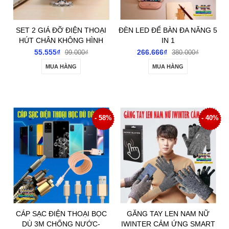
SET 2 GIÁ ĐỠ ĐIỆN THOẠI
ĐÈN LED ĐỂ BÀN ĐA NĂNG 5
HÚT CHÂN KHÔNG HÌNH
IN 1
BÔNG HOA
55.555₫
266.666₫
99.000₫
380.000₫
MUA HÀNG
MUA HÀNG
- 58%
- 40%
CÁP SẠC ĐIỆN THOẠI BỌC
GĂNG TAY LEN NAM NỮ
DÙ 3M CHỐNG NƯỚC-
IWINTER CẢM ỨNG SMART