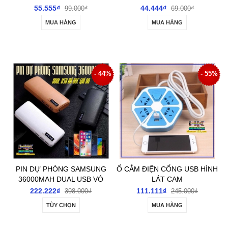
CLIPS
55.555₫
44.444₫
99.000₫
69.000₫
MUA HÀNG
MUA HÀNG
- 44%
- 55%
PIN DỰ PHÒNG SAMSUNG
Ổ CẮM ĐIỆN CỔNG USB HÌNH
36000MAH DUAL USB VỎ
LÁT CAM
BỌC GIẢ DA
222.222₫
111.111₫
398.000₫
245.000₫
TÙY CHỌN
MUA HÀNG