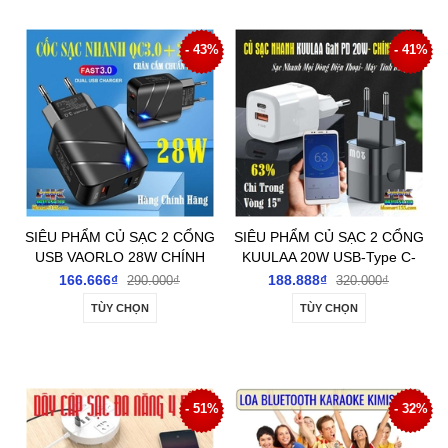
- 43%
- 41%
SIÊU PHẨM CỦ SẠC 2 CỔNG
SIÊU PHẨM CỦ SẠC 2 CỔNG
USB VAORLO 28W CHÍNH
KUULAA 20W USB-Type C-
HÃNG SẠC SIÊU NHANH
PD3.0 + QC3.0 SẠC SIÊU
166.666₫
188.888₫
290.000₫
320.000₫
NHANH
TÙY CHỌN
TÙY CHỌN
- 51%
- 32%