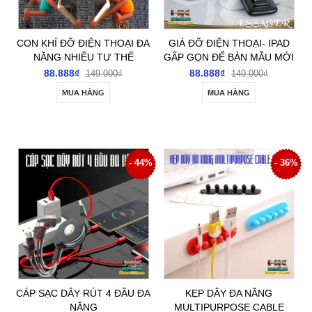
CON KHỈ ĐỠ ĐIỆN THOẠI ĐA
GIÁ ĐỠ ĐIỆN THOẠI- IPAD
NĂNG NHIỀU TƯ THẾ
GẤP GỌN ĐỂ BÀN MẪU MỚI
NHẤT
88.888₫
88.888₫
149.000₫
149.000₫
MUA HÀNG
MUA HÀNG
- 44%
- 36%
CÁP SẠC DÂY RÚT 4 ĐẦU ĐA
KẸP DÂY ĐA NĂNG
NĂNG
MULTIPURPOSE CABLE