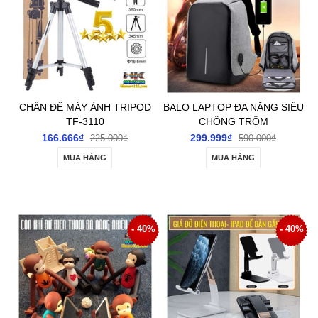
CHÂN ĐẾ MÁY ẢNH TRIPOD
BALO LAPTOP ĐA NĂNG SIÊU
TF-3110
CHỐNG TRỘM
166.666₫
299.999₫
225.000₫
590.000₫
MUA HÀNG
MUA HÀNG
- 40%
- 40%