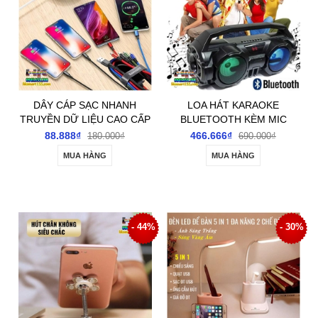
DÂY CÁP SẠC NHANH
LOA HÁT KARAOKE
TRUYỀN DỮ LIỆU CAO CẤP
BLUETOOTH KÈM MIC
4IN1 SẠC CÙNG LÚC 4 ĐIỆN
KIMISO
88.888₫
466.666₫
180.000₫
690.000₫
THOẠI
MUA HÀNG
MUA HÀNG
- 44%
- 30%