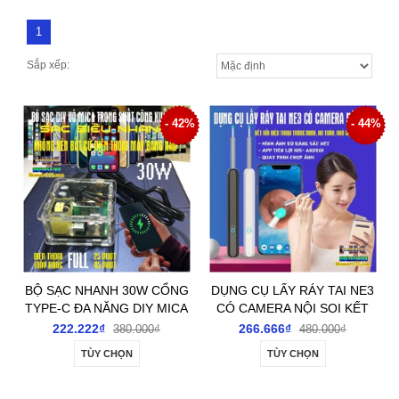
1
Sắp xếp:
- 42%
- 44%
BỘ SẠC NHANH 30W CỔNG
DỤNG CỤ LẤY RÁY TAI NE3
TYPE-C ĐA NĂNG DIY MICA
CÓ CAMERA NỘI SOI KẾT
TRONG SUỐT NHÌN THẤU
NỐI ĐIỆN THOẠI THÔNG
222.222₫
266.666₫
380.000₫
480.000₫
RUỘT GAN- SẠC SIÊU
MINH, AN TOÀN, NHỎ GỌN,
TÙY CHỌN
TÙY CHỌN
NHANH CÁC LOẠI ĐIỆN
TIỆN LỢI
THOẠI VÀ MÁY BẢNG IOS &
ANDROI