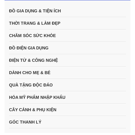
ĐỒ GIA DỤNG & TIỆN ÍCH
THỜI TRANG & LÀM ĐẸP
CHĂM SÓC SỨC KHỎE
ĐỒ ĐIỆN GIA DỤNG
ĐIỆN TỬ & CÔNG NGHỆ
DÀNH CHO MẸ & BÉ
QUÀ TẶNG ĐỘC ĐÁO
HÓA MỸ PHẨM NHẬP KHẨU
CÂY CẢNH & PHỤ KIỆN
GÓC THANH LÝ