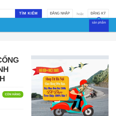
TÌM KIẾM
ĐĂNG NHẬP
ĐĂNG KÝ
hoặc
sản phẩm
 CỔNG
NH
NH
CÒN HÀNG