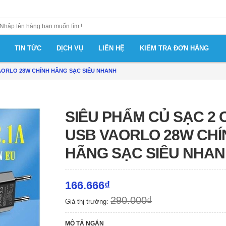
TIN TỨC
DỊCH VỤ
LIÊN HỆ
KIỂM TRA ĐƠN HÀNG
VAORLO 28W CHÍNH HÃNG SẠC SIÊU NHANH
SIÊU PHẨM CỦ SẠC 2
USB VAORLO 28W CHÍ
HÃNG SẠC SIÊU NHA
166.666₫
290.000₫
Giá thị trường:
MÔ TẢ NGẮN