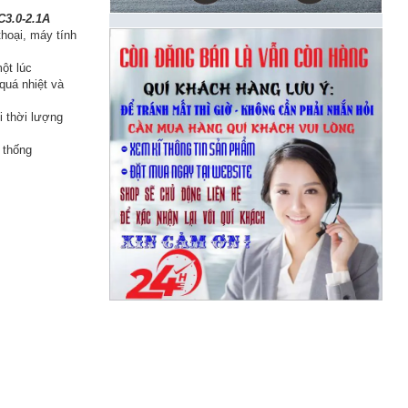
C3.0-2.1A
hoại, máy tính
ột lúc
quá nhiệt và
i thời lượng
 thống