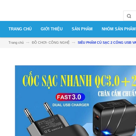
TRANG CHỦ
GIỚI THIỆU
SẢN PHẨM
NHÓM SẢN PHẨM
Trang chủ
ĐỒ CHƠI- CÔNG NGHỆ
SIÊU PHẨM CỦ SẠC 2 CỔNG USB 