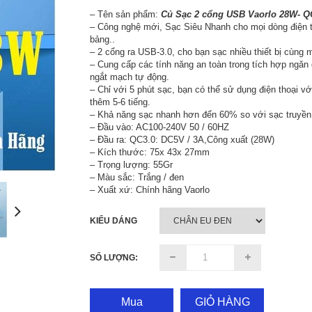
– Tên sản phẩm:
Củ Sạc 2 cổng USB Vaorlo 28W- Q
– Công nghệ mới, Sạc Siêu Nhanh cho mọi dòng điện t
bảng..
– 2 cổng ra USB-3.0, cho bạn sạc nhiều thiết bị cùng m
– Cung cấp các tính năng an toàn trong tích hợp ngăn 
ngắt mạch tự động.
– Chỉ với 5 phút sạc, bạn có thể sử dụng điện thoại vớ
thêm 5-6 tiếng.
– Khả năng sạc nhanh hơn đến 60% so với sạc truyền
– Đầu vào: AC100-240V 50 / 60HZ
– Đầu ra: QC3.0: DC5V / 3A,Công xuất (28W)
– Kích thước: 75x 43x 27mm
– Trọng lượng: 55Gr
– Màu sắc: Trắng / đen
– Xuất xứ: Chính hãng Vaorlo
KIỂU DÁNG
SỐ LƯỢNG:
Mua
GIỎ HÀNG