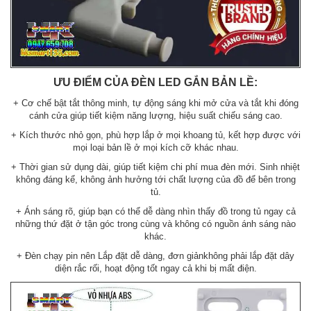
ƯU ĐIỂM CỦA ĐÈN LED GẮN BẢN LỀ:
+ Cơ chế bật tắt thông minh, tự động sáng khi mở cửa và tắt khi đóng
cánh cửa giúp tiết kiệm năng lượng, hiệu suất chiếu sáng cao.
+ Kích thước nhỏ gọn, phù hợp lắp ở mọi khoang tủ, kết hợp được với
mọi loại bản lề ở mọi kích cỡ khác nhau.
+ Thời gian sử dụng dài, giúp tiết kiệm chi phí mua đèn mới. Sinh nhiệt
không đáng kể, không ảnh hưởng tới chất lượng của đồ để bên trong
tủ.
+ Ánh sáng rõ, giúp bạn có thể dễ dàng nhìn thấy đồ trong tủ ngay cả
những thứ đặt ở tận góc trong cùng và không có nguồn ánh sáng nào
khác.
+ Đèn chạy pin nên Lắp đặt dễ dàng, đơn giảnkhông phải lắp đặt dây
diện rắc rối, hoạt động tốt ngay cả khi bị mất điện.