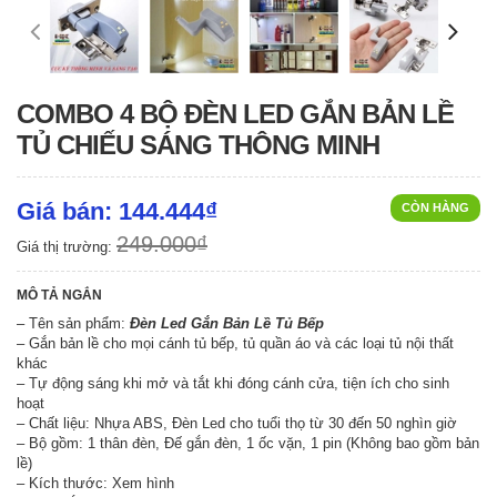
COMBO 4 BỘ ĐÈN LED GẮN BẢN LỀ
TỦ CHIẾU SÁNG THÔNG MINH
Giá bán: 144.444₫
CÒN HÀNG
249.000₫
Giá thị trường:
MÔ TẢ NGẮN
– Tên sản phẩm:
Đèn Led Gắn Bản Lề Tủ Bếp
– Gắn bản lề cho mọi cánh tủ bếp, tủ quần áo và các loại tủ nội thất
khác
– Tự động sáng khi mở và tắt khi đóng cánh cửa, tiện ích cho sinh
hoạt
– Chất liệu: Nhựa ABS, Đèn Led cho tuổi thọ từ 30 đến 50 nghìn giờ
– Bộ gồm: 1 thân đèn, Đế gắn đèn, 1 ốc vặn, 1 pin (Không bao gồm bản
lề)
– Kích thước: Xem hình