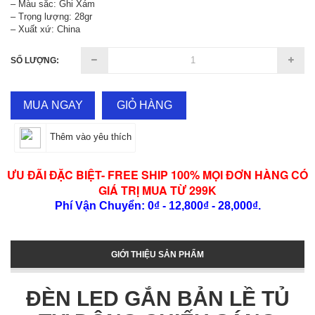
– Màu sắc: Ghi Xám
– Trọng lượng: 28gr
– Xuất xứ: China
SỐ LƯỢNG:
MUA NGAY
GIỎ HÀNG
Thêm vào yêu thích
ƯU ĐÃI ĐẶC BIỆT- FREE SHIP 100% MỌI ĐƠN HÀNG CÓ
GIÁ TRỊ MUA TỪ 299K
Phí Vận Chuyển: 0₫ - 12,800₫ - 28,000₫.
GIỚI THIỆU SẢN PHẨM
ĐÈN LED GẮN BẢN LỀ TỦ