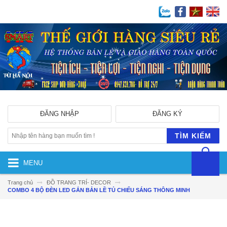
ĐĂNG NHẬP
ĐĂNG KÝ
TÌM KIẾM
MENU
Trang chủ
ĐỒ TRANG TRÍ- DECOR
COMBO 4 BỘ ĐÈN LED GẮN BẢN LỀ TỦ CHIẾU SÁNG THÔNG MINH