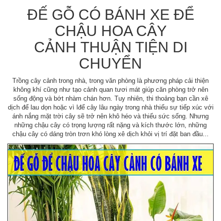
ĐẾ GỖ CÓ BÁNH XE ĐỂ
CHẬU HOA CÂY
CẢNH THUẬN TIỆN DI
CHUYỂN
Trồng cây cảnh trong nhà, trong văn phòng là phương pháp cải thiện
không khí cũng như tạo cảnh quan tươi mát giúp căn phòng trở nên
sống động và bớt nhàm chán hơn. Tuy nhiên, thi thoảng bạn cần xê
dịch để lau dọn hoặc vì lđể cây lâu ngày trong nhà thiếu sự tiếp xúc với
ánh nắng mặt trời cây sẽ trở nên khô héo và thiếu sức sống. Nhưng
những chậu cây có trọng lượng rất nặng và kích thước lớn, những
chậu cây có dáng tròn trơn khó lòng xê dịch khỏi vị trí đặt ban đầu...