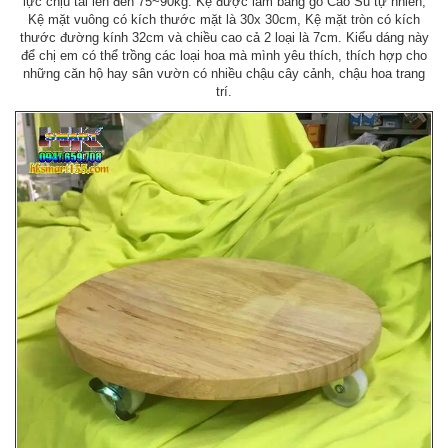
lực chịu tải lên đến 75~90kg. Kệ được làm bằng gỗ Cao Su tự nhiên,
Kệ mặt vuông có kích thước mặt là 30x 30cm, Kệ mặt tròn có kích
thước đường kính 32cm và chiều cao cả 2 loại là 7cm. Kiểu dáng này
để chị em có thể trồng các loại hoa mà mình yêu thích, thích hợp cho
những căn hộ hay sân vườn có nhiều chậu cây cảnh, chậu hoa trang
trí.