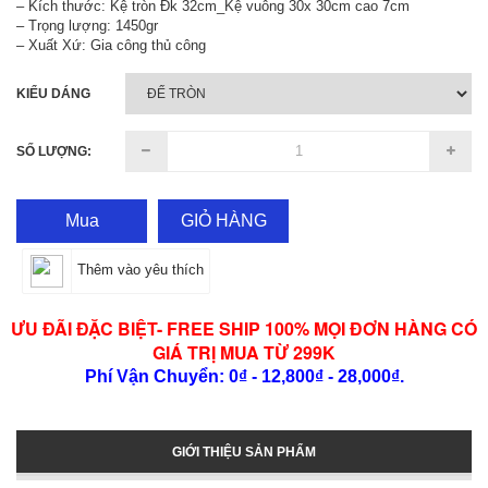
– Kích thước: Kệ tròn Đk 32cm_Kệ vuông 30x 30cm cao 7cm
– Trọng lượng: 1450gr
– Xuất Xứ: Gia công thủ công
KIỂU DÁNG
SỐ LƯỢNG:
Mua
GIỎ HÀNG
Thêm vào yêu thích
ƯU ĐÃI ĐẶC BIỆT- FREE SHIP 100% MỌI ĐƠN HÀNG CÓ
GIÁ TRỊ MUA TỪ 299K
Phí Vận Chuyển: 0₫ - 12,800₫ - 28,000₫.
GIỚI THIỆU SẢN PHẨM