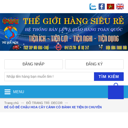
ĐĂNG NHẬP
ĐĂNG KÝ
TÌM KIẾM
MENU
Trang chủ
ĐỒ TRANG TRÍ- DECOR
ĐẾ GỖ ĐỂ CHẬU HOA CÂY CẢNH CÓ BÁNH XE TIỆN DI CHUYỂN