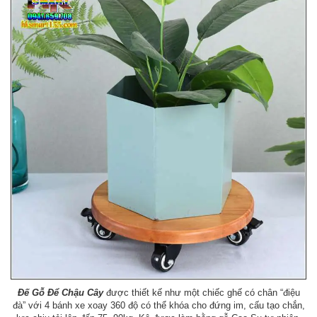
Đế Gỗ Để Chậu Cây
được thiết kế như một chiếc ghế có chân “điệu
đà” với 4 bánh xe xoay 360 độ có thể khóa cho đứng im, cấu tạo chắn,