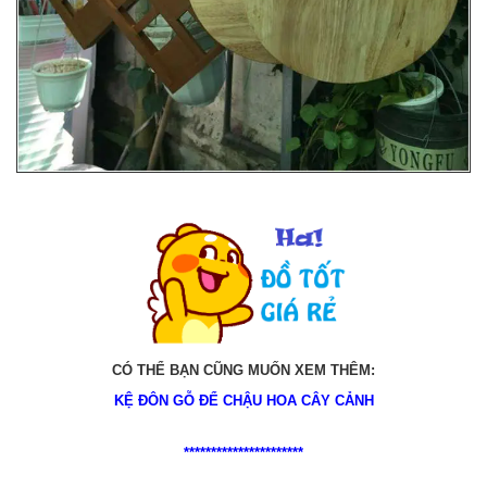
CÓ THỂ BẠN CŨNG MUỐN XEM THÊM:
KỆ ĐÔN GỖ ĐỂ CHẬU HOA CÂY CẢNH
**********************