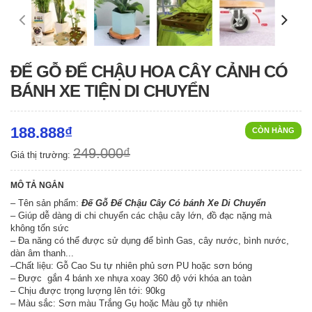
ĐẾ GỖ ĐỂ CHẬU HOA CÂY CẢNH CÓ
BÁNH XE TIỆN DI CHUYỂN
188.888₫
CÒN HÀNG
249.000₫
Giá thị trường:
MÔ TẢ NGẮN
– Tên sản phẩm:
Đế Gỗ Để Chậu Cây Có bánh Xe Di Chuyển
– Giúp dễ dàng di chi chuyển các chậu cây lớn, đồ đạc nặng mà
không tốn sức
– Đa năng có thể được sử dụng để bình Gas, cây nước, bình nước,
dàn âm thanh...
–Chất liệu: Gỗ Cao Su tự nhiên phủ sơn PU hoặc sơn bóng
– Được gắn 4 bánh xe nhựa xoay 360 độ với khóa an toàn
– Chịu được trọng lượng lên tới: 90kg
– Màu sắc: Sơn màu Trắng Gụ hoặc Màu gỗ tự nhiên