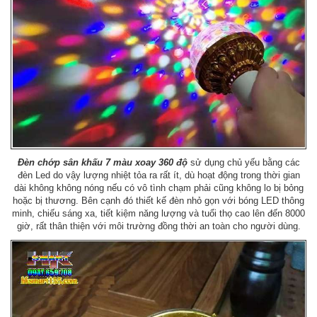
Đèn chớp sân khấu 7 màu xoay 360 độ
sử dụng chủ yếu bằng các
đèn Led do vậy lượng nhiệt tỏa ra rất ít, dù hoạt động trong thời gian
dài không không nóng nếu có vô tình chạm phải cũng không lo bị bỏng
hoặc bị thương. Bên cạnh đó thiết kế đèn nhỏ gọn với bóng LED thông
minh, chiếu sáng xa, tiết kiệm năng lượng và tuổi thọ cao lên đến 8000
giờ, rất thân thiện với môi trường đồng thời an toàn cho người dùng.