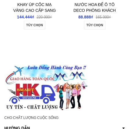
NƯỚC HOA ĐỂ Ô TÔ
THANH LÝ DỌN KHO-
DECO PHÒNG KHÁCH
COMBO 4 HỘP ĐỂ
PHÒNG NGỦ BÀN
BÀN CHẢI HÌNH CON
88.888₫
122.222₫
165.000₫
240.000₫
LÀM VIỆC
BỌ DÁN TƯỜNG
TÙY CHỌN
MUA HÀNG
CHO CHẤT LƯỢNG CUỘC SỐNG
HƯỚNG DẪN