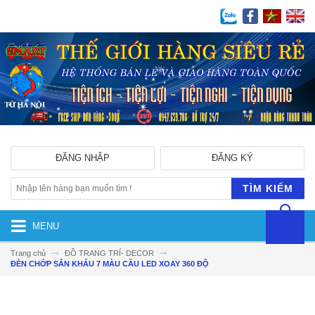
ĐĂNG NHẬP
ĐĂNG KÝ
TÌM KIẾM
MENU
Trang chủ
ĐỒ TRANG TRÍ- DECOR
ĐÈN CHỚP SÂN KHẤU 7 MÀU CẦU LED XOAY 360 ĐỘ