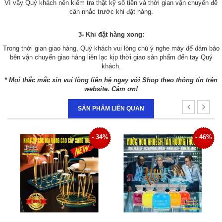
Vì vậy Quý khách nên kiểm tra thật kỹ số tiền và thời gian vận chuyển để
cân nhắc trước khi đặt hàng.
3- Khi đặt hàng xong:
Trong thời gian giao hàng, Quý khách vui lòng chú ý nghe máy để đảm bảo
bên vận chuyển giao hàng liên lạc kịp thời giao sản phẩm đến tay Quý
khách.
* Mọi thắc mắc xin vui lòng liên hệ ngay với Shop theo thông tin trên
website. Cảm ơn!
SẢN PHẨM LIÊN QUAN
4%
- 46%
- 49%