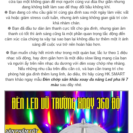
cửa tạo một không gian để mọi người cùng vui đùa thư giãn nhưng
đang không biết làm sao để thay đổi bầu không khí.
❁ Bạn đang có nhu cầu giải trí cùng gia đình sau một ngày làm việc vất
vả hoặc giảm stress cuối tuần, nhưng ánh sáng không gian giải trí còn
khá nhàm chán.
❁ Bạn đã đầu tư dàn âm thanh cực tốt cho gia đình, nhưng gian âm
thanh có tốt thì ánh sáng cũng là một phần quan trọng tắc động đến
cảm xúc của chúng ta vậy tại sao bạn lại không đầu tư thêm một ít ánh
sáng để cuộc vui trở nên hoàn hảo hơn.
❁ Bạn muốn cháy hết mình như trong một quán bar, lắc lư theo 1 điệu
nhạc sôi động, hay đơn giản hơn là một điệu slow lãng mạng của bạn
và người ấy trên nền nhạc du dương với đèn xoay chớp nhẹ nhàng.
Nếu những nhu cầu trên đều cần có, và bạn cần trang trí cho
phòng hát gia đình thêm lung linh, ảo diệu, thì hãy cùng HK.SMART
tham khảo ngay mẫu
Đèn chớp sân khấu xoay đa năng Led pha lê 7
màu
sau đây nhé.