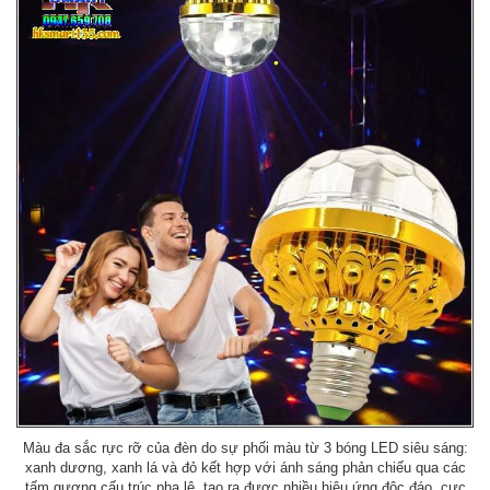
Màu đa sắc rực rỡ của đèn do sự phối màu từ 3 bóng LED siêu sáng:
xanh dương, xanh lá và đỏ kết hợp với ánh sáng phản chiếu qua các
tấm gương cấu trúc pha lê, tạo ra được nhiều hiệu ứng độc đáo, cực