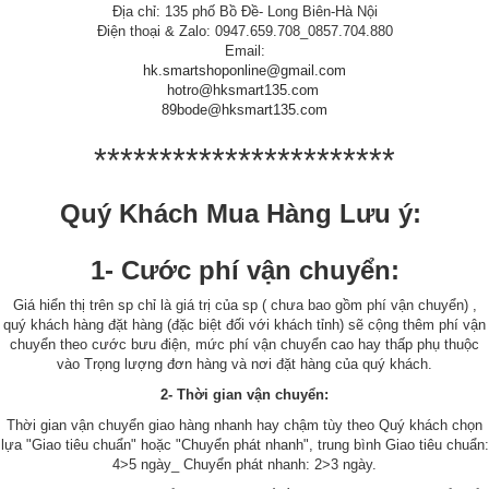
Địa chỉ: 135 phố Bồ Đề- Long Biên-Hà Nội
Điện thoại & Zalo: 0947.659.708_0857.704.880
Email:
hk.smartshoponline@gmail.com
hotro@hksmart135.com
89bode@hksmart135.com
***********************
Quý Khách Mua Hàng Lưu ý:
1- Cước phí vận chuyển:
Giá hiển thị trên sp chỉ là giá trị của sp ( chưa bao gồm phí vận chuyển) ,
quý khách hàng đặt hàng (đặc biệt đối với khách tỉnh) sẽ cộng thêm phí vận
chuyển theo cước bưu điện, mức phí vận chuyển cao hay thấp phụ thuộc
vào Trọng lượng đơn hàng và nơi đặt hàng của quý khách.
2- Thời gian vận chuyển:
Thời gian vận chuyển giao hàng nhanh hay chậm tùy theo Quý khách chọn
lựa "Giao tiêu chuẩn" hoặc "Chuyển phát nhanh", trung bình Giao tiêu chuẩn:
4>5 ngày_ Chuyển phát nhanh: 2>3 ngày.