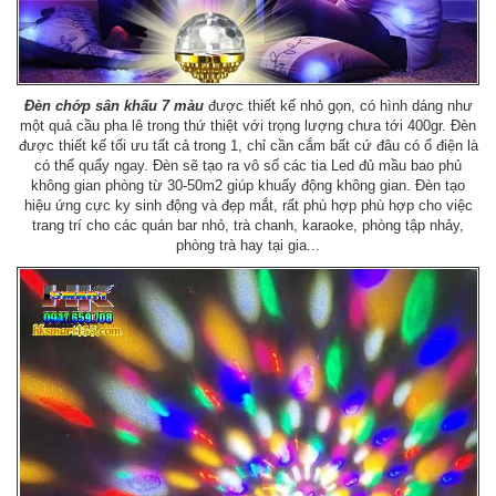
Đèn chớp sân khấu 7 màu
được thiết kế nhỏ gọn, có hình dáng như
một quả cầu pha lê trong thứ thiệt với trọng lượng chưa tới 400gr. Đèn
được thiết kế tối ưu tất cả trong 1, chỉ cần cắm bất cứ đâu có ổ điện là
có thể quẩy ngay. Đèn sẽ tạo ra vô số các tia Led đủ mầu bao phủ
không gian phòng từ 30-50m2 giúp khuấy động không gian. Đèn tạo
hiệu ứng cực ky sinh động và đẹp mắt, rất phù hợp phù hợp cho việc
trang trí cho các quán bar nhỏ, trà chanh, karaoke, phòng tập nhảy,
phòng trà hay tại gia...