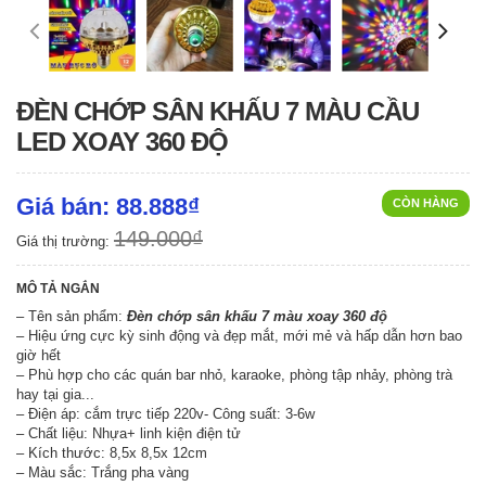
ĐÈN CHỚP SÂN KHẤU 7 MÀU CẦU
LED XOAY 360 ĐỘ
Giá bán: 88.888₫
CÒN HÀNG
149.000₫
Giá thị trường:
MÔ TẢ NGẮN
– Tên sản phẩm:
Đèn chớp sân khấu 7 màu xoay 360 độ
– Hiệu ứng cực kỳ sinh động và đẹp mắt, mới mẻ và hấp dẫn hơn bao
giờ hết
– Phù hợp cho các quán bar nhỏ, karaoke, phòng tập nhảy, phòng trà
hay tại gia...
– Điện áp: cắm trực tiếp 220v- Công suất: 3-6w
– Chất liệu: Nhựa+ linh kiện điện tử
– Kích thước: 8,5x 8,5x 12cm
– Màu sắc: Trắng pha vàng