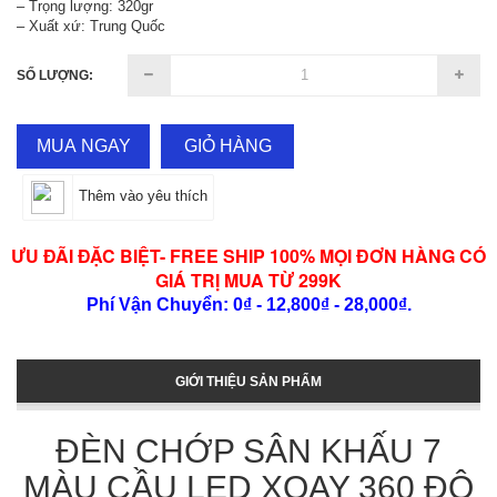
– Trọng lượng: 320gr
– Xuất xứ: Trung Quốc
SỐ LƯỢNG:
MUA NGAY
GIỎ HÀNG
Thêm vào yêu thích
ƯU ĐÃI ĐẶC BIỆT- FREE SHIP 100% MỌI ĐƠN HÀNG CÓ
GIÁ TRỊ MUA TỪ 299K
Phí Vận Chuyển: 0₫ - 12,800₫ - 28,000₫.
GIỚI THIỆU SẢN PHẨM
ĐÈN CHỚP SÂN KHẤU 7
MÀU CẦU LED XOAY 360 ĐỘ