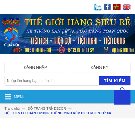
ĐĂNG NHẬP
ĐĂNG KÝ
TÌM KIẾM
MENU
Trang chủ
ĐỒ TRANG TRÍ- DECOR
BỘ 3 ĐÈN LED DÁN TƯỜNG THÔNG MINH KÈM ĐIỀU KHIỂN TỪ XA