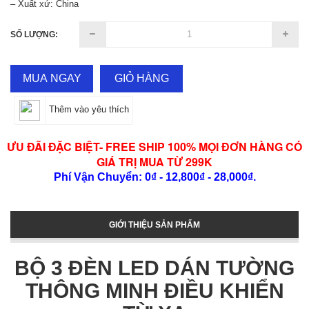
– Xuất xứ: China
SỐ LƯỢNG:
MUA NGAY
GIỎ HÀNG
Thêm vào yêu thích
ƯU ĐÃI ĐẶC BIỆT- FREE SHIP 100% MỌI ĐƠN HÀNG CÓ
GIÁ TRỊ MUA TỪ 299K
Phí Vận Chuyển: 0₫ - 12,800₫ - 28,000₫.
GIỚI THIỆU SẢN PHẨM
BỘ 3 ĐÈN LED DÁN TƯỜNG
THÔNG MINH ĐIỀU KHIỂN