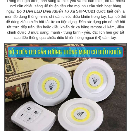
Trong mỗi gía đình, ánh sáng là thiết yếu và rất cần thiết, có rất nhiều
nơi cần chiếu sáng để thuận tiện cho mọi nhu cầu sinh hoạt hàng
ngày.
Bộ 3 Đèn LED Điều Khiển Từ Xa
SHP-COB1
được biết đến là
món đồ dùng thông minh, chỉ cần chiếc điều khiển trong tay, bạn có thể
dễ dàng điều khiển bật tắt từ xa tiện dụng. Đèn sử dụng pin có thể bật
tắt trực tiếp trên đèn hoặc điều khiển từ xa bằng remote đi kèm, điều
chỉnh được 3 mức sáng: mạnh - trung bình - yếu, đặt lịch hẹn giờ tắt
sau 30p thông qua chiếc điều khiển hồng ngoại (IR) cầm tay.