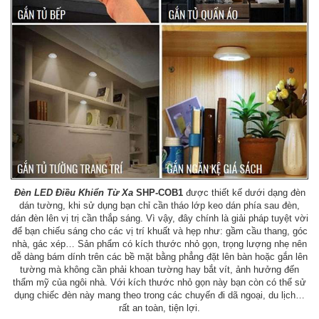
Đèn LED Điều Khiển Từ Xa
SHP-COB1
được thiết kế dưới dạng đèn
dán tường, khi sử dụng bạn chỉ cần tháo lớp keo dán phía sau đèn,
dán đèn lên vị trị cần thắp sáng. Vì vậy, đây chính là giải pháp tuyệt vời
để bạn chiếu sáng cho các vị trí khuất và hẹp như: gầm cầu thang, góc
nhà, gác xép… Sản phẩm có kích thước nhỏ gọn, trọng lượng nhẹ nên
dễ dàng bám dính trên các bề mặt bằng phẳng đặt lên bàn hoặc gắn lên
tường mà không cần phải khoan tường hay bắt vít, ảnh hưởng đến
thẩm mỹ của ngôi nhà. Với kích thước nhỏ gọn này bạn còn có thể sử
dụng chiếc đèn này mang theo trong các chuyến đi dã ngoại, du lịch…
rất an toàn, tiện lợi.