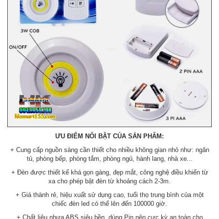
ƯU ĐIỂM NỔI BẬT CỦA SẢN PHẨM:
+ Cung cấp nguồn sáng cần thiết cho nhiều không gian nhỏ như: ngăn
tủ, phòng bếp, phòng tắm, phòng ngủ, hành lang, nhà xe...
+ Đèn được thiết kế khá gọn gàng, đẹp mắt, công nghệ điều khiển từ
xa cho phép bật đèn từ khoảng cách 2-3m.
+ Giá thành rẻ, hiệu xuất sử dụng cao, tuổi thọ trung bình của một
chiếc đèn led có thể lên đến 100000 giờ.
+ Chất liệu nhựa ABS siêu bền, dùng Pin nên cực kỳ an toàn cho