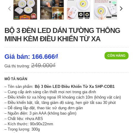
BỘ 3 ĐÈN LED DÁN TƯỜNG THÔNG
MINH KÈM ĐIỀU KHIỂN TỪ XA
Giá bán: 166.666₫
CÒN HÀNG
249.000₫
Giá thị trường:
MÔ TẢ NGẮN
– Tên sản phẩm:
Bộ 3 Đèn LED Điều Khiển Từ Xa SHP-COB1
– Cung cấp ánh sáng cần thiết mọi nơi trong gia đình
– Điều khiển từ xa hồng ngoại IR khoảng cách 10m (không vật cản)
– Điều khiển bật, tắt, tăng giảm độ sáng, hẹn giờ tắt sau 30 phút
– Dễ dàng lắp đặt, thao tác sử dụng đơn giản
– Nguồn điện: 3 pin AAA (không bao gồm)
– Chất liệu: nhựa ABS
– Kích thước: 90x90x22mm
– Trọng lượng: 300g