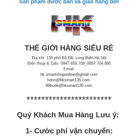
Sản phẩm được bán và giao hàng bởi
THẾ GIỚI HÀNG SIÊU RẺ
Địa chỉ: 135 phố Bồ Đề- Long Biên-Hà Nội
Điện thoại & Zalo: 0947.659.708_0857.704.880
Email:
hk.smartshoponline@gmail.com
hotro@hksmart135.com
89bode@hksmart135.com
***********************
Quý Khách Mua Hàng Lưu ý:
1- Cước phí vận chuyển: