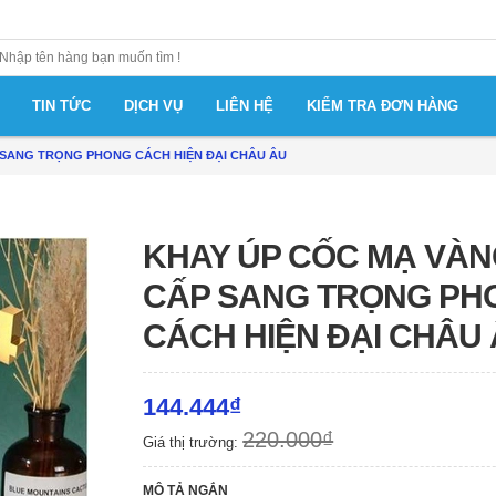
TIN TỨC
DỊCH VỤ
LIÊN HỆ
KIỂM TRA ĐƠN HÀNG
 SANG TRỌNG PHONG CÁCH HIỆN ĐẠI CHÂU ÂU
KHAY ÚP CỐC MẠ VÀ
CẤP SANG TRỌNG PH
CÁCH HIỆN ĐẠI CHÂU
144.444₫
220.000₫
Giá thị trường:
MÔ TẢ NGẮN