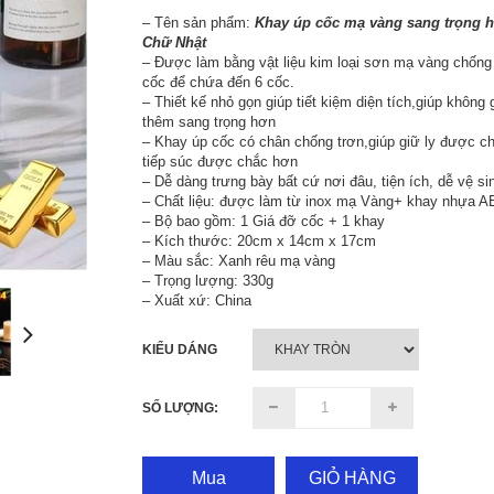
– Tên sản phẩm:
Khay úp cốc mạ vàng sang trọng h
Chữ Nhật
– Được làm bằng vật liệu kim loại sơn mạ vàng chống 
cốc để chứa đến 6 cốc.
– Thiết kế nhỏ gọn giúp tiết kiệm diện tích,giúp không
thêm sang trọng hơn
– Khay úp cốc có chân chống trơn,giúp giữ ly được c
tiếp súc được chắc hơn
– Dễ dàng trưng bày bất cứ nơi đâu, tiện ích, dễ vệ si
– Chất liệu: được làm từ inox mạ Vàng+ khay nhựa 
– Bộ bao gồm: 1 Giá đỡ cốc + 1 khay
– Kích thước: 20cm x 14cm x 17cm
– Màu sắc: Xanh rêu mạ vàng
– Trọng lượng: 330g
– Xuất xứ: China
KIỂU DÁNG
SỐ LƯỢNG:
Mua
GIỎ HÀNG