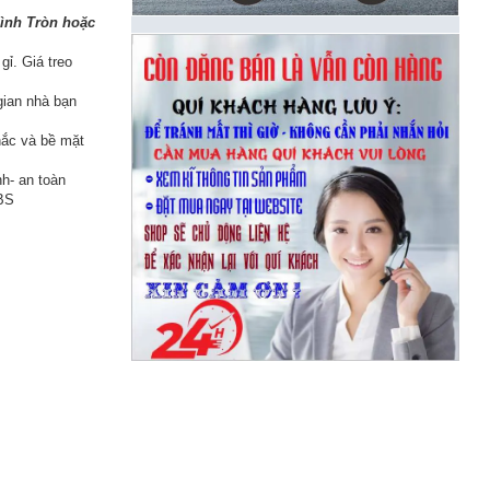
ình Tròn hoặc
gỉ. Giá treo
 gian nhà bạn
hắc và bề mặt
nh- an toàn
ABS