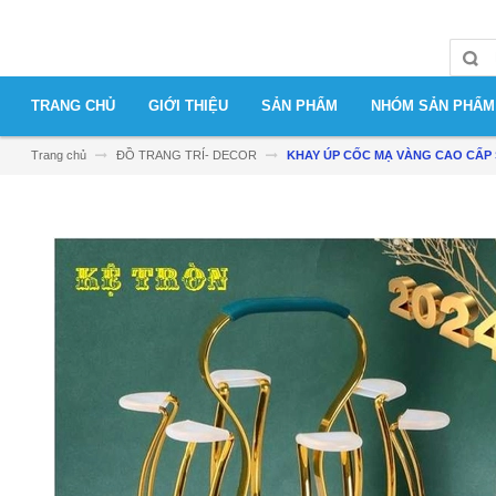
TRANG CHỦ
GIỚI THIỆU
SẢN PHẨM
NHÓM SẢN PHẨM
Trang chủ
ĐỒ TRANG TRÍ- DECOR
KHAY ÚP CỐC MẠ VÀNG CAO CẤP