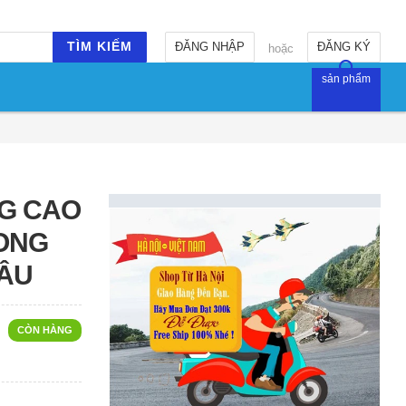
TÌM KIẾM
ĐĂNG NHẬP
ĐĂNG KÝ
hoặc
sản phẩm
NG CAO
ONG
 ÂU
CÒN HÀNG