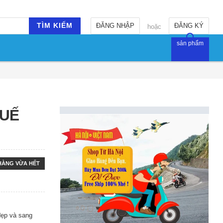
TÌM KIẾM
ĐĂNG NHẬP
ĐĂNG KÝ
hoặc
sản phẩm
TUẾ
 HÀNG VỪA HẾT
đẹp và sang