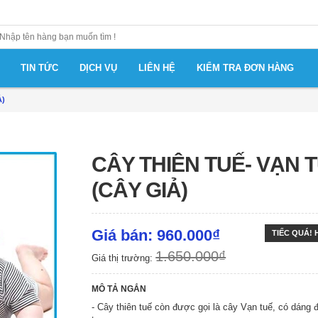
TIN TỨC
DỊCH VỤ
LIÊN HỆ
KIỂM TRA ĐƠN HÀNG
Ả)
CÂY THIÊN TUẾ- VẠN 
(CÂY GIẢ)
Giá bán: 960.000₫
TIẾC QUÁ!
1.650.000₫
Giá thị trường:
MÔ TẢ NGẮN
- Cây thiên tuế còn được gọi là cây Vạn tuế, có dáng 