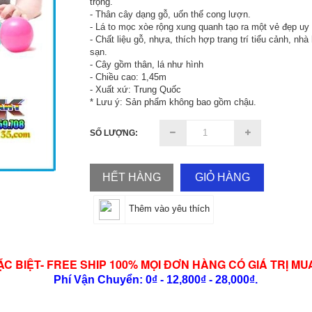
trọng.
- Thân cây dạng gỗ, uốn thế cong lượn.
- Lá to mọc xòe rộng xung quanh tạo ra một vẻ đẹp uy 
- Chất liệu gỗ, nhựa, thích hợp trang trí tiểu cảnh, nh
sạn.
- Cây gồm thân, lá như hình
- Chiều cao: 1,45m
- Xuất xứ: Trung Quốc
* Lưu ý: Sản phẩm không bao gồm chậu.
SỐ LƯỢNG:
HẾT HÀNG
GIỎ HÀNG
Thêm vào yêu thích
ẶC BIỆT- FREE SHIP 100% MỌI ĐƠN HÀNG CÓ GIÁ TRỊ MU
Phí Vận Chuyển: 0₫ - 12,800₫ - 28,000₫.