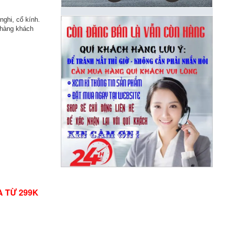
nghi, cổ kính.
à hàng khách
A TỪ 299K