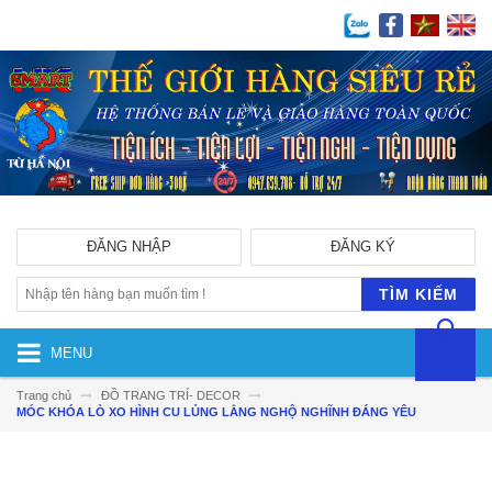
ĐĂNG NHẬP
ĐĂNG KÝ
TÌM KIẾM
MENU
Trang chủ
ĐỒ TRANG TRÍ- DECOR
MÓC KHÓA LÒ XO HÌNH CU LỦNG LẲNG NGHỘ NGHĨNH ĐÁNG YÊU