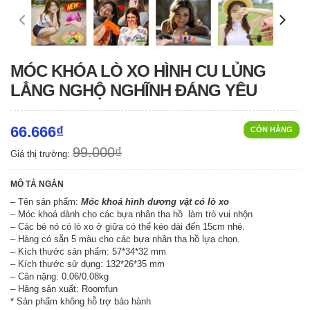
MÓC KHÓA LÒ XO HÌNH CU LỦNG
LẲNG NGHỘ NGHĨNH ĐÁNG YÊU
66.666₫
CÒN HÀNG
99.000₫
Giá thị trường:
MÔ TẢ NGẮN
– Tên sản phẩm:
Móc khoá hình dương vật có lò xo
– Móc khoá dành cho các bựa nhân tha hồ làm trò vui nhộn
– Các bé nó có lò xo ở giữa có thể kéo dài đến 15cm nhé.
– Hàng có sẵn 5 màu cho các bựa nhân tha hồ lựa chọn.
– Kích thước sản phẩm: 57*34*32 mm
– Kích thước sử dụng: 132*26*35 mm
– Cân nặng: 0.06/0.08kg
– Hãng sản xuất: Roomfun
* Sản phẩm không hỗ trợ bảo hành