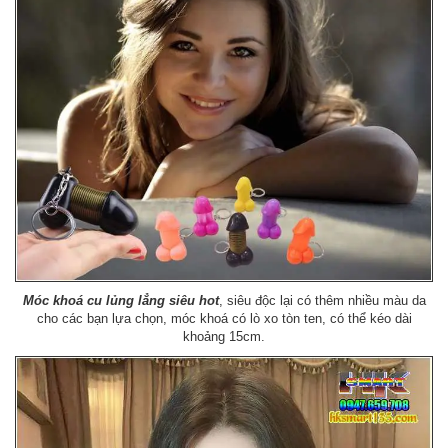
Móc khoá cu lủng lẳng siêu hot
, siêu độc lại có thêm nhiều màu da
cho các bạn lựa chọn, móc khoá có lò xo tòn ten, có thể kéo dài
khoảng 15cm.