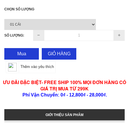
CHỌN SỐ LƯỢNG
SỐ LƯỢNG:
Mua
GIỎ HÀNG
Thêm vào yêu thích
ƯU ĐÃI ĐẶC BIỆT- FREE SHIP 100% MỌI ĐƠN HÀNG CÓ
GIÁ TRỊ MUA TỪ 299K
Phí Vận Chuyển: 0₫ - 12,800₫ - 28,000₫.
GIỚI THIỆU SẢN PHẨM