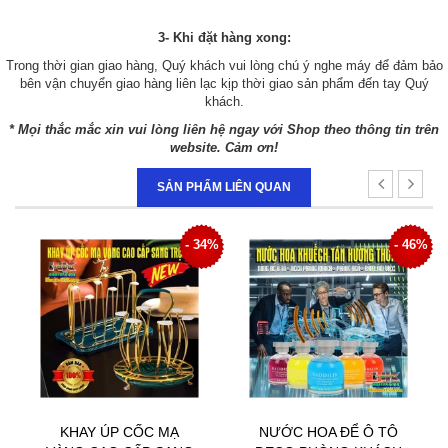
3- Khi đặt hàng xong:
Trong thời gian giao hàng, Quý khách vui lòng chú ý nghe máy để đảm bảo
bên vận chuyển giao hàng liên lạc kịp thời giao sản phẩm đến tay Quý
khách.
* Mọi thắc mắc xin vui lòng liên hệ ngay với Shop theo thông tin trên
website. Cảm ơn!
SẢN PHẨM LIÊN QUAN
4%
- 46%
- 49%
NƯỚC HOA ĐỂ Ô TÔ
THANH LÝ DỌN KHO-