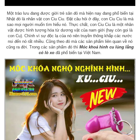
Một trào lưu đang được giới trẻ săn đỏ mà hiện nay đang phổ biến tại
Nhật đó là nhân vật con Ciu Ciu. Đặt câu hỏi ở đây, con Ciu Ciu là mà
sao mọi người muốn tìm hiểu nó. Thực chất, con Ciu Ciu là một nhân
vật được hình tượng hóa từ dương vật của nam giới (hay còn gọi là
con Cu). Chính vì sự độc lạ của nó nên truyền thông khắp các nước
nsi đến nó rất nhiều. Cũng theo đó mà các sản phẩm liên quan về nó
cũng ra đời. Trong các sản phẩm đó thì
Móc khoá hình cu lủng lẳng
có lò xo
đã phổ biến tại Việt Nam.