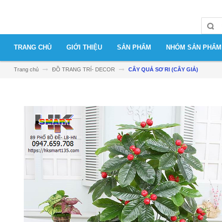
TRANG CHỦ
GIỚI THIỆU
SẢN PHẨM
NHÓM SẢN PHẨM
Trang chủ
ĐỒ TRANG TRÍ- DECOR
CÂY QUẢ SƠ RI (CÂY GIẢ)