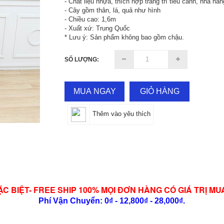
- Chất liệu nhựa, thích hợp trang trí tiểu cảnh, nhà hà
- Cây gồm thân, lá, quả như hình
- Chiều cao: 1,6m
- Xuất xứ: Trung Quốc
* Lưu ý: Sản phẩm không bao gồm chậu.
SỐ LƯỢNG:
MUA NGAY
GIỎ HÀNG
Thêm vào yêu thích
ẶC BIỆT- FREE SHIP 100% MỌI ĐƠN HÀNG CÓ GIÁ TRỊ MU
Phí Vận Chuyển: 0₫ - 12,800₫ - 28,000₫.