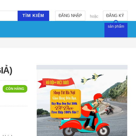
TÌM KIẾM
ĐĂNG NHẬP
ĐĂNG KÝ
hoặc
sản phẩm
IẢ)
CÒN HÀNG
.