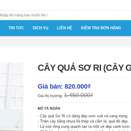
TIN TỨC
DỊCH VỤ
LIÊN HỆ
KIỂM TRA ĐƠN HÀNG
CÂY QUẢ SƠ RI (CÂY G
Giá bán: 820.000₫
1.450.000₫
Giá thị trường:
MÔ TẢ NGẮN
- Cây quả Sơ Ri có dáng đẹp xum xuê và sang trọng.
- Thân cây bằng nhựa lõi thép và cắm lá, quả đỏ đẹp.
- Lá xòe rộng xung quanh tạo ra một vẻ đẹp xanh tươi