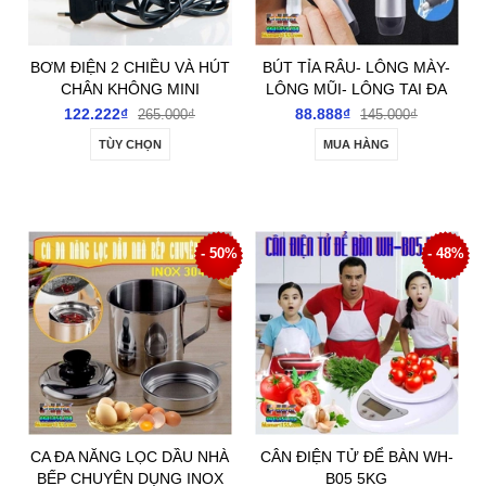
BƠM ĐIỆN 2 CHIỀU VÀ HÚT
BÚT TỈA RÂU- LÔNG MÀY-
CHÂN KHÔNG MINI
LÔNG MŨI- LÔNG TAI ĐA
NĂNG
122.222₫
88.888₫
265.000₫
145.000₫
TÙY CHỌN
MUA HÀNG
- 50%
- 48%
CA ĐA NĂNG LỌC DẦU NHÀ
CÂN ĐIỆN TỬ ĐỂ BÀN WH-
BẾP CHUYÊN DỤNG INOX
B05 5KG