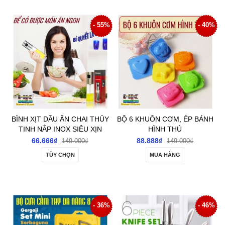
- 55%
- 40%
BÌNH XỊT DẦU ĂN CHAI THỦY
BỘ 6 KHUÔN CƠM, ÉP BÁNH
TINH NẮP INOX SIÊU XỊN
HÌNH THÚ
66.666₫
88.888₫
149.000₫
149.000₫
TÙY CHỌN
MUA HÀNG
- 36%
- 46%