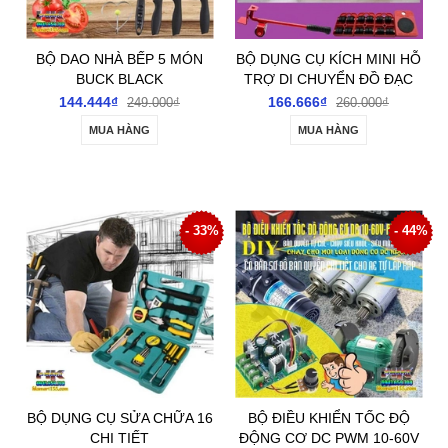
BỘ DAO NHÀ BẾP 5 MÓN
BỘ DỤNG CỤ KÍCH MINI HỖ
BUCK BLACK
TRỢ DI CHUYỂN ĐỒ ĐẠC
NẶNG
144.444₫
166.666₫
249.000₫
260.000₫
MUA HÀNG
MUA HÀNG
- 33%
- 44%
BỘ DỤNG CỤ SỬA CHỮA 16
BỘ ĐIỀU KHIỂN TỐC ĐỘ
CHI TIẾT
ĐỘNG CƠ DC PWM 10-60V