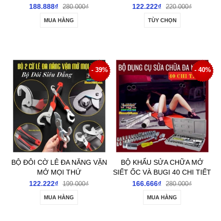
CÔNG XUẤT 20-40A CHẠY
188.888₫
122.222₫
280.000₫
220.000₫
SIÊU MÁT
MUA HÀNG
TÙY CHỌN
- 39%
- 40%
BỘ ĐÔI CỜ LÊ ĐA NĂNG VẶN
BỘ KHẨU SỬA CHỮA MỞ
MỞ MỌI THỨ
SIẾT ỐC VÀ BUGI 40 CHI TIẾT
122.222₫
166.666₫
199.000₫
280.000₫
MUA HÀNG
MUA HÀNG