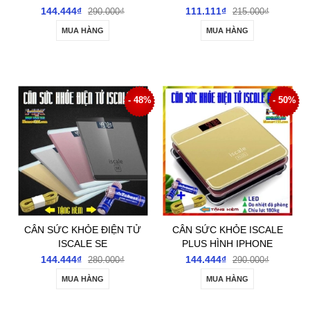
304
144.444₫
111.111₫
290.000₫
215.000₫
MUA HÀNG
MUA HÀNG
- 48%
- 50%
CÂN SỨC KHỎE ĐIỆN TỬ
CÂN SỨC KHỎE ISCALE
ISCALE SE
PLUS HÌNH IPHONE
144.444₫
144.444₫
280.000₫
290.000₫
MUA HÀNG
MUA HÀNG