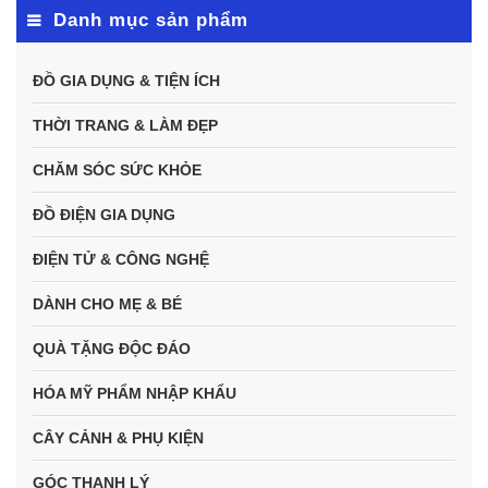
Danh mục sản phẩm
ĐỒ GIA DỤNG & TIỆN ÍCH
THỜI TRANG & LÀM ĐẸP
CHĂM SÓC SỨC KHỎE
ĐỒ ĐIỆN GIA DỤNG
ĐIỆN TỬ & CÔNG NGHỆ
DÀNH CHO MẸ & BÉ
QUÀ TẶNG ĐỘC ĐÁO
HÓA MỸ PHẨM NHẬP KHẨU
CÂY CẢNH & PHỤ KIỆN
GÓC THANH LÝ