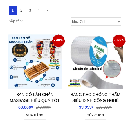
1
2
3
4
»
Sắp xếp:
- 40%
- 63%
BÀN GỖ LĂN CHÂN
BĂNG KEO CHỐNG THẤM
MASSAGE HIỆU QUẢ TỐT
SIÊU DÍNH CÔNG NGHỆ
CHO SỨC KHỎE
NHẬT BẢN
88.888₫
99.999₫
149.000₫
229.000₫
MUA HÀNG
TÙY CHỌN