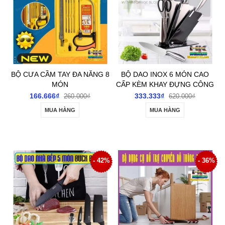
BỘ CƯA CẦM TAY ĐA NĂNG 8
BỘ DAO INOX 6 MÓN CAO
MÓN
CẤP KÈM KHAY ĐỰNG CÔNG
NGHỆ NHẬT BẢN
166.666₫
333.333₫
260.000₫
620.000₫
MUA HÀNG
MUA HÀNG
- 42%
- 36%