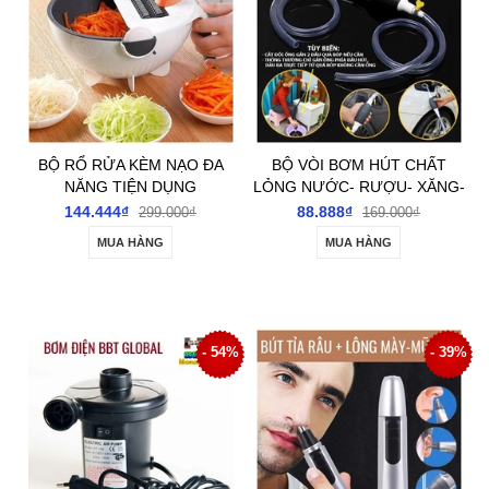
BỘ RỔ RỬA KÈM NẠO ĐA
BỘ VÒI BƠM HÚT CHẤT
NĂNG TIỆN DỤNG
LỎNG NƯỚC- RƯỢU- XĂNG-
DẦU ĐA NĂNG
144.444₫
88.888₫
299.000₫
169.000₫
MUA HÀNG
MUA HÀNG
- 54%
- 39%