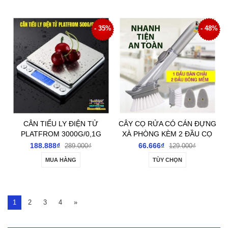
- 35%
- 48%
CÂN TIỂU LY ĐIỆN TỬ
CÂY CỌ RỬA CÓ CÁN ĐỰNG
PLATFROM 3000G/0,1G
XÀ PHÒNG KÈM 2 ĐẦU CỌ
ĐA NĂNG
188.888₫
66.666₫
289.000₫
129.000₫
MUA HÀNG
TÙY CHỌN
1
2
3
4
»