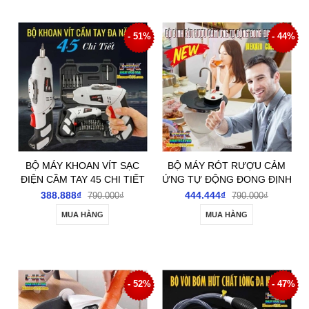
- 51%
- 44%
BỘ MÁY KHOAN VÍT SẠC
BỘ MÁY RÓT RƯỢU CẢM
ĐIỆN CẦM TAY 45 CHI TIẾT
ỨNG TỰ ĐỘNG ĐONG ĐỊNH
MỨC TÍCH HỢP BÁT ƯỚP
388.888₫
444.444₫
790.000₫
790.000₫
MUA HÀNG
MUA HÀNG
- 52%
- 47%