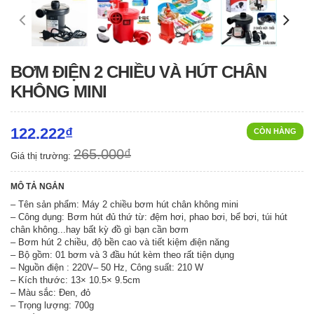
BƠM ĐIỆN 2 CHIỀU VÀ HÚT CHÂN
KHÔNG MINI
122.222₫
CÒN HÀNG
265.000₫
Giá thị trường:
MÔ TẢ NGẮN
– Tên sản phẩm: Máy 2 chiều bơm hút chân không mini
– Công dụng: Bơm hút đủ thứ từ: đệm hơi, phao bơi, bể bơi, túi hút
chân không...hay bất kỳ đồ gì bạn cần bơm
– Bơm hút 2 chiều, độ bền cao và tiết kiệm điện năng
– Bộ gồm: 01 bơm và 3 đầu hút kèm theo rất tiện dụng
– Nguồn điện : 220V– 50 Hz, Công suất: 210 W
– Kích thước: 13× 10.5× 9.5cm
– Màu sắc: Đen, đỏ
– Trọng lượng: 700g