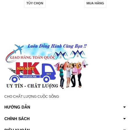
TÙY CHỌN
MUA HÀNG
THẤU RUỘT GAN-
SẠC SIÊU NHANH
CÁC LOẠI ĐIỆN THOẠI
VÀ MÁY BẢNG IOS &
ANDROI
CHO CHẤT LƯỢNG CUỘC SỐNG
HƯỚNG DẪN
CHÍNH SÁCH