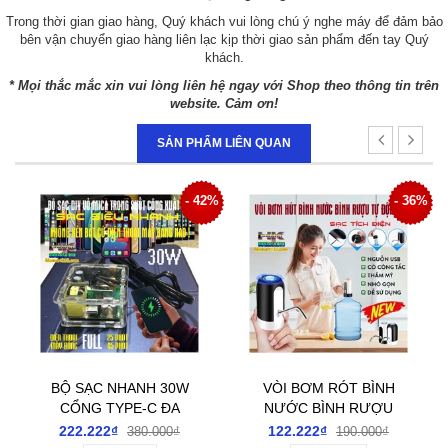
Trong thời gian giao hàng, Quý khách vui lòng chú ý nghe máy để đảm bảo
bên vận chuyển giao hàng liên lạc kịp thời giao sản phẩm đến tay Quý
khách.
* Mọi thắc mắc xin vui lòng liên hệ ngay với Shop theo thông tin trên
website. Cảm ơn!
SẢN PHẨM LIÊN QUAN
- 42%
- 36%
BỘ SẠC NHANH 30W
VÒI BƠM RÓT BÌNH
CỔNG TYPE-C ĐA
NƯỚC BÌNH RƯỢU
P
NĂNG DIY MICA
ĐIỆN TỰ ĐỘNG TÍCH
222.222₫
122.222₫
380.000₫
190.000₫
TRONG SUỐT NHÌN
ĐIỆN SẠC USB