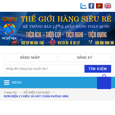
ĐĂNG NHẬP
ĐĂNG KÝ
TÌM KIẾM
MENU
Trang chủ
ĐỒ ĐIỆN GIA DỤNG
BƠM ĐIỆN 2 CHIỀU VÀ HÚT CHÂN KHÔNG MINI