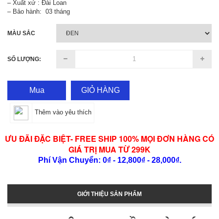
– Xuất xứ : Đài Loan
– Bảo hành: 03 tháng
MÀU SẮC
SỐ LƯỢNG:
Mua
GIỎ HÀNG
Thêm vào yêu thích
ƯU ĐÃI ĐẶC BIỆT- FREE SHIP 100% MỌI ĐƠN HÀNG CÓ
GIÁ TRỊ MUA TỪ 299K
Phí Vận Chuyển: 0₫ - 12,800₫ - 28,000₫.
GIỚI THIỆU SẢN PHẨM