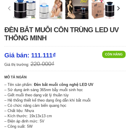
ĐÈN BẮT MUỖI CÔN TRÙNG LED UV
THÔNG MINH
Giá bán: 111.111₫
CÒN HÀNG
220.000₫
Giá thị trường:
MÔ TẢ NGẮN
– Tên sản phẩm:
Đèn bắt muỗi công nghệ LED UV
– Sử dụng ánh sáng 365nm bẫy muỗi sinh học
– Giết muỗi theo dạng vật lý thuần túy
– Hệ thống thiết kế theo dạng ống dẫn khí bắt muỗi
– Có chức năng cảm biến quang học
– Chất liệu: Nhựa
– Kích thước: 19x13x13 cm
– Điện áp định mức: 5V
– Công suất: 5W