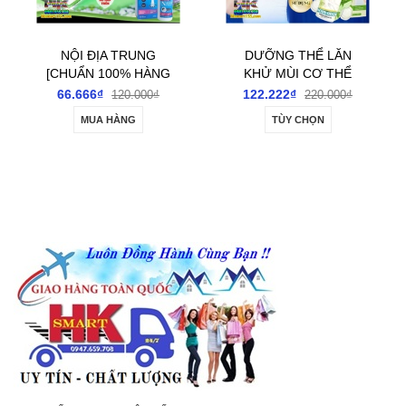
NỘI ĐỊA TRUNG
DƯỠNG THỂ LĂN
[CHUẨN 100% HÀNG
KHỬ MÙI CƠ THỂ
CTY]- XỊT XOANG MŨI
SUMIFUN BODY
66.666₫
122.222₫
120.000₫
220.000₫
SUMIFUN NASAL
ODOUR REMOVER
MUA HÀNG
TÙY CHỌN
COGESTION HỖ TRỢ
ROLL-ON 60ML-
GIẢM CÁC BỆNH LÝ
ĐÁNH BAY GIẢM TIẾT
HÔ HẤP NGẠT MŨI
MÙI HÔI NÁCH, HÔI
CHÂN, SE KHÔ HẾT
THÂM CHO NAM NỮ