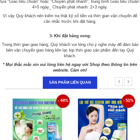
lựa "Giao tiêu chuẩn" hoặc "Chuyển phát nhanh", trung bình Giao tiêu chuẩn:
4>5 ngày_ Chuyển phát nhanh: 2>3 ngày.
Vì vậy Quý khách nên kiểm tra thật kỹ số tiền và thời gian vận chuyển để
cân nhắc trước khi đặt hàng.
3- Khi đặt hàng xong:
Trong thời gian giao hàng, Quý khách vui lòng chú ý nghe máy để đảm bảo
bên vận chuyển giao hàng liên lạc kịp thời giao sản phẩm đến tay Quý
khách.
* Mọi thắc mắc xin vui lòng liên hệ ngay với Shop theo thông tin trên
website. Cảm ơn!
SẢN PHẨM LIÊN QUAN
6%
- 44%
- 51%