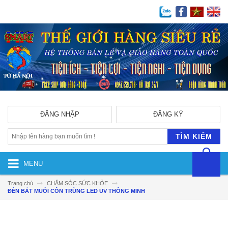
ĐĂNG NHẬP
ĐĂNG KÝ
TÌM KIẾM
MENU
Trang chủ
CHĂM SÓC SỨC KHỎE
ĐÈN BẮT MUỖI CÔN TRÙNG LED UV THÔNG MINH