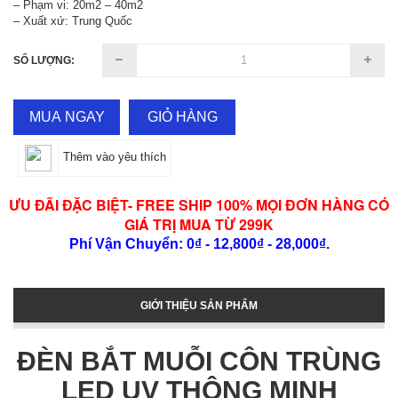
– Phạm vi: 20m2 – 40m2
– Xuất xứ: Trung Quốc
SỐ LƯỢNG:
MUA NGAY
GIỎ HÀNG
Thêm vào yêu thích
ƯU ĐÃI ĐẶC BIỆT- FREE SHIP 100% MỌI ĐƠN HÀNG CÓ
GIÁ TRỊ MUA TỪ 299K
Phí Vận Chuyển: 0₫ - 12,800₫ - 28,000₫.
GIỚI THIỆU SẢN PHẨM
ĐÈN BẮT MUỖI CÔN TRÙNG
LED UV THÔNG MINH