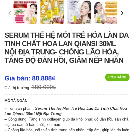
SERUM THẾ HỆ MỚI TRẺ HÓA LÀN DA
TINH CHẤT HOA LAN QIANSI 30ML
NỘI ĐỊA TRUNG- CHỐNG LÃO HÓA,
TĂNG ĐỘ ĐÀN HỒI, GIẢM NẾP NHĂN
Giá bán: 88.888₫
CÒN HÀNG
180.000₫
Giá thị trường:
MÔ TẢ NGẮN
– Tên sản phẩm:
Serum Thế Hệ Mới Trẻ Hóa Làn Da Tinh Chất Hoa
Lan Qiansi 30ml Nội Địa Trung
– Công dụng: Tăng sinh collagen giúp da khôi phục độ đàn hồi, săn chắ,
loại bỏ các tế bào chết, xỉn màu
– Chống lão hóa, cải thiện tình trạng nếp nhăn, cấp ẩm, giúp làn da luôn