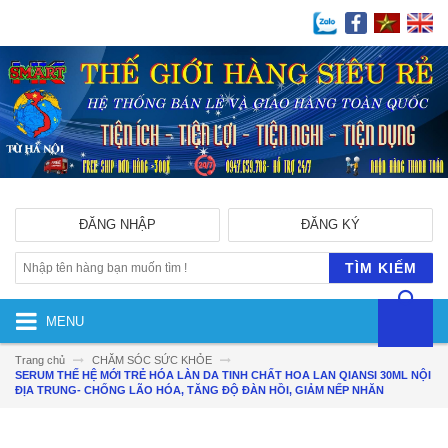
ĐĂNG NHẬP
ĐĂNG KÝ
TÌM KIẾM
MENU
Trang chủ
CHĂM SÓC SỨC KHỎE
SERUM THẾ HỆ MỚI TRẺ HÓA LÀN DA TINH CHẤT HOA LAN QIANSI 30ML NỘI
ĐỊA TRUNG- CHỐNG LÃO HÓA, TĂNG ĐỘ ĐÀN HỒI, GIẢM NẾP NHĂN