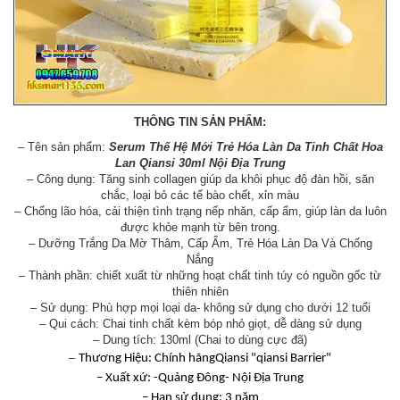
THÔNG TIN SẢN PHẨM:
– Tên sản phẩm:
Serum Thế Hệ Mới Trẻ Hóa Làn Da Tinh Chất Hoa
Lan Qiansi 30ml Nội Địa Trung
– Công dụng: Tăng sinh collagen giúp da khôi phục độ đàn hồi, săn
chắc, loại bỏ các tế bào chết, xỉn màu
– Chống lão hóa, cải thiện tình trạng nếp nhăn, cấp ẩm, giúp làn da luôn
được khỏe mạnh từ bên trong.
– Dưỡng Trắng Da Mờ Thâm, Cấp Ẩm, Trẻ Hóa Làn Da Và Chống
Nắng
– Thành phần: chiết xuất từ những hoạt chất tinh túy có nguồn gốc từ
thiên nhiên
– Sử dụng: Phù hợp mọi loại da- không sử dụng cho dưới 12 tuổi
– Qui cách: Chai tinh chất kèm bóp nhỏ giọt, dễ dàng sử dụng
– Dung tích: 130ml (Chai to dùng cực đã)
–
Thương Hiệu: Chính hãngQiansi "qiansi Barrier"
– Xuất xứ: -Quảng Đông- Nội Địa Trung
– Hạn sử dụng: 3 năm