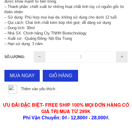
được khỏe mạnh từ bên trong.
– Thành phần: chiết xuất từ những hoạt chất tinh túy có nguồn gốc từ
thiên nhiên
– Sử dụng: Phù hợp mọi loại da- không sử dụng cho dưới 12 tuổi
– Qui cách: Chai tinh chất kèm bóp nhỏ giọt, dễ dàng sử dụng
– Dung tích: 30ml
– Nhà SX: Chính hãng Cty TNHH Biotechnology
– Xuất xứ: -Quảng Đông- Nội Địa Trung
– Hạn sử dụng: 3 năm
SỐ LƯỢNG:
MUA NGAY
GIỎ HÀNG
Thêm vào yêu thích
ƯU ĐÃI ĐẶC BIỆT- FREE SHIP 100% MỌI ĐƠN HÀNG CÓ
GIÁ TRỊ MUA TỪ 299K
Phí Vận Chuyển: 0₫ - 12,800₫ - 28,000₫.