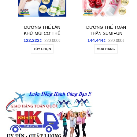
DƯỠNG THỂ LĂN
DƯỠNG THỂ TOÀN
KHỬ MÙI CƠ THỂ
THÂN SUMIFUN
SUMIFUN BODY
INTIMATE
122.222₫
144.444₫
220.000₫
220.000₫
ODOUR REMOVER
REVITALIZING BALM
TÙY CHỌN
MUA HÀNG
ROLL-ON 60ML-
20GR- DƯỠNG ẨM,
ĐÁNH BAY GIẢM TIẾT
LÀM SÁNG DA VÙNG
MÙI HÔI NÁCH, HÔI
KÍN VÀ GIẢM KHÔ
CHÂN, SE KHÔ HẾT
NGỨA
THÂM CHO NAM NỮ