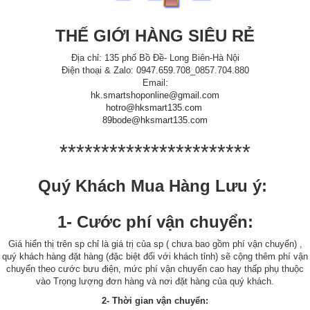
THẾ GIỚI HÀNG SIÊU RẺ
Địa chỉ: 135 phố Bồ Đề- Long Biên-Hà Nội
Điện thoại & Zalo: 0947.659.708_0857.704.880
Email:
hk.smartshoponline@gmail.com
hotro@hksmart135.com
89bode@hksmart135.com
***********************
Quý Khách Mua Hàng Lưu ý:
1- Cước phí vận chuyển:
Giá hiển thị trên sp chỉ là giá trị của sp ( chưa bao gồm phí vận chuyển) ,
quý khách hàng đặt hàng (đặc biệt đối với khách tỉnh) sẽ cộng thêm phí vận
chuyển theo cước bưu điện, mức phí vận chuyển cao hay thấp phụ thuộc
vào Trọng lượng đơn hàng và nơi đặt hàng của quý khách.
2- Thời gian vận chuyển: