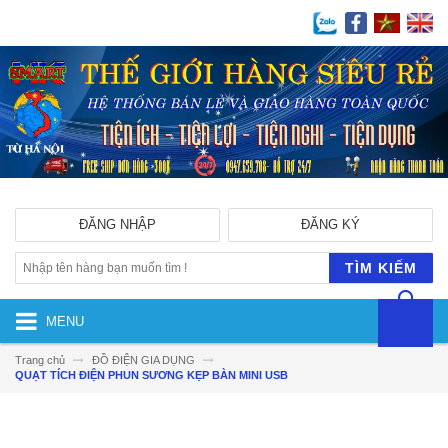
ĐĂNG NHẬP
ĐĂNG KÝ
TÌM KIẾM
MENU
Trang chủ
ĐỒ ĐIỆN GIA DỤNG
QUẠT TÍCH ĐIỆN PHUN SƯƠNG KẸP BÀN MINI USB