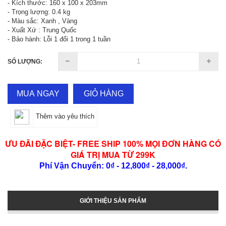
- Kích thước: 160 x 100 x 203mm
- Trọng lượng: 0.4 kg
- Màu sắc: Xanh , Vàng
- Xuất Xứ : Trung Quốc
- Bảo hành: Lỗi 1 đổi 1 trong 1 tuần
SỐ LƯỢNG:
MUA NGAY
GIỎ HÀNG
Thêm vào yêu thích
ƯU ĐÃI ĐẶC BIỆT- FREE SHIP 100% MỌI ĐƠN HÀNG CÓ
GIÁ TRỊ MUA TỪ 299K
Phí Vận Chuyển: 0₫ - 12,800₫ - 28,000₫.
GIỚI THIỆU SẢN PHẨM