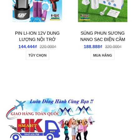
PIN LI-ION 12V DUNG
SÚNG PHUN SƯƠNG
LƯỢNG NỘI TRỞ
NANO SẠC ĐIỆN CẦM
CAO CHO CÁC LOẠI
TAY 800ML KHỬ
144.444₫
188.888₫
220.000₫
320.000₫
MÁY CẦM TAY
KHUẨN-PHUN
TÙY CHỌN
MUA HÀNG
THUỐC-TƯỚI CÂY-
PHUN SƠN..ĐA NĂNG
ĐA TÁC DỤNG