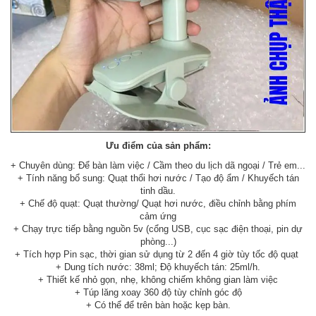
Ưu điểm của sản phẩm:
+ Chuyên dùng: Để bàn làm việc / Cầm theo du lịch dã ngoại / Trẻ em...
+ Tính năng bổ sung: Quạt thổi hơi nước / Tạo độ ẩm / Khuyếch tán
tinh dầu.
+ Chế độ quạt: Quạt thường/ Quạt hơi nước, điều chỉnh bằng phím
cảm ứng
+ Chạy trực tiếp bằng nguồn 5v (cổng USB, cục sạc điện thoại, pin dự
phòng...)
+ Tích hợp Pin sạc, thời gian sử dụng từ 2 đến 4 giờ tùy tốc độ quạt
+ Dung tích nước: 38ml; Độ khuyếch tán: 25ml/h.
+ Thiết kế nhỏ gọn, nhẹ, không chiếm không gian làm việc
+ Túp lăng xoay 360 độ tùy chỉnh góc độ
+ Có thể để trên bàn hoặc kẹp bàn.