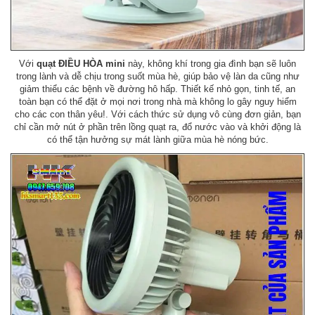
Với
quạt ĐIỀU HÒA mini
này, không khí trong gia đình bạn sẽ luôn
trong lành và dễ chịu trong suốt mùa hè, giúp bảo vệ làn da cũng như
giảm thiểu các bệnh về đường hô hấp. Thiết kế nhỏ gọn, tinh tế, an
toàn bạn có thể đặt ở mọi nơi trong nhà mà không lo gây nguy hiểm
cho các con thân yêu!. Với cách thức sử dụng vô cùng đơn giản, bạn
chỉ cần mở nút ở phần trên lồng quạt ra, đổ nước vào và khởi động là
có thể tận hưởng sự mát lành giữa mùa hè nóng bức.