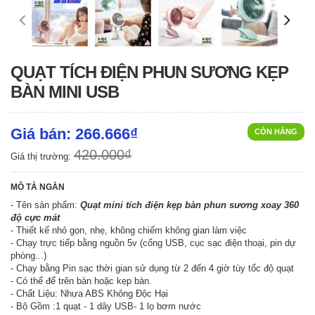
QUẠT TÍCH ĐIỆN PHUN SƯƠNG KẸP
BÀN MINI USB
Giá bán: 266.666₫
CÒN HÀNG
420.000₫
Giá thị trường:
MÔ TẢ NGẮN
- Tên sản phẩm:
Quạt mini tích điện kẹp bàn phun sương xoay 360
độ cực mát
- Thiết kế nhỏ gọn, nhẹ, không chiếm không gian làm việc
- Chạy trực tiếp bằng nguồn 5v (cổng USB, cục sạc điện thoại, pin dự
phòng...)
- Chạy bằng Pin sạc thời gian sử dụng từ 2 đến 4 giờ tùy tốc độ quạt
- Có thể để trên bàn hoặc kẹp bàn.
- Chất Liệu: Nhựa ABS Không Độc Hại
- Bộ Gồm :1 quạt - 1 dây USB- 1 lọ bơm nước