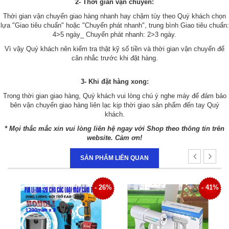
2- Thời gian vận chuyển:
Thời gian vận chuyển giao hàng nhanh hay chậm tùy theo Quý khách chọn
lựa "Giao tiêu chuẩn" hoặc "Chuyển phát nhanh", trung bình Giao tiêu chuẩn:
4>5 ngày_ Chuyển phát nhanh: 2>3 ngày.
Vì vậy Quý khách nên kiểm tra thật kỹ số tiền và thời gian vận chuyển để
cân nhắc trước khi đặt hàng.
3- Khi đặt hàng xong:
Trong thời gian giao hàng, Quý khách vui lòng chú ý nghe máy để đảm bảo
bên vận chuyển giao hàng liên lạc kịp thời giao sản phẩm đến tay Quý
khách.
* Mọi thắc mắc xin vui lòng liên hệ ngay với Shop theo thông tin trên
website. Cảm ơn!
SẢN PHẨM LIÊN QUAN
7%
- 26%
- 41%