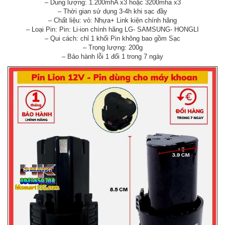
– Dung lượng: 1.200mhA x3 hoặc 3200mha x3
– Thời gian sử dụng 3-4h khi sạc đầy
– Chất liệu: vỏ: Nhựa+ Link kiện chính hãng
– Loại Pin: Pin: Li-ion chính hãng LG- SAMSUNG- HONGLI
– Qui cách: chỉ 1 khối Pin không bao gồm Sạc
– Trọng lượng: 200g
– Bảo hành lỗi 1 đổi 1 trong 7 ngày