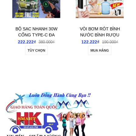
VÒI BƠM RÓT BÌNH
SIÊU RẺ COMBO 10
NƯỚC BÌNH RƯỢU
PHÍCH CẮM ĐIỆN ĐÚC
ĐIỆN TỰ ĐỘNG TÍCH
LIỀN DÂY CẮT THÁO
122.222₫
122.222₫
190.000₫
190.000₫
ĐIỆN SẠC USB
MÁY LÕI 0.5MM DÀI
MUA HÀNG
MUA HÀNG
1.2M