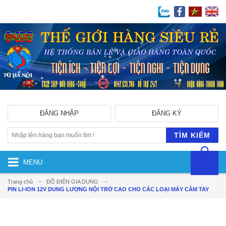
ĐĂNG NHẬP
ĐĂNG KÝ
TÌM KIẾM
MENU
Trang chủ
ĐỒ ĐIỆN GIA DỤNG
PIN LI-ION 12V DUNG LƯỢNG NỘI TRỞ CAO CHO CÁC LOẠI MÁY CẦM TAY