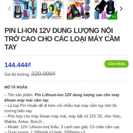
PIN LI-ION 12V DUNG LƯỢNG NỘI
TRỞ CAO CHO CÁC LOẠI MÁY CẦM
TAY
144.444₫
CÒN HÀNG
220.000₫
Giá thị trường:
MÔ TẢ NGẮN
– Tên sản phẩm:
Pin Lithium-Ion 12V dung lượng cao cho máy
khoan máy mài cầm tay.
– Là loại Pin chuẩn để đi kèm với nhiều loại máy cầm tay trên thị
trường hiện nay
– Phù hợp cho máy khoan máy mài, máy bắt vít 12V 3S, như Voto,
Makita, Aotuo, Bosch...
– Model: 12V- Lithium-Ion( Kiểu: 3 cạnh tam giác Có chân cắm sạc
– Dung lượng: 1.200mhA x3 hoặc 3200mha x3