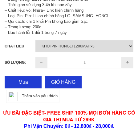
– Thời gian sử dụng 3-4h khi sạc đầy
– Chất liệu: vỏ: Nhựa+ Link kiện chính hãng
– Loại Pin: Pin: Li-ion chính hãng LG- SAMSUNG- HONGLI
– Qui cách: chỉ 1 khối Pin không bao gồm Sạc
– Trọng lượng: 200g
– Bảo hành lỗi 1 đổi 1 trong 7 ngày
CHẤT LIỆU
SỐ LƯỢNG:
Mua
GIỎ HÀNG
Thêm vào yêu thích
ƯU ĐÃI ĐẶC BIỆT- FREE SHIP 100% MỌI ĐƠN HÀNG CÓ
GIÁ TRỊ MUA TỪ 299K
Phí Vận Chuyển: 0₫ - 12,800₫ - 28,000₫.