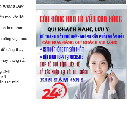
ện Không Dây
ên mọi vật liệu
linh hoạt thao
úp công việc của
p dễ dàng thay
 máy thẳng rất
g :3-4h
3.5N
áp sạc mini