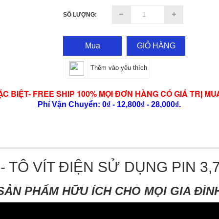
SỐ LƯỢNG:
Mua
GIỎ HÀNG
Thêm vào yêu thích
ẶC BIỆT- FREE SHIP 100% MỌI ĐƠN HÀNG CÓ GIÁ TRỊ MU
Phí Vận Chuyển: 0₫ - 12,800₫ - 28,000₫.
- TÔ VÍT ĐIỆN SỬ DỤNG PIN 3,
SẢN PHẨM HỮU ÍCH CHO MỌI GIA ĐÌN