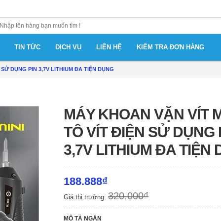
TIN TỨC
DỊCH VỤ
LIÊN HỆ
KIỂM TRA ĐƠN HÀNG
N SỬ DỤNG PIN 3,7V LITHIUM ĐA TIỆN DỤNG
MÁY KHOAN VẶN VÍT M
TÔ VÍT ĐIỆN SỬ DỤNG 
3,7V LITHIUM ĐA TIỆN
188.888₫
320.000₫
Giá thị trường:
MÔ TẢ NGẮN