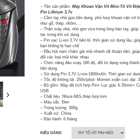
– Tên sản phẩm:
Máy Khoan Vặn Vít Mini-Tô Vít Đi
Pin Lithium 3,7v
– Cầm tay nhỏ gọn,tiện dung, phù hợp khoan vặn vít tr
như gỗ, thép, nhôm,…
– Thân máy nhẹ, nhỏ gọn vừa trong lòng bàn tay, giúp 
tác trong khi sử dụng
– Pin sạc Li-ion 3,7V bền bỉ, thời gian sử dụng lâu,.gi
bạn không bị hạn chế
– Đầu hút nam châm gài mũi nhanh rất thuận tiện, giú
đổi các loại mũi khác nhau
– Chức năng đảo xoay 180 độ, đổi từ dạng súng thành
tiện dụng
– Sử dụng Pin 3,7V Li-ion-1800mAh- Thời gian sử dụn
– Tốc độ không tải :250v/phút- Momen xoắn cực đại :
– Bộ gồm: Máy đã tích hợp Pin+ Lục giác 6.35mm+ C
USB
– Chất liệu :Nhựa ABS,thép hợp kim
– Màu sắc: Đen
– Trọng lượng :300g
– Xuất xứ: China
– Bảo hành: 6 tháng
KIỂU DÁNG