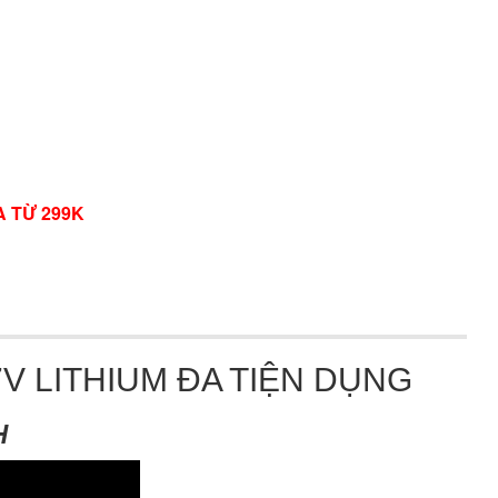
A TỪ 299K
7V LITHIUM ĐA TIỆN DỤNG
H