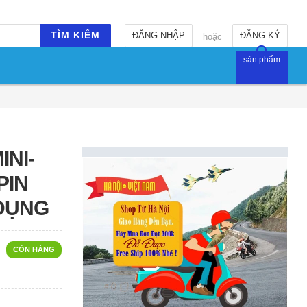
TÌM KIẾM
ĐĂNG NHẬP
ĐĂNG KÝ
hoặc
sản phẩm
INI-
PIN
 DỤNG
CÒN HÀNG