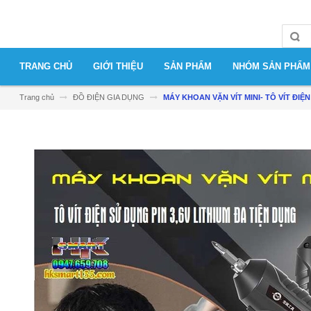
TRANG CHỦ
GIỚI THIỆU
SẢN PHẨM
NHÓM SẢN PHẨM
Trang chủ
ĐỒ ĐIỆN GIA DỤNG
MÁY KHOAN VẶN VÍT MINI- TÔ VÍT ĐIỆ