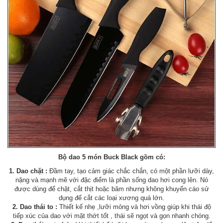
Bộ dao 5 món Buck Black gồm có:
1. Dao chặt :
Đầm tay, tạo cảm giác chắc chắn, có một phần lưỡi dày,
nặng và mạnh mẽ với đặc điểm là phần sống dao hơi cong lên. Nó
được dùng để chặt, cắt thịt hoặc băm nhưng không khuyến cáo sử
dụng để cắt các loại xương quá lớn.
2. Dao thái to :
Thiết kế nhẹ ,lưỡi mỏng và hơi vồng giúp khi thái độ
tiếp xúc của dao với mặt thớt tốt , thái sẽ ngọt và gọn nhanh chóng.