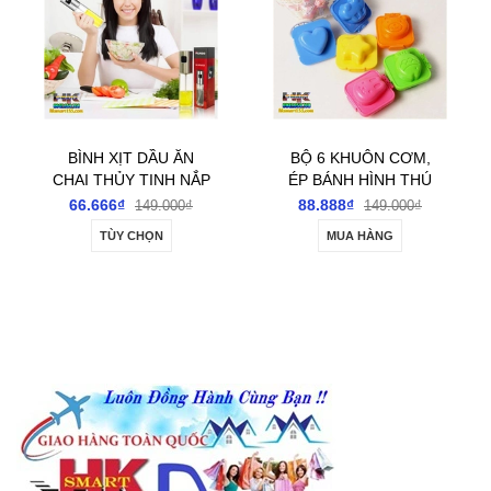
BỘ 6 KHUÔN CƠM,
BỘ CƯA CẦM TAY ĐA
ÉP BÁNH HÌNH THÚ
NĂNG 8 MÓN
88.888₫
166.666₫
149.000₫
260.000₫
MUA HÀNG
MUA HÀNG