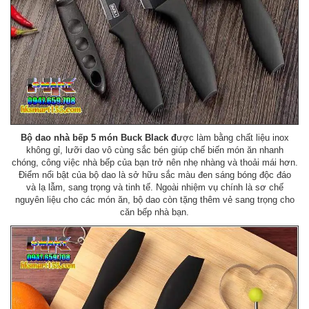
Bộ dao nhà bếp 5 món Buck Black đ
ược làm bằng chất liệu inox
không gỉ, lưỡi dao vô cùng sắc bén giúp chế biến món ăn nhanh
chóng, công việc nhà bếp của bạn trở nên nhẹ nhàng và thoải mái hơn.
Điểm nổi bật của bộ dao là sở hữu sắc màu đen sáng bóng độc đáo
và lạ lẫm, sang trọng và tinh tế. Ngoài nhiệm vụ chính là sơ chế
nguyên liệu cho các món ăn, bộ dao còn tặng thêm vẻ sang trọng cho
căn bếp nhà bạn.