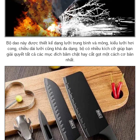
Bộ dao này được thiết kế dạng lưỡi trung bình và mỏng, kiểu lưỡi hơi
cong, chiều dài lưỡi cũng khá đa dạng. bộ có nhiều kích cỡ giúp bạn
giải quyết tất cả các mục đích băm chặt hay cắt gọt một cách cơ bản
nhất.