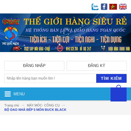
ĐĂNG NHẬP
ĐĂNG KÝ
TÌM KIẾM
MENU
Trang chủ
MÁY MÓC- CÔNG CỤ
BỘ DAO NHÀ BẾP 5 MÓN BUCK BLACK