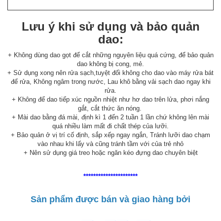
Lưu ý khi sử dụng và bảo quản
dao:
+ Không dùng dao gọt để cắt những nguyên liệu quá cứng, để bảo quản
dao không bị cong, mẻ.
+ Sử dụng xong nên rửa sạch,tuyệt đối không cho dao vào máy rửa bát
để rửa, Không ngâm trong nước, Lau khô bằng vải sạch dao ngay khi
rửa.
+ Không để dao tiếp xúc nguồn nhiệt như hơ dao trên lửa, phơi nắng
gắt, cắt thức ăn nóng.
+ Mài dao bằng đá mài, định kì 1 đến 2 tuần 1 lần chứ không lên mài
quá nhiều làm mất đi chất thép của lưỡi.
+ Bảo quản ở vị trí cố định, sắp xếp ngay ngắn, Tránh lưỡi dao chạm
vào nhau khi lấy và cũng tránh tầm với của trẻ nhỏ
+ Nên sử dụng giá treo hoặc ngăn kéo đựng dao chuyên biệt
**********************
Sản phẩm được bán và giao hàng bởi