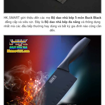
HK,SMART
giới thiệu đến các mẹ
Bộ dao nhà bếp 5 món Buck Black
đẳng cấp và siêu sịn. Đây là
Bộ dao nhà bếp đa năng
và thông dụng
nhất mà các đầu bếp thường hay dùng và bất kỳ gia đình nào cũng cần
đến.