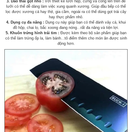
3. Dao thái gọt nhỏ :
Với thiết kế lưỡi hẹp, cứng và cong lên trên để
lưỡi có thể dễ dàng làm việc xung quanh xương. Giúp đầu bếp có thể
lọc được xương cá hay thịt, gia cầm, ngoài ra có thể dùng gọt trái cây
hay thực phẩm nhỏ.
4. Dụng cụ đa năng :
Dụng cụ này giúp bạn có thể đánh vảy cá, khui
đồ hộp, chai lọ, bắc xoong đang nóng...rất đa năng và tiện lợi.
5. Khuôn trứng hình trái tim :
Được kèm theo bộ sản phẩm giúp bạn
có thể làm trứng ốp la, làm bánh...tô điểm thêm cho món ăn được sinh
động hơn.