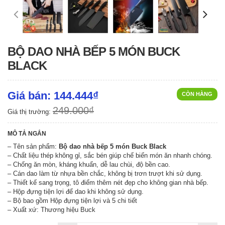
BỘ DAO NHÀ BẾP 5 MÓN BUCK
BLACK
Giá bán: 144.444₫
CÒN HÀNG
249.000₫
Giá thị trường:
MÔ TẢ NGẮN
– Tên sản phẩm:
Bộ dao nhà bếp 5 món Buck Black
– Chất liệu thép không gỉ, sắc bén giúp chế biến món ăn nhanh chóng.
– Chống ăn mòn, kháng khuẩn, dễ lau chùi, độ bền cao.
– Cán dao làm từ nhựa bền chắc, không bị trơn trượt khi sử dụng.
– Thiết kế sang trọng, tô điểm thêm nét đẹp cho không gian nhà bếp.
– Hộp đựng tiện lợi để dao khi không sử dụng.
– Bộ bao gồm Hộp đựng tiện lợi và 5 chi tiết
– Xuất xứ: Thương hiệu Buck