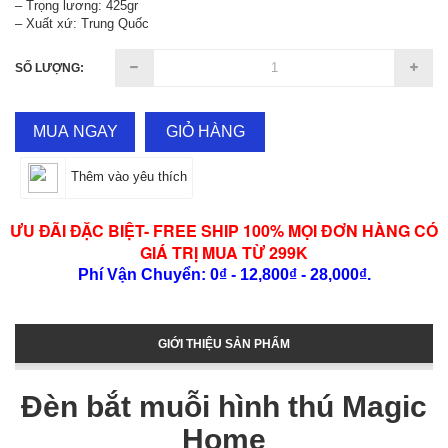
– Trọng lương: 425gr
– Xuất xứ: Trung Quốc
SỐ LƯỢNG:
MUA NGAY
GIỎ HÀNG
Thêm vào yêu thích
ƯU ĐÃI ĐẶC BIỆT- FREE SHIP 100% MỌI ĐƠN HÀNG CÓ
GIÁ TRỊ MUA TỪ 299K
Phí Vận Chuyển: 0₫ - 12,800₫ - 28,000₫.
GIỚI THIỆU SẢN PHẨM
Đèn bắt muỗi hình thú Magic
Home