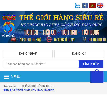
ĐĂNG NHẬP
ĐĂNG KÝ
TÌM KIẾM
MENU
Trang chủ
CHĂM SÓC SỨC KHỎE
ĐÈN BẮT MUỖI HÌNH THÚ NGỘ NGHĨNH