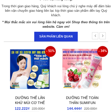
Trong thời gian giao hàng, Quý khách vui lòng chú ý nghe máy để đảm bảo
bên vận chuyển giao hàng liên lạc kịp thời giao sản phẩm đến tay Quý
khách.
* Mọi thắc mắc xin vui lòng liên hệ ngay với Shop theo thông tin trên
website. Cảm ơn!
SẢN PHẨM LIÊN QUAN
4%
- 51%
- 34%
DƯỠNG THỂ LĂN
DƯỠNG THỂ TOÀN
KHỬ MÙI CƠ THỂ
THÂN SUMIFUN
SUMIFUN BODY
INTIMATE
122.222₫
144.444₫
220.000₫
220.000₫