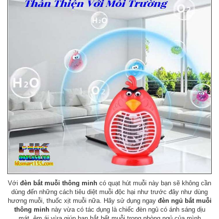
Với
đèn bắt muỗi thông minh
có quạt hút muỗi này bạn sẽ không cần
dùng đến những cách tiêu diệt muỗi độc hại như trước đây như dùng
hương muỗi, thuốc xịt muỗi nữa. Hãy sử dụng ngay
đèn ngủ bắt muỗi
thông minh
này vừa có tác dụng là chiếc đèn ngủ có ánh sáng dịu
mát, êm ái vừa giúp bạn bắt hết muỗi trong phòng ngủ của mình