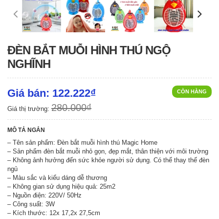
ĐÈN BẮT MUỖI HÌNH THÚ NGỘ
NGHĨNH
Giá bán: 122.222₫
CÒN HÀNG
280.000₫
Giá thị trường:
MÔ TẢ NGẮN
– Tên sản phẩm: Đèn bắt muỗi hình thú Magic Home
– Sản phẩm đèn bắt muỗi nhỏ gọn, đẹp mắt, thân thiện với môi trường
– Không ảnh hưởng đến sức khỏe người sử dụng. Có thể thay thế đèn
ngủ
– Màu sắc và kiểu dáng dễ thương
– Không gian sử dụng hiệu quả: 25m2
– Nguồn điện: 220V/ 50Hz
– Công suất: 3W
– Kích thước: 12x 17,2x 27,5cm