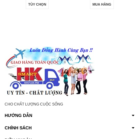
ODOUR REMOVER
REVITALIZING BALM
TÙY CHỌN
MUA HÀNG
ROLL-ON 60ML-
20GR- DƯỠNG ẨM,
ĐÁNH BAY GIẢM TIẾT
LÀM SÁNG DA VÙNG
MÙI HÔI NÁCH, HÔI
KÍN VÀ GIẢM KHÔ
CHÂN, SE KHÔ HẾT
NGỨA
THÂM CHO NAM NỮ
CHO CHẤT LƯỢNG CUỘC SỐNG
HƯỚNG DẪN
CHÍNH SÁCH