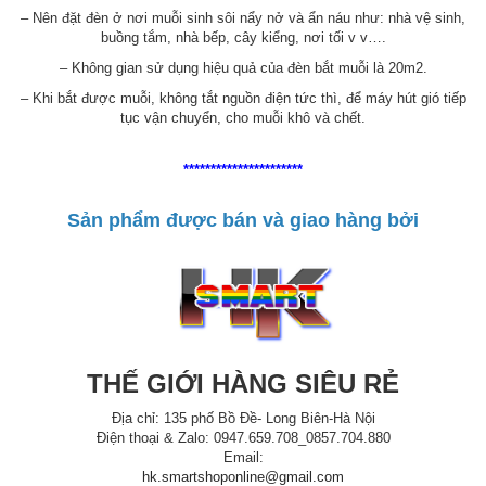
– Nên đặt đèn ở nơi muỗi sinh sôi nẩy nở và ẩn náu như: nhà vệ sinh,
buồng tắm, nhà bếp, cây kiểng, nơi tối v v….
– Không gian sử dụng hiệu quả của đèn bắt muỗi là 20m2.
– Khi bắt được muỗi, không tắt nguồn điện tức thì, để máy hút gió tiếp
tục vận chuyển, cho muỗi khô và chết.
**********************
Sản phẩm được bán và giao hàng bởi
THẾ GIỚI HÀNG SIÊU RẺ
Địa chỉ: 135 phố Bồ Đề- Long Biên-Hà Nội
Điện thoại & Zalo: 0947.659.708_0857.704.880
Email:
hk.smartshoponline@gmail.com