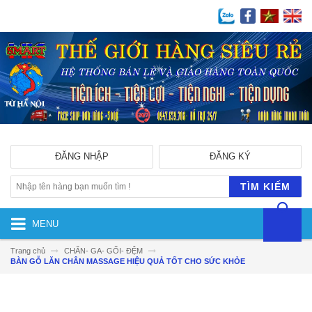
ĐĂNG NHẬP
ĐĂNG KÝ
TÌM KIẾM
MENU
Trang chủ
CHĂN- GA- GỐI- ĐỆM
BÀN GỖ LĂN CHÂN MASSAGE HIỆU QUẢ TỐT CHO SỨC KHỎE