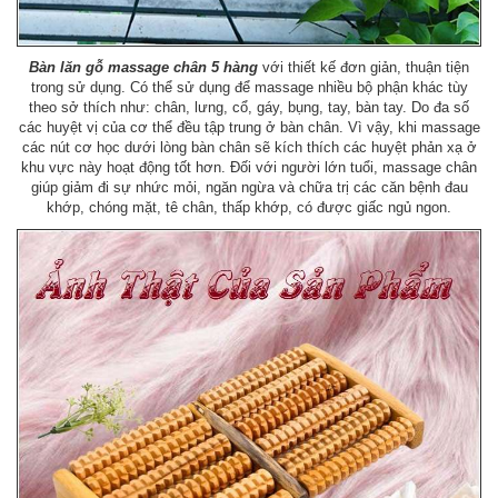
Bàn lăn gỗ massage chân 5 hàng
với thiết kế đơn giản, thuận tiện
trong sử dụng. Có thể sử dụng để massage nhiều bộ phận khác tùy
theo sở thích như: chân, lưng, cổ, gáy, bụng, tay, bàn tay. Do đa số
các huyệt vị của cơ thể đều tập trung ở bàn chân. Vì vậy, khi massage
các nút cơ học dưới lòng bàn chân sẽ kích thích các huyệt phản xạ ở
khu vực này hoạt động tốt hơn. Đối với người lớn tuổi, massage chân
giúp giảm đi sự nhức mỏi, ngăn ngừa và chữa trị các căn bệnh đau
khớp, chóng mặt, tê chân, thấp khớp, có được giấc ngủ ngon.