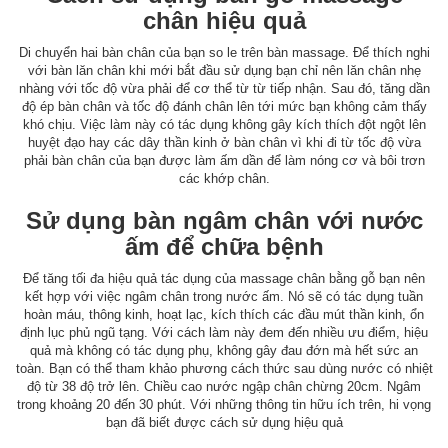
chân hiệu quả
Di chuyển hai bàn chân của bạn so le trên bàn massage. Để thích nghi
với bàn lăn chân khi mới bắt đầu sử dụng bạn chỉ nên lăn chân nhẹ
nhàng với tốc độ vừa phải để cơ thể từ từ tiếp nhận. Sau đó, tăng dần
độ ép bàn chân và tốc độ đánh chân lên tới mức bạn không cảm thấy
khó chịu. Việc làm này có tác dụng không gây kích thích đột ngột lên
huyệt đạo hay các dây thần kinh ở bàn chân vì khi đi từ tốc độ vừa
phải bàn chân của bạn được làm ấm dần để làm nóng cơ và bôi trơn
các khớp chân.
Sử dụng bàn ngâm chân với nước
ấm để chữa bệnh
Để tăng tối đa hiệu quả tác dụng của massage chân bằng gỗ bạn nên
kết hợp với việc ngâm chân trong nước ấm. Nó sẽ có tác dụng tuần
hoàn máu, thông kinh, hoạt lạc, kích thích các đầu mút thần kinh, ổn
định lục phủ ngũ tạng. Với cách làm này đem đến nhiều ưu điểm, hiệu
quả mà không có tác dụng phụ, không gây đau đớn mà hết sức an
toàn. Bạn có thể tham khảo phương cách thức sau dùng nước có nhiệt
độ từ 38 độ trở lên. Chiều cao nước ngập chân chừng 20cm. Ngâm
trong khoảng 20 đến 30 phút. Với những thông tin hữu ích trên, hi vọng
bạn đã biết được cách sử dụng hiệu quả