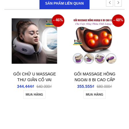
SẢN PHẨM LIÊN QUAN
6%
- 46%
- 48%
GỐI CHỮ U MASSAGE
GỐI MASSAGE HỒNG
THƯ GIÃN CỔ VAI
NGOẠI 8 BI CAO CẤP
GÁY
LOẠI 1
344.444₫
355.555₫
640.000₫
680.000₫
MUA HÀNG
MUA HÀNG