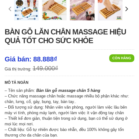
BÀN GỖ LĂN CHÂN MASSAGE HIỆU
QUẢ TỐT CHO SỨC KHỎE
Giá bán: 88.888₫
CÒN HÀNG
149.000₫
Giá thị trường:
MÔ TẢ NGẮN
– Tên sản phẩm:
Bàn lăn gỗ massage chân 5 hàng
– Chức năng massage chân hoặc massage nhiều bộ phận khác như:
chân, lưng, cổ, gáy, bụng, tay, bàn tay..
– Đối tượng sử dụng: Nhân viên văn phòng, người làm việc lâu bên
máy vi tính, phòng máy lạnh, người làm việc ít vận động tay chân
– Thiết kế đơn giản, thuận tiện trong sử dụng, bạn có thể sử dụng ở
mọi lúc mọi nơi.
– Chất liệu: Gỗ tự nhiên được bào nhẵn, đều 100% không gây tổn
thương cho da chân của bạn.