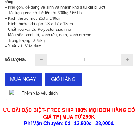
nắng
– Nhỏ gọn, dễ dàng vệ sinh và nhanh khô sau khi bị ướt.
– Tải trọng cao có thể lên tới 300kg / 661lb
– Kích thước mở: 260 x 140cm
– Kích thước khi gấp: 23 x 17 x 13cm
– Chất liệu vải Dù Polyester siêu nhẹ
– Màu sắc: xanh lá, xanh rêu, cam, xanh dương
– Trọng lượng: 0.75kg
– Xuất xứ: Việt Nam
SỐ LƯỢNG:
MUA NGAY
GIỎ HÀNG
Thêm vào yêu thích
ƯU ĐÃI ĐẶC BIỆT- FREE SHIP 100% MỌI ĐƠN HÀNG CÓ
GIÁ TRỊ MUA TỪ 299K
Phí Vận Chuyển: 0₫ - 12,800₫ - 28,000₫.