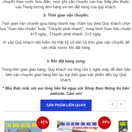
chuyển theo cước bưu điện, mức phí vận chuyển cao hay thấp phụ thuộc
vào Trọng lượng đơn hàng và nơi đặt hàng của quý khách.
2- Thời gian vận chuyển:
Thời gian vận chuyển giao hàng nhanh hay chậm tùy theo Quý khách chọn
lựa "Giao tiêu chuẩn" hoặc "Chuyển phát nhanh", trung bình Giao tiêu chuẩn:
4>5 ngày_ Chuyển phát nhanh: 2>3 ngày.
Vì vậy Quý khách nên kiểm tra thật kỹ số tiền và thời gian vận chuyển để
cân nhắc trước khi đặt hàng.
3- Khi đặt hàng xong:
Trong thời gian giao hàng, Quý khách vui lòng chú ý nghe máy để đảm bảo
bên vận chuyển giao hàng liên lạc kịp thời giao sản phẩm đến tay Quý
khách.
* Mọi thắc mắc xin vui lòng liên hệ ngay với Shop theo thông tin trên
website. Cảm ơn!
SẢN PHẨM LIÊN QUAN
1%
- 44%
- 42%