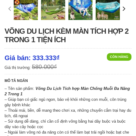
VÕNG DU LỊCH KÈM MÀN TÍCH HỢP 2
TRONG 1 TIỆN ÍCH
Giá bán: 333.333₫
CÒN HÀNG
580.000₫
Giá thị trường:
MÔ TẢ NGẮN
– Tên sản phẩm:
Võng Du Lịch Tích hợp Màn Chống Muỗi Đa Năng
2 Trong 1
– Giúp bạn có giấc ngủ ngon, bảo vệ khỏi những con muỗi, côn trùng
gây bệnh khác
– Thoải mái, bền, dễ mang theo chơi xa, những chuyến cắm trại hay du
lịch, dã ngoại
– Sử dụng dễ dàng, chỉ cần cố định võng bằng hai dây buộc và buộc
dây vào cây hoặc cọc
– Ngoài làm võng nó đa năng còn có thể làm bạt trải ngồi hoặc bạt che