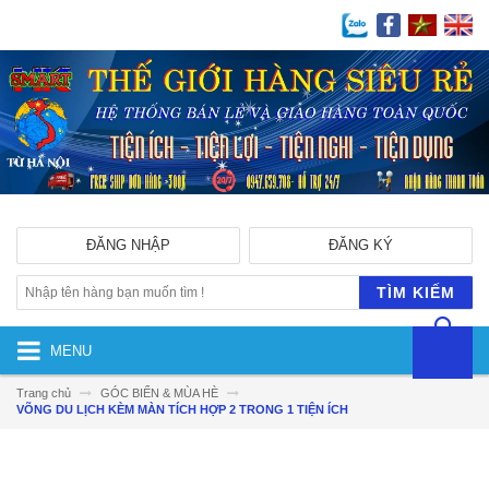
ĐĂNG NHẬP
ĐĂNG KÝ
TÌM KIẾM
MENU
Trang chủ
GÓC BIỂN & MÙA HÈ
VÕNG DU LỊCH KÈM MÀN TÍCH HỢP 2 TRONG 1 TIỆN ÍCH