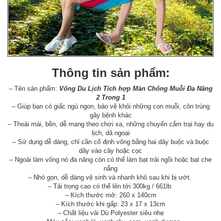
Thông tin sản phẩm:
– Tên sản phẩm:
Võng Du Lịch Tích hợp Màn Chống Muỗi Đa Năng
2 Trong 1
– Giúp bạn có giấc ngủ ngon, bảo vệ khỏi những con muỗi, côn trùng
gây bệnh khác
– Thoải mái, bền, dễ mang theo chơi xa, những chuyến cắm trại hay du
lịch, dã ngoại
– Sử dụng dễ dàng, chỉ cần cố định võng bằng hai dây buộc và buộc
dây vào cây hoặc cọc
– Ngoài làm võng nó đa năng còn có thể làm bạt trải ngồi hoặc bạt che
nắng
– Nhỏ gọn, dễ dàng vệ sinh và nhanh khô sau khi bị ướt.
– Tải trọng cao có thể lên tới 300kg / 661lb
– Kích thước mở: 260 x 140cm
– Kích thước khi gấp: 23 x 17 x 13cm
– Chất liệu vải Dù Polyester siêu nhẹ