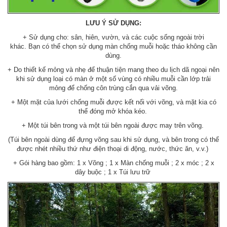
LƯU Ý SỬ DỤNG:
+ Sử dụng cho: sân, hiên, vườn, và các cuộc sống ngoài trời
khác. Bạn có thể chọn sử dụng màn chống muỗi hoặc tháo không cần
dùng.
+ Do thiết kế mỏng và nhẹ để thuận tiện mang theo du lịch dã ngoại nên
khi sử dụng loại có màn ở một số vùng có nhiều muỗi cần lớp trải
mỏng để chống côn trùng cắn qua vải võng.
+ Một mặt của lưới chống muỗi được kết nối với võng, và mặt kia có
thể đóng mở khóa kéo.
+ Một túi bên trong và một túi bên ngoài được may trên võng.
(Túi bên ngoài dùng để đựng võng sau khi sử dụng, và bên trong có thể
được nhét nhiều thứ như điện thoại di động, nước, thức ăn, v.v.)
+ Gói hàng bao gồm: 1 x Võng ; 1 x Màn chống muỗi ; 2 x móc ; 2 x
dây buộc ; 1 x Túi lưu trữ