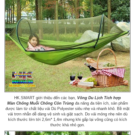
HK.SMART giới thiệu đến các bạn,
Võng Du Lịch Tích hợp
Màn Chống Muỗi Chống Côn Trùng
đa năng đa tiện ích, sản phẩm
được làm từ chất liệu vải Dù Polyester siêu nhẹ và nhanh khô. Bề mặt
vải trơn nhẵn dễ dàng vệ sinh và giặt sạch. Do vải mỏng nhẹ nên dù
kích thước lớn tới 2,6m* 1,4m nhưng khi gấp lại võng cũng có kích
thước khá nhỏ gọn.