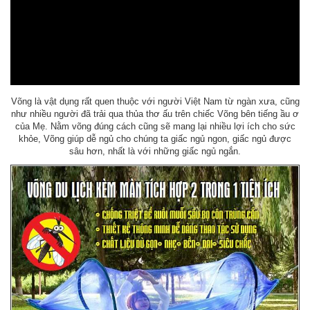
Võng là vật dụng rất quen thuộc với người Việt Nam từ ngàn xưa, cũng
như nhiều người đã trải qua thủa thơ ấu trên chiếc Võng bên tiếng ầu ơ
của Mẹ. Nằm võng đúng cách cũng sẽ mang lại nhiều lợi ích cho sức
khỏe, Võng giúp dễ ngủ cho chúng ta giấc ngủ ngon, giấc ngủ được
sâu hơn, nhất là với những giấc ngủ ngắn.