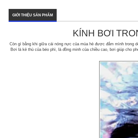
GIỚI THIỆU SẢN PHẨM
KÍNH BƠI TRO
Còn gì bằng khi giữa cái nóng nực của mùa hè được đắm mình trong dò
Bơi là kẻ thù của béo phì, là đồng minh của chiều cao, bơi giúp cho p