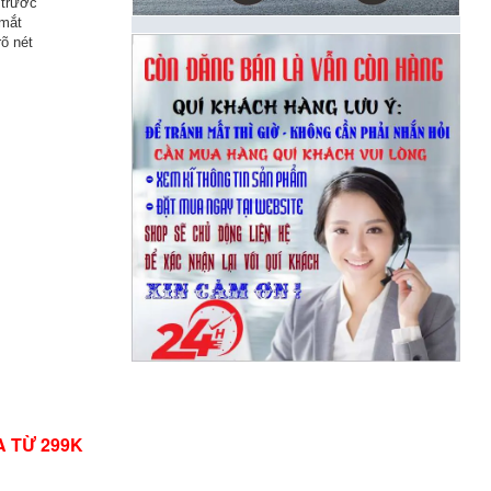
 trước
 mắt
rõ nét
A TỪ 299K