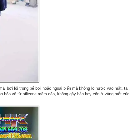
mái bơi lội trong bể bơi hoặc ngoài biển mà không lo nước vào mắt, tai.
ành bảo vệ từ silicone mềm dẻo, không gây hằn hay cấn ở vùng mắt của