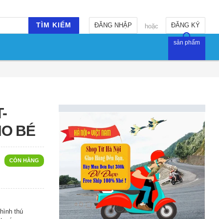
TÌM KIẾM
ĐĂNG NHẬP
ĐĂNG KÝ
hoặc
sản phẩm
-
HO BÉ
CÒN HÀNG
hình thú