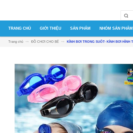
TRANG CHỦ
GIỚI THIỆU
SẢN PHẨM
NHÓM SẢN PHẨM
Trang chủ
ĐỒ CHƠI CHO BÉ
KÍNH BƠI TRONG SUỐT- KÍNH BƠI HÌNH 