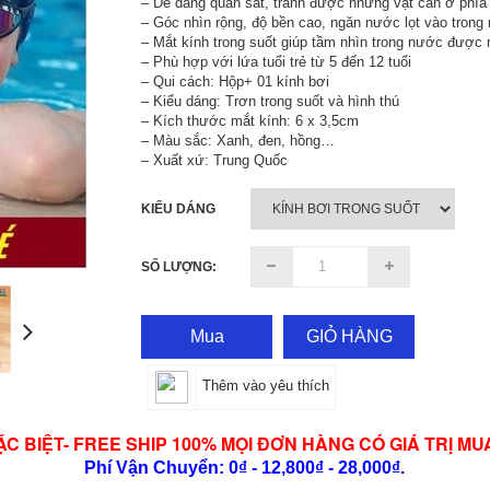
– Dễ dàng quan sát, tránh được những vật cản ở phía
– Góc nhìn rộng, độ bền cao, ngăn nước lọt vào trong
– Mắt kính trong suốt giúp tầm nhìn trong nước được 
– Phù hợp với lứa tuổi trẻ từ 5 đến 12 tuổi
– Qui cách: Hộp+ 01 kính bơi
– Kiểu dáng: Trơn trong suốt và hình thú
– Kích thước mắt kính: 6 x 3,5cm
– Màu sắc: Xanh, đen, hồng…
– Xuất xứ: Trung Quốc
KIỂU DÁNG
SỐ LƯỢNG:
Mua
GIỎ HÀNG
Thêm vào yêu thích
ẶC BIỆT- FREE SHIP 100% MỌI ĐƠN HÀNG CÓ GIÁ TRỊ MU
Phí Vận Chuyển: 0₫ - 12,800₫ - 28,000₫.