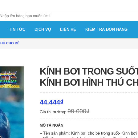
TIN TỨC
DỊCH VỤ
LIÊN HỆ
KIỂM TRA ĐƠN HÀNG
THÚ CHO BÉ
KÍNH BƠI TRONG SUỐT
KÍNH BƠI HÌNH THÚ C
44.444₫
99.000₫
Giá thị trường:
MÔ TẢ NGẮN
– Tên sản phẩm: Kính bơi cho bé trong suốt- Kính bơi 