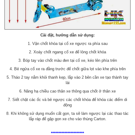
Cài đặt, hướng dẫn sử dụng:
1. Vặn chốt khóa tại cổ xe ngược ra phía sau
2. Xoáy chốt ngang cổ xe để lỏng chốt khóa
3. Bóp tay vào chốt màu đen tại cổ xe, kéo lên phía trên
4. Bẻ ngửa cổ xe ra đằng trước để chốt giữa lọt vào khe phía trên
5. Tháo 2 tay nắm khỏi thanh kẹp, lắp vào 2 bên cần xe tạo thành tay
lái
6. Nâng hạ chiều cao thân xe thông qua chốt ở thân xe
7. Siết chặt các ốc và bẻ ngược các chốt khóa để khóa các điểm di
động
8. Khi không sử dụng muốn cất gọn, ta sẽ làm ngược lại các thao tác
lắp ráp để gập gọn xe cho vào thùng Carton.
**********************