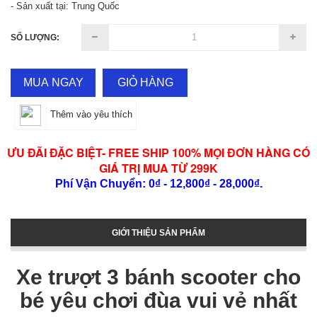
- Sản xuất tại: Trung Quốc
SỐ LƯỢNG:
MUA NGAY
GIỎ HÀNG
Thêm vào yêu thích
ƯU ĐÃI ĐẶC BIỆT- FREE SHIP 100% MỌI ĐƠN HÀNG CÓ
GIÁ TRỊ MUA TỪ 299K
Phí Vận Chuyển: 0₫ - 12,800₫ - 28,000₫.
GIỚI THIỆU SẢN PHẨM
Xe trượt 3 bánh scooter cho
bé yêu chơi đùa vui vẻ nhất