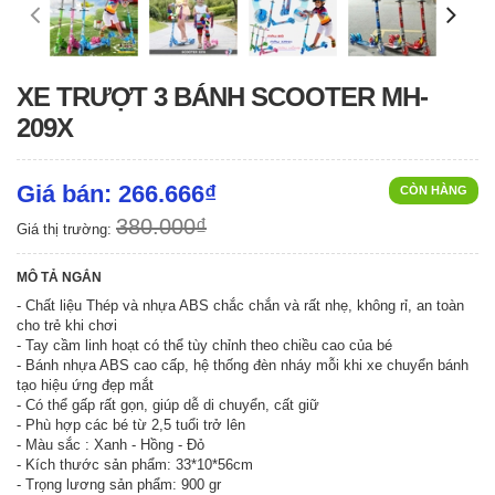
XE TRƯỢT 3 BÁNH SCOOTER MH-
209X
Giá bán: 266.666₫
CÒN HÀNG
380.000₫
Giá thị trường:
MÔ TẢ NGẮN
- Chất liệu Thép và nhựa ABS chắc chắn và rất nhẹ, không rỉ, an toàn
cho trẻ khi chơi
- Tay cầm linh hoạt có thể tùy chỉnh theo chiều cao của bé
- Bánh nhựa ABS cao cấp, hệ thống đèn nháy mỗi khi xe chuyển bánh
tạo hiệu ứng đẹp mắt
- Có thể gấp rất gọn, giúp dễ di chuyển, cất giữ
- Phù hợp các bé từ 2,5 tuổi trở lên
- Màu sắc : Xanh - Hồng - Đỏ
- Kích thước sản phẩm: 33*10*56cm
- Trọng lương sản phẩm: 900 gr