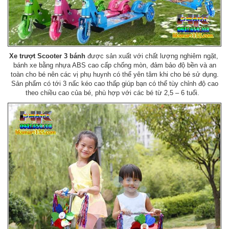
Xe trượt Scooter 3 bánh
được sản xuất với chất lượng nghiêm ngặt,
bánh xe bằng nhựa ABS cao cấp chống mòn, đảm bảo độ bền và an
toàn cho bé nên các vị phụ huynh có thể yên tâm khi cho bé sử dụng.
Sản phẩm có tới 3 nấc kéo cao thấp giúp bạn có thể tùy chỉnh độ cao
theo chiều cao của bé, phù hợp với các bé từ 2,5 – 6 tuổi.