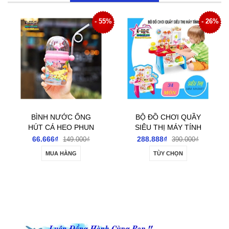
2%
- 55%
- 26%
BÌNH NƯỚC ỐNG
BỘ ĐỒ CHƠI QUẦY
HÚT CÁ HEO PHUN
SIÊU THỊ MÁY TÍNH
NƯỚC
TIỀN KÈM XE ĐẨY
66.666₫
288.888₫
149.000₫
390.000₫
MUA HÀNG
TÙY CHỌN