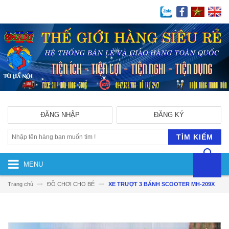
ĐĂNG NHẬP
ĐĂNG KÝ
TÌM KIẾM
MENU
Trang chủ
ĐỒ CHƠI CHO BÉ
XE TRƯỢT 3 BÁNH SCOOTER MH-209X