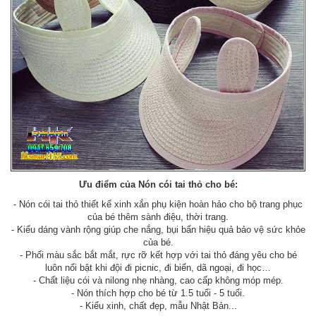
Ưu điểm của Nón cói tai thỏ cho bé:
- Nón cói tai thỏ thiết kế xinh xắn phụ kiện hoàn hảo cho bộ trang phục
của bé thêm sành điệu, thời trang.
- Kiểu dáng vành rộng giúp che nắng, bụi bẩn hiệu quả bảo vệ sức khỏe
của bé.
- Phối màu sắc bắt mắt, rực rỡ kết hợp với tai thỏ đáng yêu cho bé
luôn nổi bật khi đội đi picnic, đi biển, dã ngoại, đi học…
- Chất liệu cói và nilong nhẹ nhàng, cao cấp không móp mép.
- Nón thích hợp cho bé từ 1.5 tuổi - 5 tuổi.
- Kiểu xinh, chất đẹp, mẫu Nhật Bản...