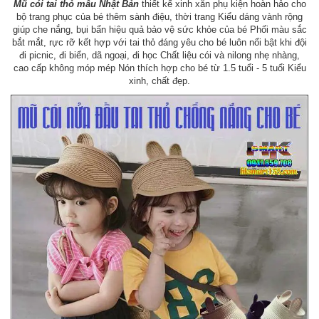
Mũ cói tai thỏ mẫu Nhật Bản
thiết kế xinh xắn phụ kiện hoàn hảo cho
bộ trang phục của bé thêm sành điệu, thời trang Kiểu dáng vành rộng
giúp che nắng, bụi bẩn hiệu quả bảo vệ sức khỏe của bé Phối màu sắc
bắt mắt, rực rỡ kết hợp với tai thỏ đáng yêu cho bé luôn nổi bật khi đội
đi picnic, đi biển, dã ngoại, đi học Chất liệu cói và nilong nhẹ nhàng,
cao cấp không móp mép Nón thích hợp cho bé từ 1.5 tuổi - 5 tuổi Kiểu
xinh, chất đẹp.