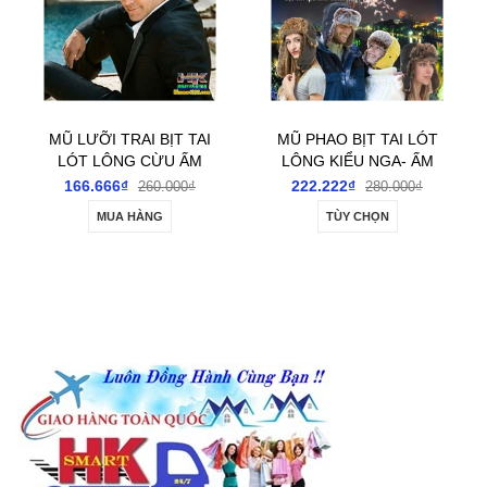
MŨ LƯỠI TRAI BỊT TAI
MŨ PHAO BỊT TAI LÓT
LÓT LÔNG CỪU ẤM
LÔNG KIỂU NGA- ẤM
ÁP PHONG CÁCH
ÁP; SÀNH ĐIỆU; THỜI
166.666₫
222.222₫
260.000₫
280.000₫
CHÂU ÂU
TRANG
MUA HÀNG
TÙY CHỌN