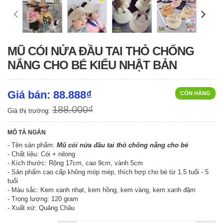
MŨ CÓI NỬA ĐẦU TAI THỎ CHỐNG
NẮNG CHO BÉ KIỂU NHẬT BẢN
Giá bán: 88.888₫
CÒN HÀNG
188.000₫
Giá thị trường:
MÔ TẢ NGẮN
- Tên sản phẩm:
Mũ cói nửa đầu tai thỏ chống nắng cho bé
- Chất liệu: Cói + nilong
- Kích thước: Rộng 17cm, cao 9cm, vành 5cm
- Sản phẩm cao cấp không móp mép, thích hợp cho bé từ 1.5 tuổi - 5
tuổi
- Màu sắc: Kem xanh nhạt, kem hồng, kem vàng, kem xanh đậm
- Trọng lượng: 120 gram
- Xuất xứ: Quảng Châu