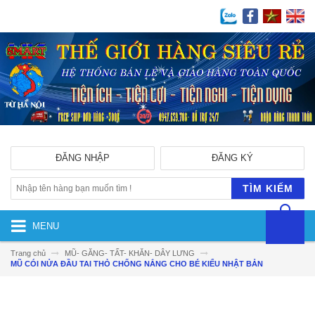
ĐĂNG NHẬP
ĐĂNG KÝ
TÌM KIẾM
MENU
Trang chủ
MŨ- GĂNG- TẤT- KHĂN- DÂY LƯNG
MŨ CÓI NỬA ĐẦU TAI THỎ CHỐNG NẮNG CHO BÉ KIỂU NHẬT BẢN