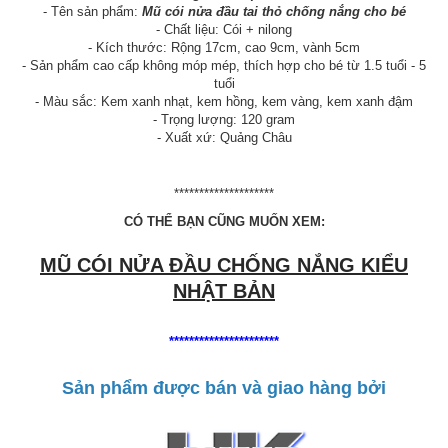
- Tên sản phẩm:
Mũ cói nửa đầu tai thỏ chống nắng cho bé
- Chất liệu: Cói + nilong
- Kích thước: Rộng 17cm, cao 9cm, vành 5cm
- Sản phẩm cao cấp không móp mép, thích hợp cho bé từ 1.5 tuổi - 5
tuổi
- Màu sắc: Kem xanh nhạt, kem hồng, kem vàng, kem xanh đậm
- Trọng lượng: 120 gram
- Xuất xứ: Quảng Châu
********************
CÓ THỂ BẠN CŨNG MUỐN XEM:
MŨ CÓI NỬA ĐẦU CHỐNG NẮNG KIỂU
NHẬT BẢN
**********************
Sản phẩm được bán và giao hàng bởi