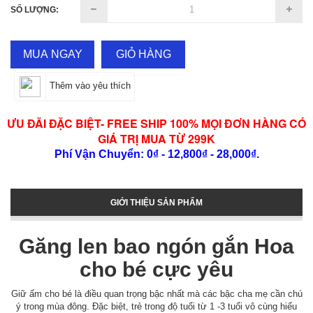
SỐ LƯỢNG:
MUA NGAY
GIỎ HÀNG
Thêm vào yêu thích
ƯU ĐÃI ĐẶC BIỆT- FREE SHIP 100% MỌI ĐƠN HÀNG CÓ
GIÁ TRỊ MUA TỪ 299K
Phí Vận Chuyển: 0₫ - 12,800₫ - 28,000₫.
GIỚI THIỆU SẢN PHẨM
Găng len bao ngón gắn Hoa
cho bé cực yêu
Giữ ấm cho bé là điều quan trọng bậc nhất mà các bậc cha mẹ cần chú
ý trong mùa đông. Đặc biệt, trẻ trong độ tuổi từ 1 -3 tuổi vô cùng hiếu