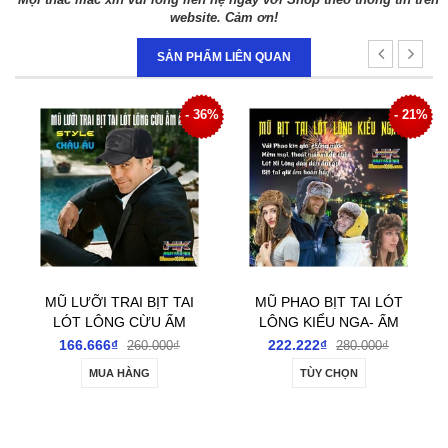
website. Cảm ơn!
SẢN PHẨM LIÊN QUAN
6%
- 21%
- 41%
MŨ PHAO BỊT TAI LÓT
MŨ TAI BÈO TÌNH
LÔNG KIỂU NGA- ẤM
NGUYỆN- MŨ ARMY
ÁP; SÀNH ĐIỆU; THỜI
XANH
222.222₫
44.444₫
280.000₫
75.000₫
TRANG
TÙY CHỌN
MUA HÀNG