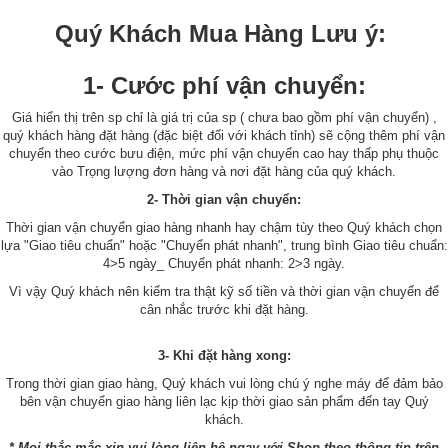
Quý Khách Mua Hàng Lưu ý:
1- Cước phí vận chuyển:
Giá hiển thị trên sp chỉ là giá trị của sp ( chưa bao gồm phí vận chuyển) ,
quý khách hàng đặt hàng (đặc biệt đối với khách tỉnh) sẽ cộng thêm phí vận
chuyển theo cước bưu điện, mức phí vận chuyển cao hay thấp phụ thuộc
vào Trọng lượng đơn hàng và nơi đặt hàng của quý khách.
2- Thời gian vận chuyển:
Thời gian vận chuyển giao hàng nhanh hay chậm tùy theo Quý khách chọn
lựa "Giao tiêu chuẩn" hoặc "Chuyển phát nhanh", trung bình Giao tiêu chuẩn:
4>5 ngày_ Chuyển phát nhanh: 2>3 ngày.
Vì vậy Quý khách nên kiểm tra thật kỹ số tiền và thời gian vận chuyển để
cân nhắc trước khi đặt hàng.
3- Khi đặt hàng xong:
Trong thời gian giao hàng, Quý khách vui lòng chú ý nghe máy để đảm bảo
bên vận chuyển giao hàng liên lạc kịp thời giao sản phẩm đến tay Quý
khách.
* Mọi thắc mắc xin vui lòng liên hệ ngay với Shop theo thông tin trên