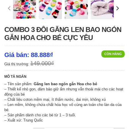
COMBO 3 ĐÔI GĂNG LEN BAO NGÓN
GẮN HOA CHO BÉ CỰC YÊU
Giá bán: 88.888₫
CÒN HÀNG
149.000₫
Giá thị trường:
MÔ TẢ NGẮN
– Tên sản phẩm:
Găng len bao ngón gắn Hoa cho bé
– Thiết kế nhỏ gọn, đảm bảo giữ ấm nhưng vẫn thoải mái cho các hoạt
động của bé
– Chất liệu coton mềm mại, ít thấm nước, dai mịn, không xù
– Len mềm, không chứa chất hóa học vô cùng an toàn cho làn da của
bé.
– Sản phẩm dành cho các bé từ 1 – 3 tuổi.
– Xuất xứ: Trung Quốc