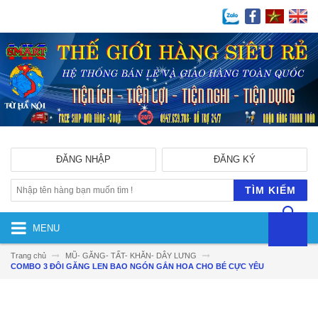
ĐĂNG NHẬP
ĐĂNG KÝ
TÌM KIẾM
MENU
Trang chủ
MŨ- GĂNG- TẤT- KHĂN- DÂY LƯNG
COMBO 3 ĐÔI GĂNG LEN BAO NGÓN GẮN HOA CHO BÉ CỰC YÊU