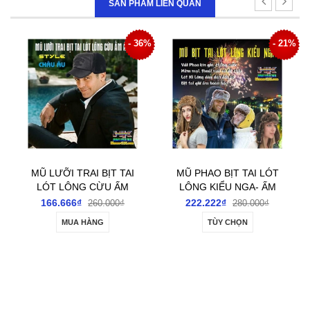
SẢN PHẨM LIÊN QUAN
1%
- 36%
- 21%
MŨ LƯỠI TRAI BỊT TAI
MŨ PHAO BỊT TAI LÓT
LÓT LÔNG CỪU ẤM
LÔNG KIỂU NGA- ẤM
ÁP PHONG CÁCH
ÁP; SÀNH ĐIỆU; THỜI
166.666₫
222.222₫
260.000₫
280.000₫
CHÂU ÂU
TRANG
MUA HÀNG
TÙY CHỌN