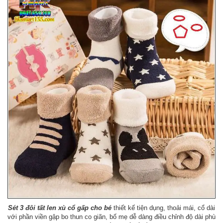
Sét 3 đôi tất len xù cổ gấp cho bé
thiết kế tiện dụng, thoải mái, cổ dài
với phần viền gập bo thun co giãn, bố mẹ dễ dàng điều chỉnh độ dài phù