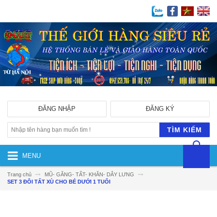
ĐĂNG NHẬP
ĐĂNG KÝ
TÌM KIẾM
MENU
Trang chủ
MŨ- GĂNG- TẤT- KHĂN- DÂY LƯNG
SET 3 ĐÔI TẤT XÙ CHO BÉ DƯỚI 1 TUỔI