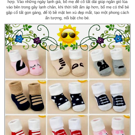
hợp. Vào những ngày lạnh giá, bố mẹ để cổ tất dài giúp ngăn gió lùa
vào bên trong gây lạnh chân, khi thời tiết ấm áp hơn, bố mẹ có thể bẻ
gập cổ tất gọn gàng, để lộ bề mặt len xù đẹp mắt, tạo một phong cách
ấn tượng, nổi bật cho bé.