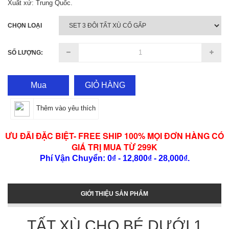
Xuất xứ: Trung Quốc.
CHỌN LOẠI
SỐ LƯỢNG:
Mua
GIỎ HÀNG
Thêm vào yêu thích
ƯU ĐÃI ĐẶC BIỆT- FREE SHIP 100% MỌI ĐƠN HÀNG CÓ
GIÁ TRỊ MUA TỪ 299K
Phí Vận Chuyển: 0₫ - 12,800₫ - 28,000₫.
GIỚI THIỆU SẢN PHẨM
TẤT XÙ CHO BÉ DƯỚI 1