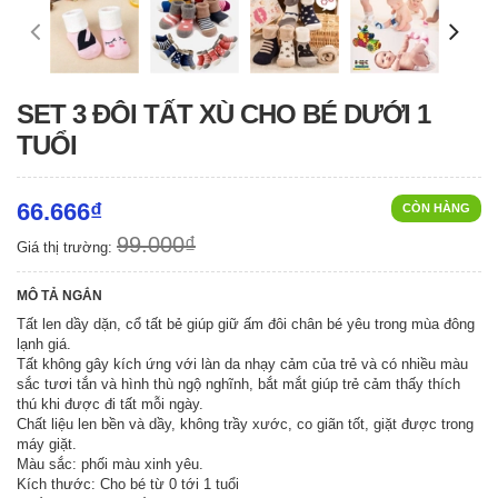
SET 3 ĐÔI TẤT XÙ CHO BÉ DƯỚI 1
TUỔI
66.666₫
CÒN HÀNG
99.000₫
Giá thị trường:
MÔ TẢ NGẮN
Tất len dầy dặn, cổ tất bẻ giúp giữ ấm đôi chân bé yêu trong mùa đông
lạnh giá.
Tất không gây kích ứng với làn da nhạy cảm của trẻ và có nhiều màu
sắc tươi tắn và hình thù ngộ nghĩnh, bắt mắt giúp trẻ cảm thấy thích
thú khi được đi tất mỗi ngày.
Chất liệu len bền và dầy, không trầy xước, co giãn tốt, giặt được trong
máy giặt.
Màu sắc: phối màu xinh yêu.
Kích thước: Cho bé từ 0 tới 1 tuổi