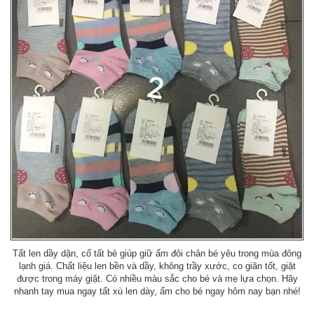
Tất len dầy dặn, cổ tất bẻ giúp giữ ấm đôi chân bé yêu trong mùa đông
lạnh giá. Chất liệu len bền và dầy, không trầy xước, co giãn tốt, giặt
được trong máy giặt. Có nhiều màu sắc cho bé và mẹ lựa chọn. Hãy
nhanh tay mua ngay tất xù len dày, ấm cho bé ngay hôm nay bạn nhé!