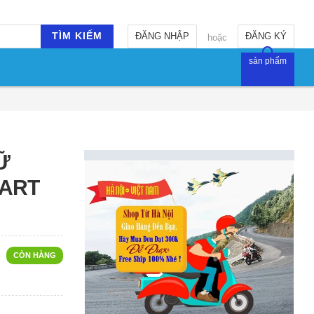
TÌM KIẾM
ĐĂNG NHẬP
ĐĂNG KÝ
hoặc
sản phẩm
Ữ
MART
CÒN HÀNG