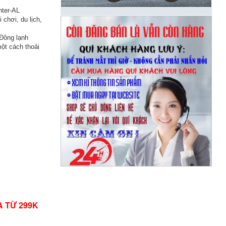
ter-AL
 chơi, du lịch,
 Đông lạnh
một cách thoải
A TỪ 299K