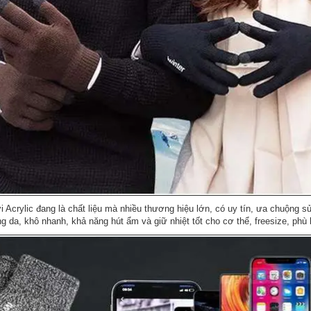
Acrylic đang là chất liệu mà nhiều thương hiệu lớn, có uy tín, ưa chuộng sử
g da, khô nhanh, khả năng hút ẩm và giữ nhiệt tốt cho cơ thể, freesize, ph