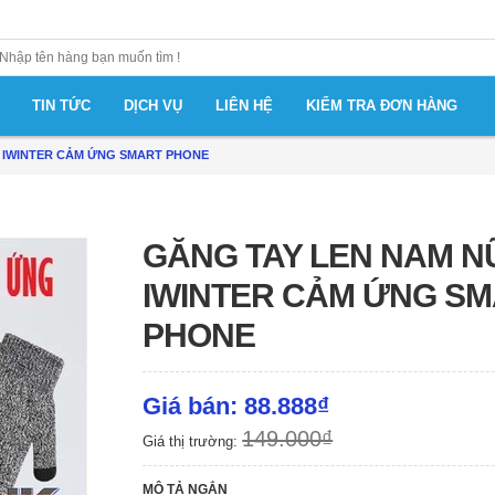
TIN TỨC
DỊCH VỤ
LIÊN HỆ
KIỂM TRA ĐƠN HÀNG
 IWINTER CẢM ỨNG SMART PHONE
GĂNG TAY LEN NAM N
IWINTER CẢM ỨNG S
PHONE
Giá bán: 88.888₫
149.000₫
Giá thị trường:
MÔ TẢ NGẮN