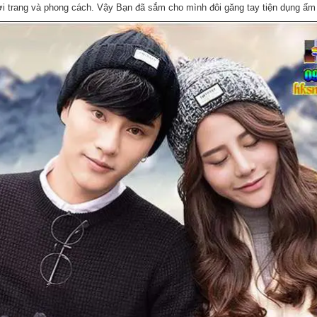
hời trang và phong cách. Vậy Bạn đã sắm cho mình đôi găng tay tiện dụng ấ