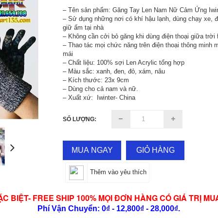
– Tên sản phẩm: Găng Tay Len Nam Nữ Cảm Ứng Iwin
– Sử dụng những nơi có khí hậu lạnh, dùng chạy xe, đi
giữ ấm tại nhà
– Không cần cởi bỏ găng khi dùng điện thoại giữa trời
– Thao tác mọi chức năng trên điện thoại thông minh 
mái
– Chất liệu: 100% sợi Len Acrylic tổng hợp
– Màu sắc: xanh, đen, đỏ, xám, nâu
– Kích thước: 23x 9cm
– Dùng cho cả nam và nữ.
– Xuất xứ: Iwinter- China
SỐ LƯỢNG:
MUA NGAY
GIỎ HÀNG
Thêm vào yêu thích
ẶC BIỆT- FREE SHIP 100% MỌI ĐƠN HÀNG CÓ GIÁ TRỊ MU
Phí Vận Chuyển: 0₫ - 12,800₫ - 28,000₫.