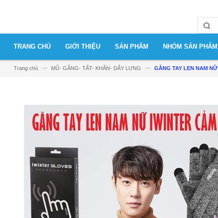
TRANG CHỦ
GIỚI THIỆU
SẢN PHẨM
NHÓM SẢN PHẨM
Trang chủ
MŨ- GĂNG- TẤT- KHĂN- DÂY LƯNG
GĂNG TAY LEN NAM NỮ