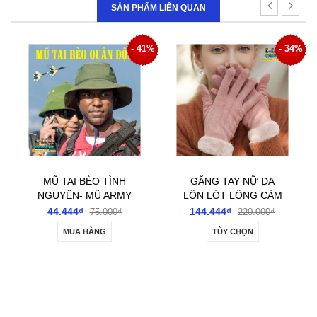
SẢN PHẨM LIÊN QUAN
- 41%
- 34%
- 3
H
GĂNG TAY NỮ DA
KHĂN BÔNG KÈM MŨ
MY
LỘN LÓT LÔNG CẢM
TAI GẤU KIÊM BAO
ỨNG ĐIỆN THOẠI
TAY
144.444₫
166.666₫
220.000₫
260.000₫
TÙY CHỌN
TÙY CHỌN