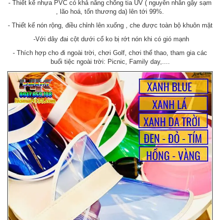
- Thiết kế nhựa PVC có khả năng chống tia UV ( nguyên nhân gậy sạm
, lão hoá, tổn thương da) lên tới 99%.
- Thiết kế nón rộng, điều chỉnh lên xuống , che được toàn bộ khuôn mặt
-Với dây đai cột dưới cổ ko bị rớt nón khi có gió mạnh
- Thích hợp cho đi ngoài trời, chơi Golf, chơi thể thao, tham gia các
buổi tiệc ngoài trời: Picnic, Family day,....