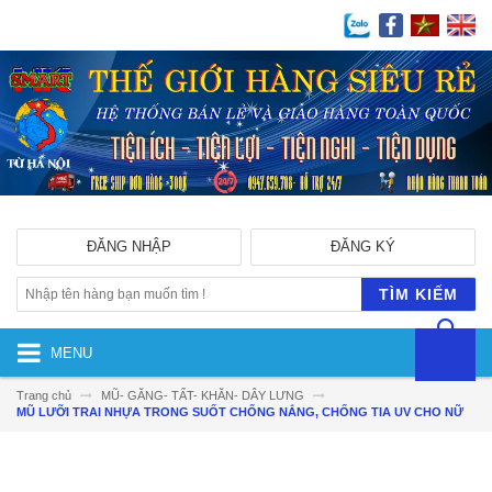
ĐĂNG NHẬP
ĐĂNG KÝ
TÌM KIẾM
MENU
Trang chủ
MŨ- GĂNG- TẤT- KHĂN- DÂY LƯNG
MŨ LƯỠI TRAI NHỰA TRONG SUỐT CHỐNG NẮNG, CHỐNG TIA UV CHO NỮ