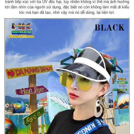
tránh tiếp xúc với tia UV độc hại, tuy nhiên không vì thế mà ảnh hưởng
tới tầm nhìn của người sử dụng, đặc biệt nó còn không làm mất đi kiểu
tóc mà bạn đã tạo, nhờ vậy mà nó dễ dùng, lại tiện lợi.