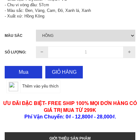
- Chu vi vòng đầu: 57cm
- Màu sắc: Đen, Vàng, Cam, Đỏ, Xanh lá, Xanh
- Xuất xứ: Hồng Kông
MÀU SẮC
SỐ LƯỢNG:
Mua
GIỎ HÀNG
Thêm vào yêu thích
ƯU ĐÃI ĐẶC BIỆT- FREE SHIP 100% MỌI ĐƠN HÀNG CÓ
GIÁ TRỊ MUA TỪ 299K
Phí Vận Chuyển: 0₫ - 12,800₫ - 28,000₫.
GIỚI THIỆU SẢN PHẨM