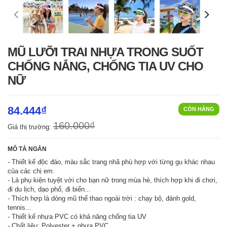
MŨ LƯỠI TRAI NHỰA TRONG SUỐT
CHỐNG NẮNG, CHỐNG TIA UV CHO
NỮ
84.444₫
CÒN HÀNG
160.000₫
Giá thị trường:
MÔ TẢ NGẮN
- Thiết kế độc đáo, màu sắc trang nhã phù hợp với từng gu khác nhau
của các chị em.
- Là phụ kiện tuyệt vời cho bạn nữ trong mùa hè, thích hợp khi đi chơi,
đi du lịch, dạo phố, đi biển...
- Thích hợp là dòng mũ thể thao ngoài trời : chạy bộ, đánh gold,
tennis...
- Thiết kế nhựa PVC có khả năng chống tia UV
- Chất liệu: Polyester + nhựa PVC