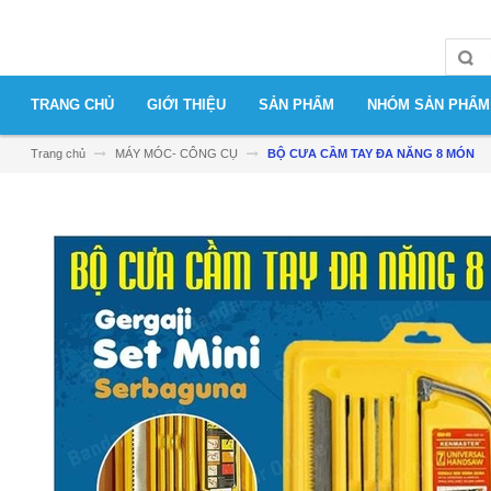
TRANG CHỦ
GIỚI THIỆU
SẢN PHẨM
NHÓM SẢN PHẨM
Trang chủ
MÁY MÓC- CÔNG CỤ
BỘ CƯA CẦM TAY ĐA NĂNG 8 MÓN