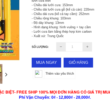
lưỡi cưa tròn
- Chiều dài lưỡi cưa: 153mm
- Chiều dài lưỡi cưa gỗ (kể cả cán): 220mm
- Chiều dài cưa (kể cả tay cầm): 252mm
- Chiều rộng khung: 103mm
- Độ dày khung: 13mm
- Hình dạng khung: hình vuông + tay cầm
- Lưỡi cưa làm bằng thép hợp kim carbon
- Xuất xứ: Trung Quốc
SỐ LƯỢNG:
MUA NGAY
GIỎ HÀNG
Thêm vào yêu thích
ẶC BIỆT- FREE SHIP 100% MỌI ĐƠN HÀNG CÓ GIÁ TRỊ MU
Phí Vận Chuyển: 0₫ - 12,800₫ - 28,000₫.