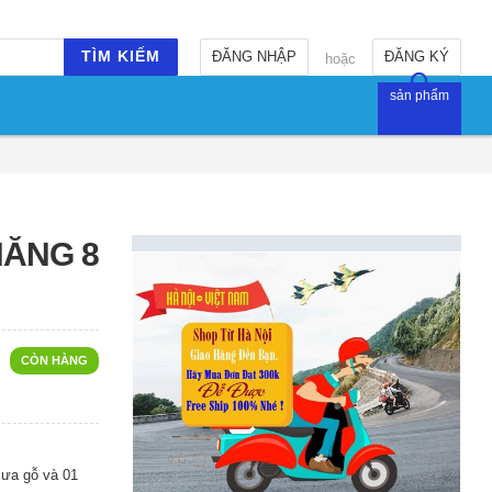
TÌM KIẾM
ĐĂNG NHẬP
ĐĂNG KÝ
hoặc
sản phẩm
NĂNG 8
CÒN HÀNG
cưa gỗ và 01