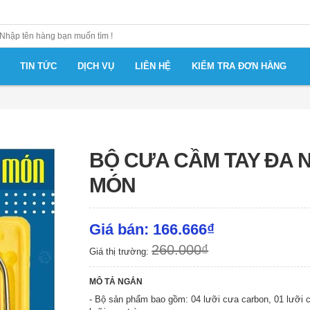
TIN TỨC
DỊCH VỤ
LIÊN HỆ
KIỂM TRA ĐƠN HÀNG
BỘ CƯA CẦM TAY ĐA 
MÓN
Giá bán: 166.666₫
260.000₫
Giá thị trường:
MÔ TẢ NGẮN
- Bộ sản phẩm bao gồm: 04 lưỡi cưa carbon, 01 lưỡi 