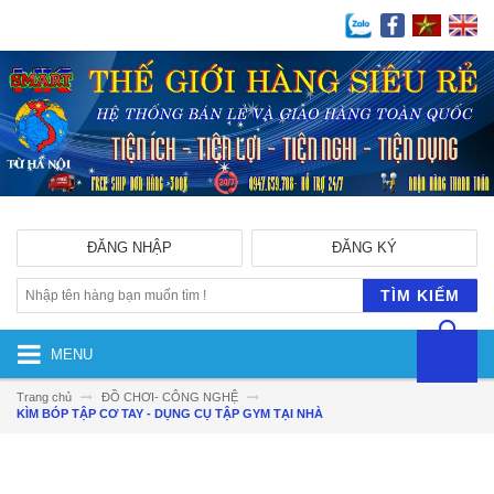
ĐĂNG NHẬP
ĐĂNG KÝ
TÌM KIẾM
MENU
Trang chủ
ĐỒ CHƠI- CÔNG NGHỆ
KÌM BÓP TẬP CƠ TAY - DỤNG CỤ TẬP GYM TẠI NHÀ