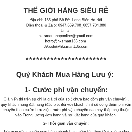
THẾ GIỚI HÀNG SIÊU RẺ
Địa chỉ: 135 phố Bồ Đề- Long Biên-Hà Nội
Điện thoại & Zalo: 0947.659.708_0857.704.880
Email:
hk.smartshoponline@gmail.com
hotro@hksmart135.com
89bode@hksmart135.com
***********************
Quý Khách Mua Hàng Lưu ý:
1- Cước phí vận chuyển:
Giá hiển thị trên sp chỉ là giá trị của sp ( chưa bao gồm phí vận chuyển) ,
quý khách hàng đặt hàng (đặc biệt đối với khách tỉnh) sẽ cộng thêm phí vận
chuyển theo cước bưu điện, mức phí vận chuyển cao hay thấp phụ thuộc
vào Trọng lượng đơn hàng và nơi đặt hàng của quý khách.
2- Thời gian vận chuyển:
Thời gian vận chuyển giao hàng nhanh hay chậm tùy theo Quý khách chọn