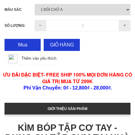
MÀU SẮC
SỐ LƯỢNG:
Mua
GIỎ HÀNG
Thêm vào yêu thích
ƯU ĐÃI ĐẶC BIỆT- FREE SHIP 100% MỌI ĐƠN HÀNG CÓ
GIÁ TRỊ MUA TỪ 299K
Phí Vận Chuyển: 0₫ - 12,800₫ - 28,000₫.
GIỚI THIỆU SẢN PHẨM
KÌM BÓP TẬP CƠ TAY -