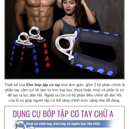
Thiết kế của
Kìm bóp tập cơ tay
khá đơn giản, gồm 2 bộ phận chính là
phần tay cầm (có lõi làm từ kim loại bọc nhựa hoặc mút) và phần lò xo
để tạo ra lực đàn hồi. Ngoài ra còn có bộ phận điều chỉnh độ đàn hồi
của lò xo giúp người tập có thể tăng chỉnh mức nặng nhẹ dễ dàng.