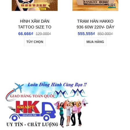
HÌNH XĂM DÁN
TRẠM HÀN HAKKO
BỘ SẠC
ATTOO SIZE TO
936 60W 220V- DÂY
CỔNG 
ỰC NGẦU GÂY
CẮM NGUỒN RỜI
NĂNG
6.666₫
555.555₫
222.22
129.000₫
850.000₫
T SỐT CHO GIỚI
LOẠI CHUẨN SỊN
TRONG
TÙY CHỌN
MUA HÀNG
TÙ
TRẺ
HÀNG CTY
THẤU 
SẠC S
CÁC LOẠ
VÀ MÁY
A