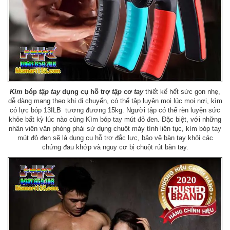
Kìm
bóp
tập tay
dụng cụ hỗ trợ
tập
cơ
tay
thiết kế hết sức gọn nhẹ,
dễ dàng mang theo khi di chuyển, có thể tập luyện mọi lúc mọi nơi, kìm
có lực bóp 13ILB tương đương 15kg. Người tập có thể rèn luyện sức
khỏe bất kỳ lúc nào cùng Kìm bóp tay mút đỏ đen. Đặc biệt, với những
nhân viên văn phòng phải sử dụng chuột máy tính liên tục, kìm bóp tay
mút đỏ đen sẽ là dụng cụ hỗ trợ đắc lực, bảo vệ bàn tay khỏi các
chứng đau khớp và nguy cơ bị chuột rút bàn tay.