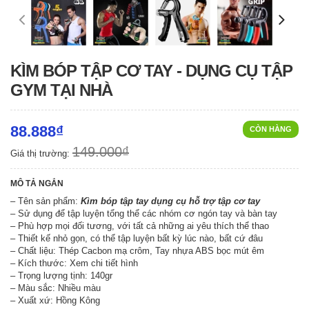
KÌM BÓP TẬP CƠ TAY - DỤNG CỤ TẬP
GYM TẠI NHÀ
88.888₫
CÒN HÀNG
149.000₫
Giá thị trường:
MÔ TẢ NGẮN
– Tên sản phẩm:
Kìm bóp tập tay dụng cụ hỗ trợ tập cơ tay
– Sử dụng để tập luyện tổng thể các nhóm cơ ngón tay và bàn tay
– Phù hợp mọi đối tương, với tất cả những ai yêu thích thể thao
– Thiết kế nhỏ gọn, có thể tập luyện bất kỳ lúc nào, bất cứ đâu
– Chất liệu: Thép Cacbon mạ crôm, Tay nhựa ABS bọc mút êm
– Kích thước: Xem chi tiết hình
– Trọng lượng tịnh: 140gr
– Màu sắc: Nhiều màu
– Xuất xứ: Hồng Kông