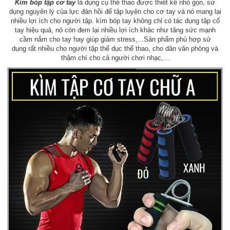
Kìm bóp tập cơ tay
là dụng cụ thể thao được thiết kế nhỏ gọn, sử
dụng nguyên lý của lực đàn hồi để tập luyện cho cơ tay và nó mang lại
nhiều lợi ích cho người tập. kìm bóp tay không chỉ có tác dụng tập cổ
tay hiệu quả, nó còn đem lại nhiều lợi ích khác như tăng sức mạnh
cầm nắm cho tay hay giúp giảm stress,...Sản phẩm phù hợp sử
dụng rất nhiều cho người tập thể dục thể thao, cho dân văn phòng và
thậm chí cho cả người chơi nhạc,...