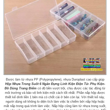
Được làm từ nhựa PP (Polypropylene), nhựa Duroplast cao cấp giúp
Hộp Nhựa Trong Suốt 6 Ngăn Đựng Linh Kiện Điện Tử- Phụ Kiện-
Đồ Dùng Trang Điểm
có độ bền vượt trội, chịu được các tác động từ
môi trường và bảo vệ linh kiện một cách tốt nhất. Phần nắp hộp được
thiết kế dính liền 1 bên mà có chốt cài ở bên còn lại. Với thiết kế này,
người dùng sẽ không lo diện tích làm việc bị chiếm bởi nắp hộp hoặc
mất nắp trong quá trình làm việc. Nắp hộp cũng làm từ nhựa trong suốt,