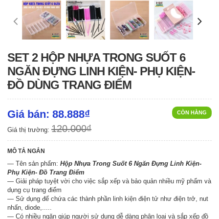
SET 2 HỘP NHỰA TRONG SUỐT 6
NGĂN ĐỰNG LINH KIỆN- PHỤ KIỆN-
ĐỒ DÙNG TRANG ĐIỂM
Giá bán: 88.888₫
CÒN HÀNG
120.000₫
Giá thị trường:
MÔ TẢ NGẮN
— Tên sản phẩm:
Hộp Nhựa Trong Suốt 6 Ngăn Đựng Linh Kiện-
Phụ Kiện- Đồ Trang Điểm
— Giải pháp tuyệt vời cho việc sắp xếp và bảo quản nhiều mỹ phẩm và
dụng cụ trang điểm
— Sử dụng để chứa các thành phần linh kiện điện tử như điện trở, nut
nhấn, diode,.....
— Có nhiều ngăn giúp người sử dụng dễ dàng phân loại và sắp xếp đồ