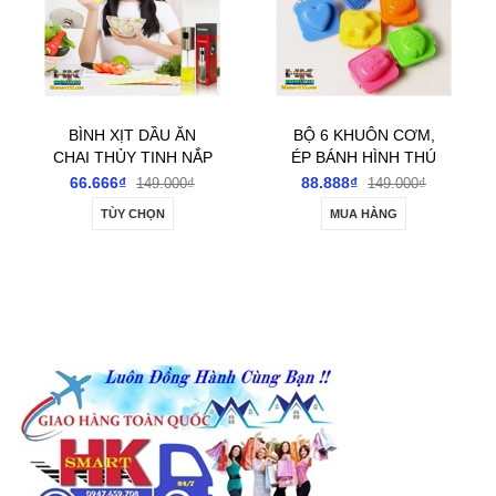
BỘ 6 KHUÔN CƠM,
BỘ CƯA CẦM TAY ĐA
ÉP BÁNH HÌNH THÚ
NĂNG 8 MÓN
88.888₫
166.666₫
149.000₫
260.000₫
MUA HÀNG
MUA HÀNG