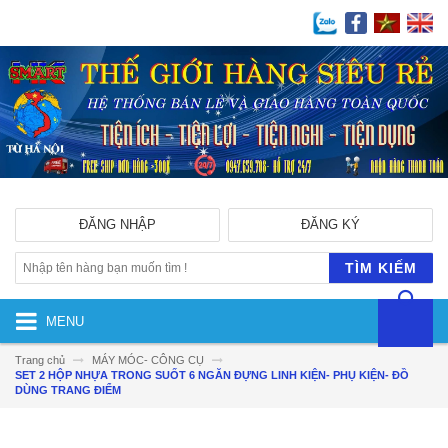
ĐĂNG NHẬP
ĐĂNG KÝ
TÌM KIẾM
MENU
Trang chủ
MÁY MÓC- CÔNG CỤ
SET 2 HỘP NHỰA TRONG SUỐT 6 NGĂN ĐỰNG LINH KIỆN- PHỤ KIỆN- ĐỒ
DÙNG TRANG ĐIỂM