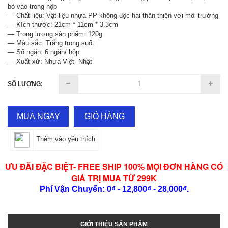
bỏ vào trong hộp
— Chất liệu: Vật liệu nhựa PP không độc hại thân thiện với môi trường
— Kích thước: 21cm * 11cm * 3.3cm
— Trọng lượng sản phẩm: 120g
— Màu sắc: Trắng trong suốt
— Số ngăn: 6 ngăn/ hộp
— Xuất xứ: Nhựa Việt- Nhật
SỐ LƯỢNG:
MUA NGAY
GIỎ HÀNG
Thêm vào yêu thích
ƯU ĐÃI ĐẶC BIỆT- FREE SHIP 100% MỌI ĐƠN HÀNG CÓ
GIÁ TRỊ MUA TỪ 299K
Phí Vận Chuyển: 0₫ - 12,800₫ - 28,000₫.
GIỚI THIỆU SẢN PHẨM