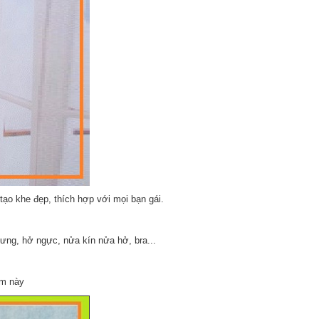
ạo khe đẹp, thích hợp với mọi bạn gái.
ưng, hở ngực, nửa kín nửa hở, bra...
ẩm này