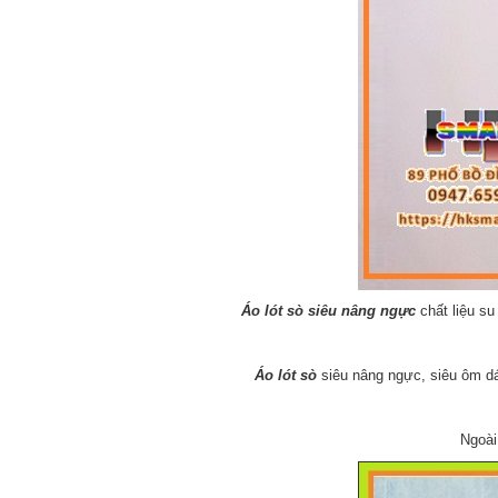
Áo lót sò siêu nâng ngực
chất liệu su
Á
o lót sò
siêu nâng ngực, siêu ôm dá
Ngoài