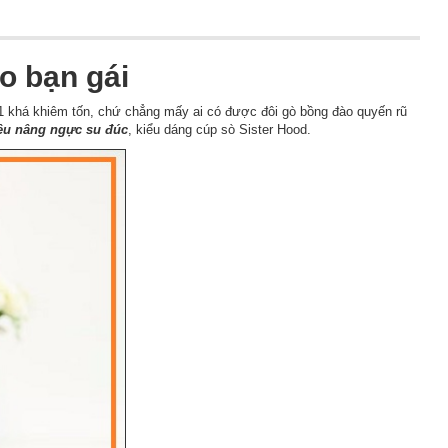
ho bạn gái
1 khá khiêm tốn, chứ chẳng mấy ai có được đôi gò bồng đào quyến rũ
iêu nâng ngực su đúc
, kiểu dáng cúp sò Sister Hood.