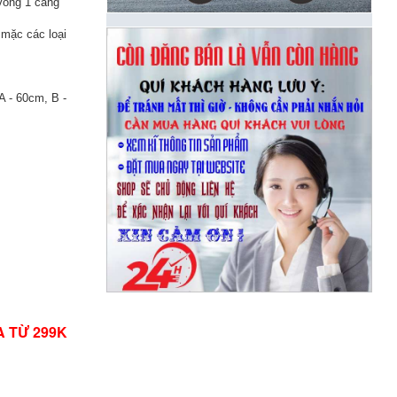
vòng 1 căng
 mặc các loại
A - 60cm, B -
A TỪ 299K