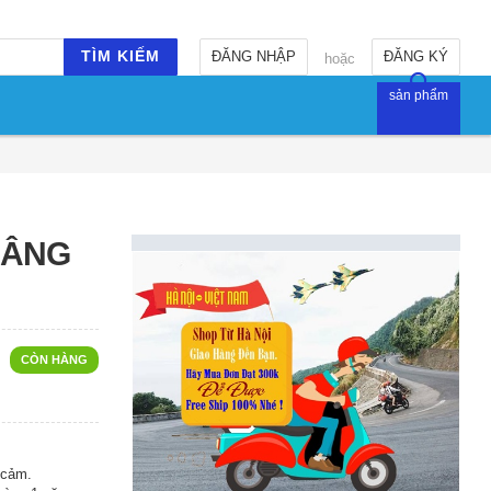
TÌM KIẾM
ĐĂNG NHẬP
ĐĂNG KÝ
hoặc
sản phẩm
NÂNG
CÒN HÀNG
i cảm.