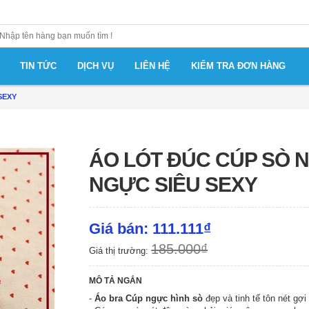
TIN TỨC
DỊCH VỤ
LIÊN HỆ
KIỂM TRA ĐƠN HÀNG
SEXY
ÁO LÓT ĐÚC CÚP SÒ 
NGỰC SIÊU SEXY
Giá bán: 111.111₫
185.000₫
Giá thị trường:
MÔ TẢ NGẮN
-
Áo bra Cúp ngực hình sò
đẹp và tinh tế tôn nét gợ