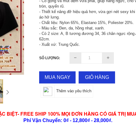
- Có gọng và mút đệm vừa phải, giúp nâng ngực, cho 
tròn, quyến rũ.
- Thiết kế nâng đỡ hiệu quả hơn, vừa gợi nét sexy khi
áo hở lưng.
- Chất liệu: Nylon 65%, Elastano 15%, Poliester 20%.
- Màu sắc: Đen, da, hồng nhạt, xanh.
- Có 2 size: A, B tương đương 34, 36 chân ngực rộng 
62cm.
- Xuất xứ: Trung Quốc.
SỐ LƯỢNG:
MUA NGAY
GIỎ HÀNG
Thêm vào yêu thích
ẶC BIỆT- FREE SHIP 100% MỌI ĐƠN HÀNG CÓ GIÁ TRỊ MU
Phí Vận Chuyển: 0₫ - 12,800₫ - 28,000₫.