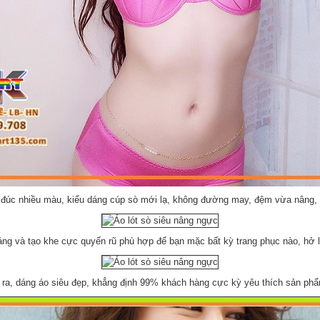
 đúc nhiều màu, kiểu dáng cúp sò mới lạ, không đường may, đệm vừa nâng, t
ng và tạo khe cực quyến rũ phù hợp để bạn mặc bất kỳ trang phục nào, hở l
 ra, dáng áo siêu đẹp, khẳng định 99% khách hàng cực kỳ yêu thích sản ph