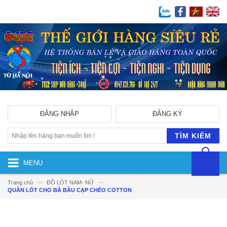
ĐĂNG NHẬP
ĐĂNG KÝ
TÌM KIẾM
MENU
Trang chủ
ĐỒ LÓT NAM- NỮ
QUẦN LÓT CHO BÀ BẦU CẠP CHÉO COTTON