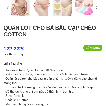
QUẦN LÓT CHO BÀ BẦU CẠP CHÉO
COTTON
122.222₫
CÒN HÀNG
Giá thị trường:
MÔ TẢ NGẮN
- Tên sản phẩm: Quần lót bầu 100% cotton
- Kiểu dáng cạp thấp, chun quần vạt xéo cách điệu phía trước.
- Quần lót cotton cho bà bầu là sản phẩm lý tưởng dành cho phụ nữ
mang thai
- Sử dụng từ khi mang thai cho đến lúc sau sinh đều rất phù hợp
- Có thể dùng cho chị em nào có thân hình tròn trịa.
- Size: Free size
- Chất liệu: Cotton
- Màu sắc: hồng, xanh, vàng, da