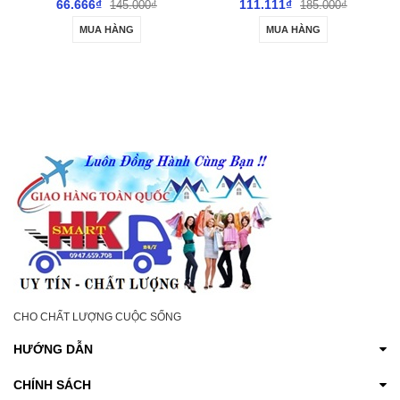
A
SEXY
CẤP LATEX
111.111₫
122.222₫
145.000₫
185.000₫
220.
ÀNG
MUA HÀNG
MUA HÀNG
CHO CHẤT LƯỢNG CUỘC SỐNG
HƯỚNG DẪN
CHÍNH SÁCH