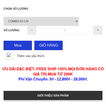
CHỌN SỐ LƯỢNG
SỐ LƯỢNG:
Mua
GIỎ HÀNG
Thêm vào yêu thích
ƯU ĐÃI ĐẶC BIỆT- FREE SHIP 100% MỌI ĐƠN HÀNG CÓ
GIÁ TRỊ MUA TỪ 299K
Phí Vận Chuyển: 0₫ - 12,800₫ - 28,000₫.
GIỚI THIỆU SẢN PHẨM