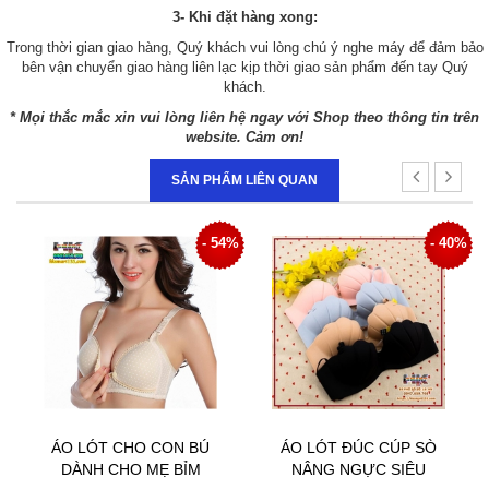
3- Khi đặt hàng xong:
Trong thời gian giao hàng, Quý khách vui lòng chú ý nghe máy để đảm bảo
bên vận chuyển giao hàng liên lạc kịp thời giao sản phẩm đến tay Quý
khách.
* Mọi thắc mắc xin vui lòng liên hệ ngay với Shop theo thông tin trên
website. Cảm ơn!
SẢN PHẨM LIÊN QUAN
- 54%
- 40%
O CON BÚ
ÁO LÓT ĐÚC CÚP SÒ
ĐAI GEN BỤNG 
 MẸ BỈM
NÂNG NGỰC SIÊU
HÌNH GIẢM CÂN