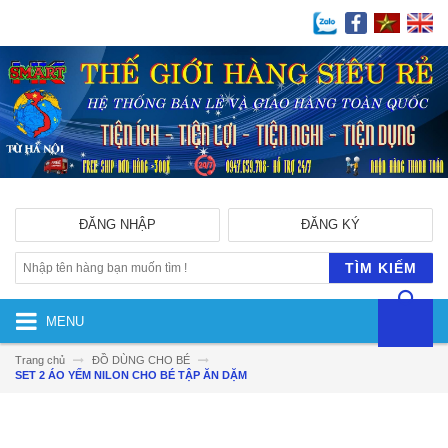
ĐĂNG NHẬP
ĐĂNG KÝ
TÌM KIẾM
MENU
Trang chủ
ĐỒ DÙNG CHO BÉ
SET 2 ÁO YẾM NILON CHO BÉ TẬP ĂN DẶM