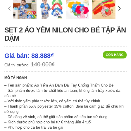
SET 2 ÁO YẾM NILON CHO BÉ TẬP ĂN
DẶM
Giá bán: 88.888₫
CÒN HÀNG
140.000₫
Giá thị trường:
MÔ TẢ NGẮN
– Tên sản phẩm: Áo Yếm Ăn Dặm Dài Tay Chống Thấm Cho Bé
– Sản phẩm được làm từ chất liệu an toàn, không làm trầy xước da
của bé
– Với thân yếm phía trước lớn, cổ yếm có thể tùy chỉnh
– Thành phần 65% polyester 35% cotton, đem lại cảm giác dễ chịu khi
sử dụng
– Dễ dàng vệ sinh, có thể giặt sản phẩm để tiếp tục sử dụng
– Kích thước phù hợp cho bé từ 6 tháng đến 4 tuổi
– Phù hợp cho cả bé trai và bé gái