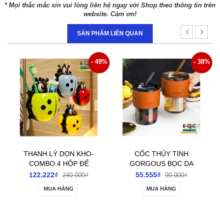
* Mọi thắc mắc xin vui lòng liên hệ ngay với Shop theo thông tin trên
website. Cảm ơn!
SẢN PHẨM LIÊN QUAN
2%
- 49%
- 38%
THANH LÝ DỌN KHO-
CỐC THỦY TINH
COMBO 4 HỘP ĐỂ
GORGOUS BỌC DA
BÀN CHẢI HÌNH CON
CHỐNG BỎNG CÓ
122.222₫
55.555₫
240.000₫
90.000₫
BỌ DÁN TƯỜNG
NẮP KÍN KÈM ỐNG
MUA HÀNG
MUA HÀNG
HÚT