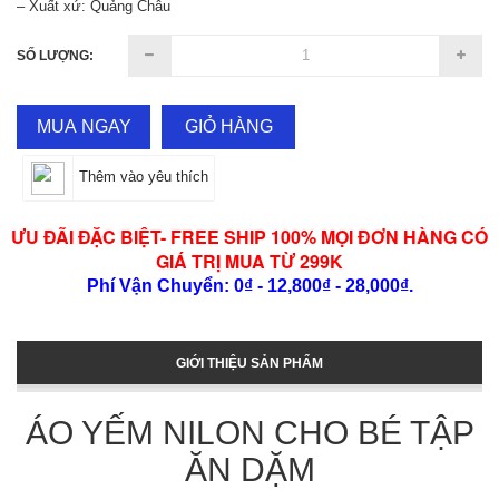
– Xuất xứ: Quảng Châu
SỐ LƯỢNG:
MUA NGAY
GIỎ HÀNG
Thêm vào yêu thích
ƯU ĐÃI ĐẶC BIỆT- FREE SHIP 100% MỌI ĐƠN HÀNG CÓ
GIÁ TRỊ MUA TỪ 299K
Phí Vận Chuyển: 0₫ - 12,800₫ - 28,000₫.
GIỚI THIỆU SẢN PHẨM
ÁO YẾM NILON CHO BÉ TẬP
ĂN DẶM