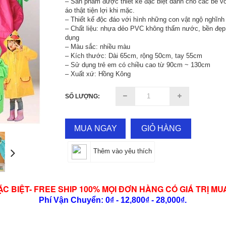
– Sản phẩm được thiết kế đặc biệt dành cho các bé v
áo thật tiện lợi khi mặc.
– Thiết kế độc đáo với hình những con vật ngộ nghĩnh
– Chất liệu: nhựa dẻo PVC không thấm nước, bền đẹp
dụng
– Màu sắc: nhiều màu
– Kích thước: Dài 65cm, rộng 50cm, tay 55cm
– Sử dụng trẻ em có chiều cao từ 90cm ~ 130cm
– Xuất xứ: Hồng Kông
SỐ LƯỢNG:
MUA NGAY
GIỎ HÀNG
Thêm vào yêu thích
ẶC BIỆT- FREE SHIP 100% MỌI ĐƠN HÀNG CÓ GIÁ TRỊ MU
Phí Vận Chuyển: 0₫ - 12,800₫ - 28,000₫.