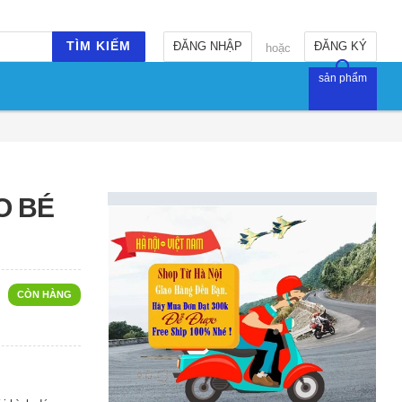
TÌM KIẾM
ĐĂNG NHẬP
ĐĂNG KÝ
hoặc
sản phẩm
O BÉ
CÒN HÀNG