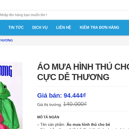
TIN TỨC
DỊCH VỤ
LIÊN HỆ
KIỂM TRA ĐƠN HÀNG
 THƯƠNG
ÁO MƯA HÌNH THÚ CH
CỰC DỄ THƯƠNG
Giá bán: 94.444₫
140.000₫
Giá thị trường:
MÔ TẢ NGẮN
– Tên sản phẩm:
Áo mưa hình thú cho bé