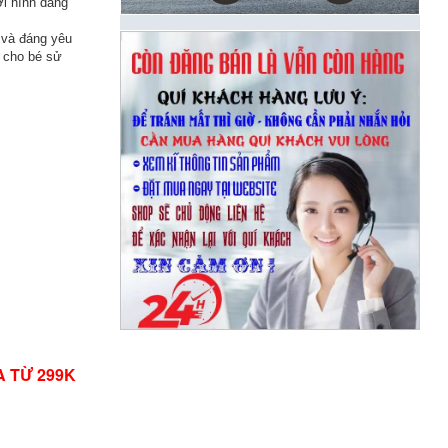
ới hình dáng
 và đáng yêu
 cho bé sử
A TỪ 299K