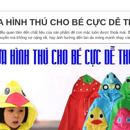
 HÌNH THÚ CHO BÉ CỰC DỄ 
ều quan tâm đến chất liệu của sản phẩm để con mặc luôn được thoải mái. Bộ
chuyển mà không sợ nặng nề, hay ảnh hưởng đến làn da mỏng manh nhạy cả