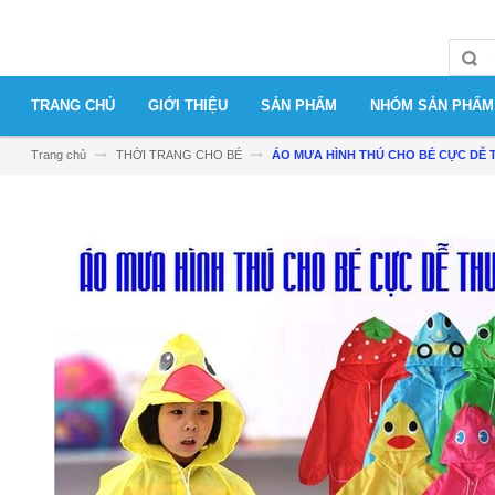
TRANG CHỦ
GIỚI THIỆU
SẢN PHẨM
NHÓM SẢN PHẨM
Trang chủ
THỜI TRANG CHO BÉ
ÁO MƯA HÌNH THÚ CHO BÉ CỰC DỄ