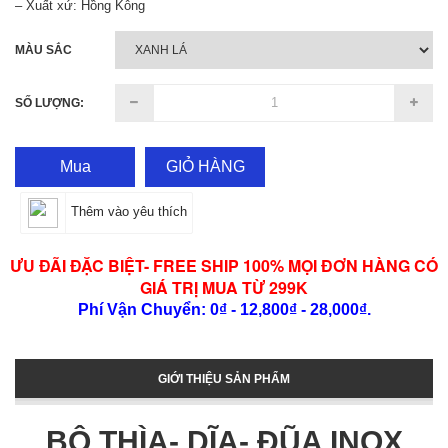
– Xuất xứ: Hồng Kông
MÀU SẮC
SỐ LƯỢNG:
Mua
GIỎ HÀNG
Thêm vào yêu thích
ƯU ĐÃI ĐẶC BIỆT- FREE SHIP 100% MỌI ĐƠN HÀNG CÓ
GIÁ TRỊ MUA TỪ 299K
Phí Vận Chuyển: 0₫ - 12,800₫ - 28,000₫.
GIỚI THIỆU SẢN PHẨM
BỘ THÌA- DĨA- ĐŨA INOX