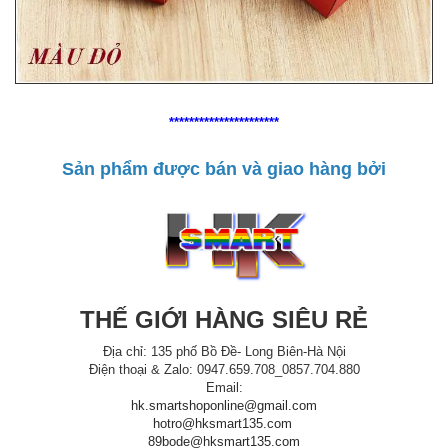
**********************
Sản phẩm được bán và giao hàng bởi
THẾ GIỚI HÀNG SIÊU RẺ
Địa chỉ: 135 phố Bồ Đề- Long Biên-Hà Nội
Điện thoại & Zalo: 0947.659.708_0857.704.880
Email:
hk.smartshoponline@gmail.com
hotro@hksmart135.com
89bode@hksmart135.com