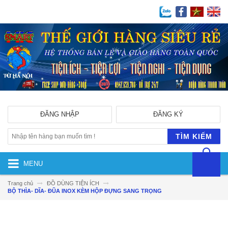
ĐĂNG NHẬP
ĐĂNG KÝ
TÌM KIẾM
MENU
Trang chủ
ĐỒ DÙNG TIỆN ÍCH
BỘ THÌA- DĨA- ĐŨA INOX KÈM HỘP ĐỰNG SANG TRỌNG