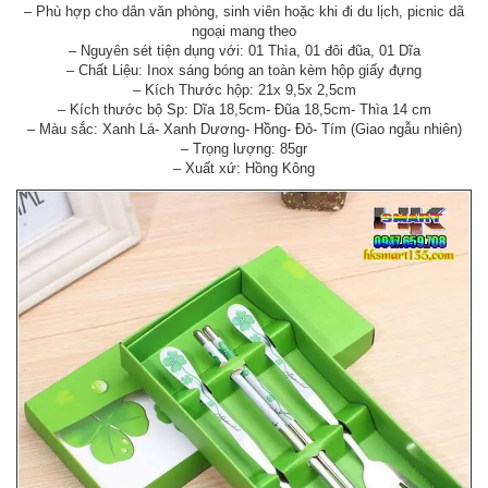
– Phù hợp cho dân văn phòng, sinh viên hoặc khi đi du lịch, picnic dã
ngoại mang theo
– Nguyên sét tiện dụng với: 01 Thìa, 01 đôi đũa, 01 Dĩa
– Chất Liệu: Inox sáng bóng an toàn kèm hộp giấy đựng
– Kích Thước hộp: 21x 9,5x 2,5cm
– Kích thước bộ Sp: Dĩa 18,5cm- Đũa 18,5cm- Thìa 14 cm
– Màu sắc: Xanh Lá- Xanh Dương- Hồng- Đỏ- Tím (Giao ngẫu nhiên)
– Trọng lượng: 85gr
– Xuất xứ: Hồng Kông