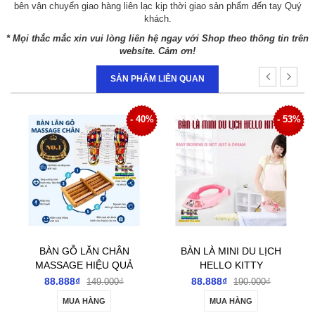
bên vận chuyển giao hàng liên lạc kịp thời giao sản phẩm đến tay Quý
khách.
* Mọi thắc mắc xin vui lòng liên hệ ngay với Shop theo thông tin trên
website. Cảm ơn!
SẢN PHẨM LIÊN QUAN
0%
- 53%
- 33%
BÀN LÀ MINI DU LỊCH
BẢNG SỐ ĐIỆN THOẠI
HELLO KITTY
GẮN Ô TÔ KHI DỪNG
ĐỖ XE
88.888₫
66.666₫
190.000₫
99.000₫
MUA HÀNG
TÙY CHỌN