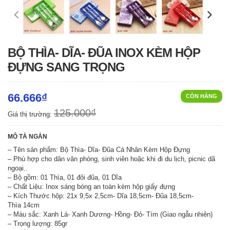
BỘ THÌA- DĨA- ĐŨA INOX KÈM HỘP
ĐỰNG SANG TRỌNG
66.666₫
CÒN HÀNG
125.000₫
Giá thị trường:
MÔ TẢ NGẮN
– Tên sản phẩm: Bộ Thìa- Dĩa- Đũa Cá Nhân Kèm Hộp Đựng
– Phù hợp cho dân văn phòng, sinh viên hoặc khi đi du lịch, picnic dã
ngoại..
– Bộ gồm: 01 Thìa, 01 đôi đũa, 01 Dĩa
– Chất Liệu: Inox sáng bóng an toàn kèm hộp giấy đựng
– Kích Thước hộp: 21x 9,5x 2,5cm- Dĩa 18,5cm- Đũa 18,5cm-
Thìa 14cm
– Màu sắc: Xanh Lá- Xanh Dương- Hồng- Đỏ- Tím (Giao ngẫu nhiên)
– Trọng lượng: 85gr