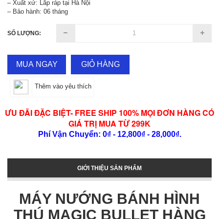
– Xuất xứ: Lắp ráp tại Hà Nội
– Bảo hành: 06 tháng
SỐ LƯỢNG:
MUA NGAY
GIỎ HÀNG
Thêm vào yêu thích
ƯU ĐÃI ĐẶC BIỆT- FREE SHIP 100% MỌI ĐƠN HÀNG CÓ
GIÁ TRỊ MUA TỪ 299K
Phí Vận Chuyển: 0₫ - 12,800₫ - 28,000₫.
GIỚI THIỆU SẢN PHẨM
MÁY NƯỚNG BÁNH HÌNH
THÚ MAGIC BULLET HÀNG