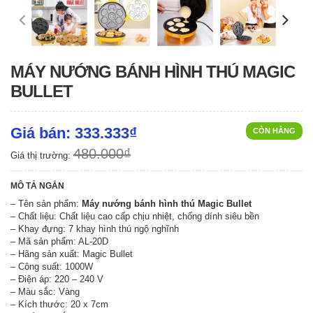
MÁY NƯỚNG BÁNH HÌNH THÚ MAGIC
BULLET
Giá bán: 333.333₫
CÒN HÀNG
480.000₫
Giá thị trường:
MÔ TẢ NGẮN
– Tên sản phẩm:
Máy nướng bánh hình thú Magic Bullet
– Chất liệu: Chất liệu cao cấp chịu nhiệt, chống dính siêu bền
– Khay đựng: 7 khay hình thú ngộ nghĩnh
– Mã sản phẩm: AL-20D
– Hãng sản xuất: Magic Bullet
– Công suất: 1000W
– Điện áp: 220 – 240 V
– Màu sắc: Vàng
– Kích thước: 20 x 7cm