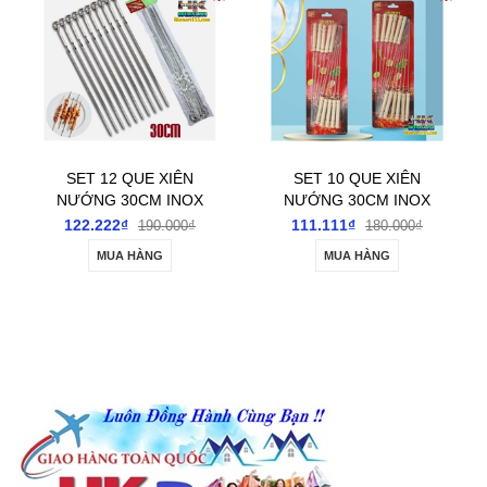
SET 12 QUE XIÊN
SET 10 QUE XIÊN
NƯỚNG 30CM INOX
NƯỚNG 30CM INOX
DẸT CÁN MÓC
TRÒN CÁN GỖ
122.222₫
111.111₫
190.000₫
180.000₫
MUA HÀNG
MUA HÀNG