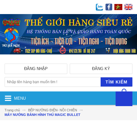
ĐĂNG NHẬP
ĐĂNG KÝ
TÌM KIẾM
MENU
Trang chủ
BẾP NƯỚNG ĐIỆN- NỒI CHIÊN
MÁY NƯỚNG BÁNH HÌNH THÚ MAGIC BULLET