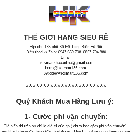
THẾ GIỚI HÀNG SIÊU RẺ
Địa chỉ: 135 phố Bồ Đề- Long Biên-Hà Nội
Điện thoại & Zalo: 0947.659.708_0857.704.880
Email:
hk.smartshoponline@gmail.com
hotro@hksmart135.com
89bode@hksmart135.com
***********************
Quý Khách Mua Hàng Lưu ý:
1- Cước phí vận chuyển:
Giá hiển thị trên sp chỉ là giá trị của sp ( chưa bao gồm phí vận chuyển) ,
quý khách hàng đặt hàng (đặc biệt đối với khách tỉnh) sẽ cộng thêm phí vận