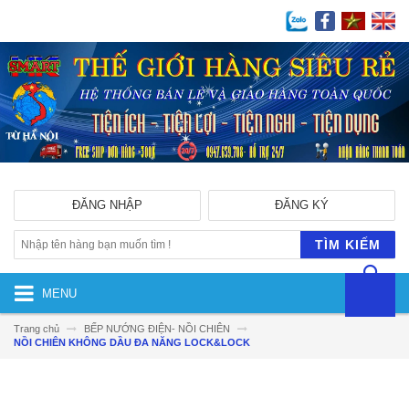
ĐĂNG NHẬP
ĐĂNG KÝ
TÌM KIẾM
MENU
Trang chủ
BẾP NƯỚNG ĐIỆN- NỒI CHIÊN
NỒI CHIÊN KHÔNG DẦU ĐA NĂNG LOCK&LOCK