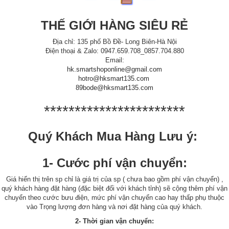
THẾ GIỚI HÀNG SIÊU RẺ
Địa chỉ: 135 phố Bồ Đề- Long Biên-Hà Nội
Điện thoại & Zalo: 0947.659.708_0857.704.880
Email:
hk.smartshoponline@gmail.com
hotro@hksmart135.com
89bode@hksmart135.com
***********************
Quý Khách Mua Hàng Lưu ý:
1- Cước phí vận chuyển:
Giá hiển thị trên sp chỉ là giá trị của sp ( chưa bao gồm phí vận chuyển) ,
quý khách hàng đặt hàng (đặc biệt đối với khách tỉnh) sẽ cộng thêm phí vận
chuyển theo cước bưu điện, mức phí vận chuyển cao hay thấp phụ thuộc
vào Trọng lượng đơn hàng và nơi đặt hàng của quý khách.
2- Thời gian vận chuyển: