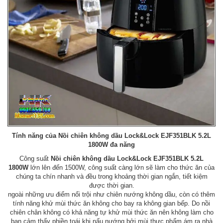
Tính năng của Nồi chiên không dầu Lock&Lock EJF351BLK 5.2L
1800W đa năng
Công suất
Nồi chiên không dầu Lock&Lock EJF351BLK 5.2L
1800W
lớn lên đến 1500W, công suất càng lớn sẽ làm cho thức ăn của
chúng ta chín nhanh và đều trong khoảng thời gian ngắn, tiết kiệm
được thời gian.
ngoài những ưu điểm nổi trội như chiên nướng không dầu, còn có thêm
tính năng khử mùi thức ăn không cho bay ra không gian bếp. Do nồi
chiên chân không có khả năng tự khử mùi thức ăn nên không làm cho
bạn cảm thấy phiền toái khi nấu nướng bởi mùi thực phẩm ám ra nhà