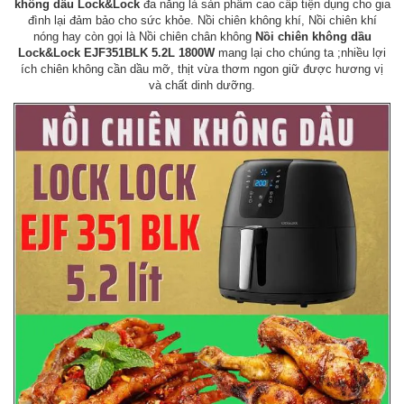
không dầu Lock&Lock
đa năng là sản phẩm cao cấp tiện dụng cho gia
đình lại đảm bảo cho sức khỏe. Nồi chiên không khí, Nồi chiên khí
nóng hay còn gọi là Nồi chiên chân không
Nồi chiên không dầu
Lock&Lock EJF351BLK 5.2L 1800W
mang lại cho chúng ta ;nhiều lợi
ích chiên không cần dầu mỡ, thịt vừa thơm ngon giữ được hương vị
và chất dinh dưỡng.