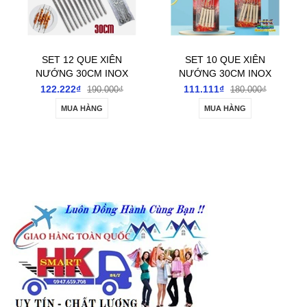
SET 10 QUE XIÊN
SET 10 HOẶC 50 QUE
NƯỚNG 30CM INOX
XIÊN NƯỚNG 30CM
TRÒN CÁN GỖ
INOX DẸT SỊN SÒ
111.111₫
222.222₫
180.000₫
380.000₫
MUA HÀNG
TÙY CHỌN