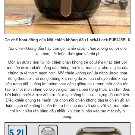
Cơ chế hoạt động của Nồi chiên không dầu Lock&Lock EJF445BLK
Nồi chiên không dầu
hay còn gọi là n
ồi chiên chân không
có lợi cho
sức khỏe, tiết kiệm thời gian và chi phí.
Món ăn được làm từ nồi chiên chân không sẽ có điểm khác biệt với
món ăn được chiên bằng dầu thông thường, mang lại cho vị giác của
chúng ta vị thơm ngon hơn,
Nồi chiên không khí
đa năng được hoạt
động theo cơ chế dòng không khí nóng được luân chuyển đều khắp
bên trong nồi. Luồng khí nóng hoạt động giống như trong một chảo rán,
tạo ra một món chiên có lớp vỏ giòn tan và bên trong thức ăn chín đều,
bởi luồng nhiệt được đối lưu tốt.à lại không bị chứa lượng dầu mỡ lớn.
Điều khiến chúng ta muốn lựa chọn nồi chiên không dầu là chiên đồ ăn
luôn sạch sẽ không bị bắn tóe ra bếp lau dọn vô cùng vất vả, mà thậm
chí khi chiên rán bằng dầu nhiều khi còn bị bắn vào tay mặt gây bị
bỏng.