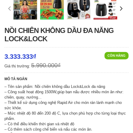
NỒI CHIÊN KHÔNG DẦU ĐA NĂNG
LOCK&LOCK
3.333.333₫
CÒN HÀNG
5.990.000₫
Giá thị trường:
MÔ TẢ NGẮN
– Tên sản phẩm: Nồi chiên không dầu Lock&Lock đa năng
– Công suất hoạt động 1500W,giúp bạn nấu được nhiều món ăn như:
chiên, quay, nướng...
– Thiết kế sử dụng công nghệ Rapid Air cho món rán lành mạnh cho
sức khỏe.
– Mức nhiệt độ 80 đến 200 độ C, lựa chọn phù hợp cho từng loại thực
phẩm.
– Có thể điều khiển thời gian và nhiệt độ
– Có thêm sách công chế biến và nấu các món ăn.