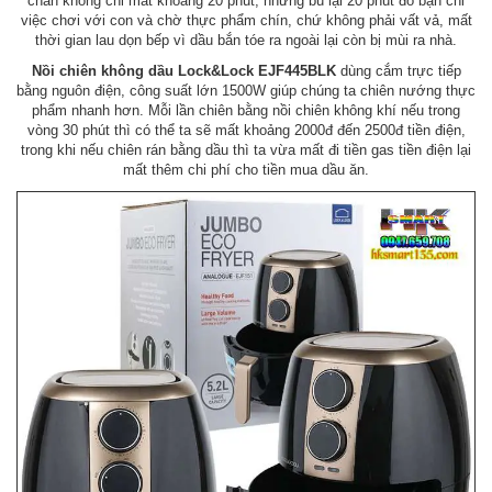
chân không chỉ mất khoảng 20 phút, nhưng bù lại 20 phút đó bạn chỉ
việc chơi với con và chờ thực phẩm chín, chứ không phải vất vả, mất
thời gian lau dọn bếp vì dầu bắn tóe ra ngoài lại còn bị mùi ra nhà.
Nồi chiên không dầu Lock&Lock EJF445BLK
dùng cắm trực tiếp
bằng nguôn điện, công suất lớn 1500W giúp chúng ta chiên nướng thực
phẩm nhanh hơn. Mỗi lần chiên bằng nồi chiên không khí nếu trong
vòng 30 phút thì có thể ta sẽ mất khoảng 2000đ đến 2500đ tiền điện,
trong khi nếu chiên rán bằng dầu thì ta vừa mất đi tiền gas tiền điện lại
mất thêm chi phí cho tiền mua dầu ăn.