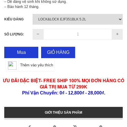
– Dễ dàng vệ sinh khi không sử dụng.
– Bảo hành 12 tháng.
KIỂU DÁNG
SỐ LƯỢNG:
Mua
GIỎ HÀNG
Thêm vào yêu thích
ƯU ĐÃI ĐẶC BIỆT- FREE SHIP 100% MỌI ĐƠN HÀNG CÓ
GIÁ TRỊ MUA TỪ 299K
Phí Vận Chuyển: 0₫ - 12,800₫ - 28,000₫.
GIỚI THIỆU SẢN PHẨM