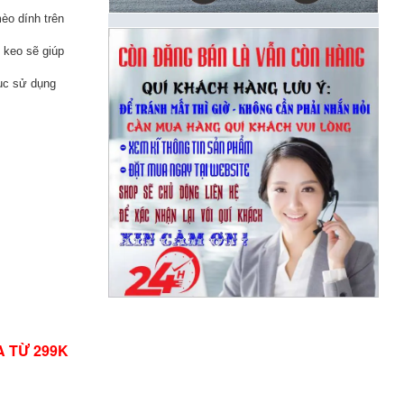
mèo dính trên
 keo sẽ giúp
tục sử dụng
A TỪ 299K