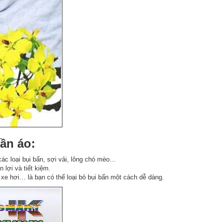
uần áo:
các loại bụi bẩn, sợi vải, lông chó mèo…
n lợi và tiết kiệm.
m xe hơi… là bạn có thể loại bỏ bụi bẩn một cách dễ dàng.