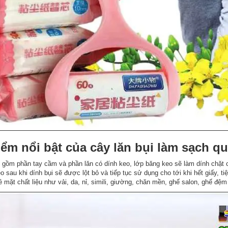
ểm nổi bật của cây lăn bụi làm sạch q
bao gồm phần tay cầm và phần lăn có dính keo, lớp băng keo sẽ làm dính chặt 
o sau khi dính bụi sẽ được lột bỏ và tiếp tục sử dụng cho tới khi hết giấy, tiệ
 mặt chất liệu như vải, da, nỉ, simili, giường, chăn mền, ghế salon, ghế đệ