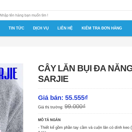
TIN TỨC
DỊCH VỤ
LIÊN HỆ
KIỂM TRA ĐƠN HÀNG
CÂY LĂN BỤI ĐA NĂN
SARJIE
Giá bán: 55.555₫
99.000₫
Giá thị trường:
MÔ TẢ NGẮN
- Thiết kế gồm phần tay cầm và cuộn lăn có dính keo