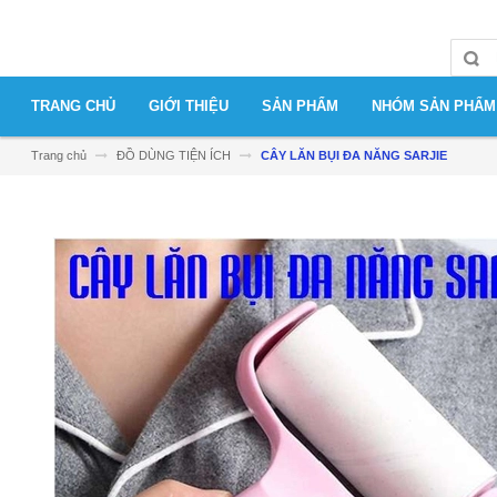
TRANG CHỦ
GIỚI THIỆU
SẢN PHẨM
NHÓM SẢN PHẨM
Trang chủ
ĐỒ DÙNG TIỆN ÍCH
CÂY LĂN BỤI ĐA NĂNG SARJIE