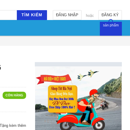
TÌM KIẾM
ĐĂNG NHẬP
ĐĂNG KÝ
hoặc
sản phẩm
G
CÒN HÀNG
 (Tặng kèm thêm