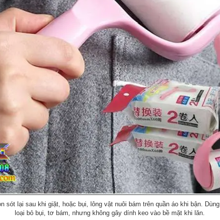
n sót lại sau khi giặt, hoặc bụi, lông vật nuôi bám trên quần áo khi bận. Dùn
loại bỏ bụi, tơ bám, nhưng không gây dính keo vào bề mặt khi lăn.