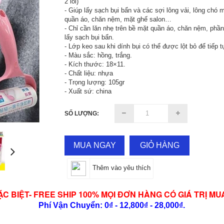
2 lõi)
- Giúp lấy sạch bụi bẩn và các sợi lông vải, lông chó 
quần áo, chăn nệm, mặt ghế salon…
- Chỉ cần lăn nhẹ trên bề mặt quần áo, chăn nệm, phần
lấy sạch bụi bẩn.
- Lớp keo sau khi dính bụi có thể được lột bỏ để tiếp 
- Màu sắc: hồng, trắng.
- Kích thước: 18×11.
- Chất liệu: nhựa
- Trọng lượng: 105gr
- Xuất sứ: china
SỐ LƯỢNG:
MUA NGAY
GIỎ HÀNG
Thêm vào yêu thích
ẶC BIỆT- FREE SHIP 100% MỌI ĐƠN HÀNG CÓ GIÁ TRỊ MU
Phí Vận Chuyển: 0₫ - 12,800₫ - 28,000₫.