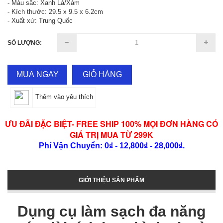
- Màu sắc: Xanh Lá/Xám
- Kích thước: 29.5 x 9.5 x 6.2cm
- Xuất xứ: Trung Quốc
SỐ LƯỢNG:
MUA NGAY
GIỎ HÀNG
Thêm vào yêu thích
ƯU ĐÃI ĐẶC BIỆT- FREE SHIP 100% MỌI ĐƠN HÀNG CÓ
GIÁ TRỊ MUA TỪ 299K
Phí Vận Chuyển: 0₫ - 12,800₫ - 28,000₫.
GIỚI THIỆU SẢN PHẨM
Dụng cụ làm sạch đa năng