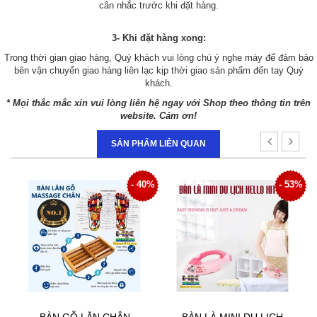
cân nhắc trước khi đặt hàng.
3- Khi đặt hàng xong:
Trong thời gian giao hàng, Quý khách vui lòng chú ý nghe máy để đảm bảo
bên vận chuyển giao hàng liên lạc kịp thời giao sản phẩm đến tay Quý
khách.
* Mọi thắc mắc xin vui lòng liên hệ ngay với Shop theo thông tin trên
website. Cảm ơn!
SẢN PHẨM LIÊN QUAN
0%
- 53%
- 33%
BÀN LÀ MINI DU LỊCH
BẢNG SỐ ĐIỆN THOẠI