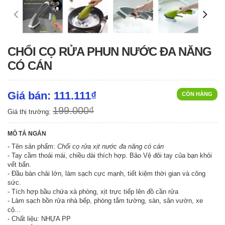
CHỔI CỌ RỬA PHUN NƯỚC ĐA NĂNG
CÓ CÁN
Giá bán: 111.111₫
CÒN HÀNG
199.000₫
Giá thị trường:
MÔ TẢ NGẮN
- Tên sản phẩm:
Chổi cọ rửa xịt nước đa năng có cán
- Tay cầm thoải mái, chiều dài thích hợp. Bảo Vệ đôi tay của bạn khỏi
vết bẩn.
- Đầu bàn chải lớn, làm sạch cực mạnh, tiết kiệm thời gian và công
sức.
- Tích hợp bầu chứa xà phòng, xịt trực tiếp lên đồ cần rửa
- Làm sạch bồn rửa nhà bếp, phòng tắm tường, sàn, sân vườn, xe
cộ...
- Chất liệu: NHỰA PP