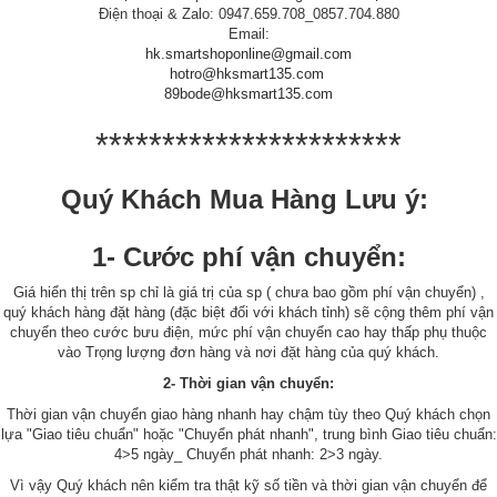
Điện thoại & Zalo: 0947.659.708_0857.704.880
Email:
hk.smartshoponline@gmail.com
hotro@hksmart135.com
89bode@hksmart135.com
***********************
Quý Khách Mua Hàng Lưu ý:
1- Cước phí vận chuyển:
Giá hiển thị trên sp chỉ là giá trị của sp ( chưa bao gồm phí vận chuyển) ,
quý khách hàng đặt hàng (đặc biệt đối với khách tỉnh) sẽ cộng thêm phí vận
chuyển theo cước bưu điện, mức phí vận chuyển cao hay thấp phụ thuộc
vào Trọng lượng đơn hàng và nơi đặt hàng của quý khách.
2- Thời gian vận chuyển:
Thời gian vận chuyển giao hàng nhanh hay chậm tùy theo Quý khách chọn
lựa "Giao tiêu chuẩn" hoặc "Chuyển phát nhanh", trung bình Giao tiêu chuẩn:
4>5 ngày_ Chuyển phát nhanh: 2>3 ngày.
Vì vậy Quý khách nên kiểm tra thật kỹ số tiền và thời gian vận chuyển để