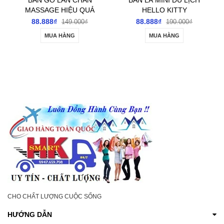
HELLO KITTY
GẮN Ô TÔ KHI DỪNG
ĐỖ XE
88.888₫
66.666₫
190.000₫
99.000₫
MUA HÀNG
TÙY CHỌN
CHO CHẤT LƯỢNG CUỘC SỐNG
HƯỚNG DẪN