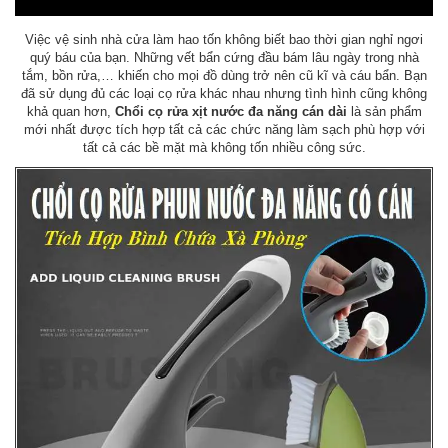
Việc vệ sinh nhà cửa làm hao tốn không biết bao thời gian nghỉ ngơi
quý báu của bạn. Những vết bẩn cứng đầu bám lâu ngày trong nhà
tắm, bồn rửa,… khiến cho mọi đồ dùng trở nên cũ kĩ và cáu bẩn. Bạn
đã sử dụng đủ các loại cọ rửa khác nhau nhưng tình hình cũng không
khả quan hơn,
Chổi cọ rửa xịt nước đa năng cán dài
là sản phẩm
mới nhất được tích hợp tất cả các chức năng làm sạch phù hợp với
tất cả các bề mặt mà không tốn nhiều công sức.