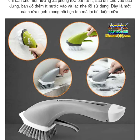
chỉ cần cho một lượng xà phòng rửa bát rất ít, sau khi cho vào bầu
đựng, bạn đổ thêm ít nước vào và lắc nhẹ rồi sử dụng. Đây là một
cách rửa sạch xoong nồi tiện ích mà lại tiết kiệm nữa.