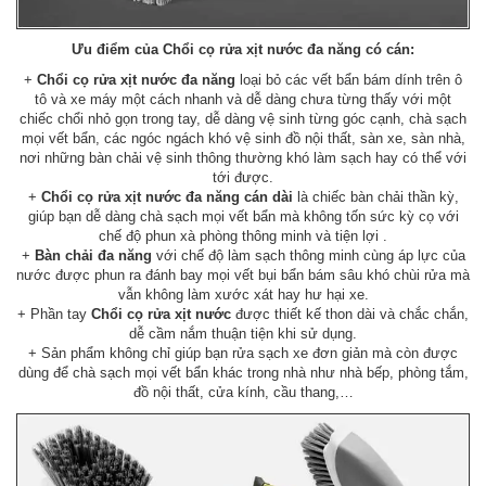
Ưu điểm của Chổi cọ rửa xịt nước đa năng có cán:
+
Chổi cọ rửa xịt nước đa năng
loại bỏ các vết bẩn bám dính trên ô
tô và xe máy một cách nhanh và dễ dàng chưa từng thấy với một
chiếc chổi nhỏ gọn trong tay, dễ dàng vệ sinh từng góc cạnh, chà sạch
mọi vết bẩn, các ngóc ngách khó vệ sinh đồ nội thất, sàn xe, sàn nhà,
nơi những bàn chải vệ sinh thông thường khó làm sạch hay có thể với
tới được.
+
Chổi cọ rửa xịt nước đa năng cán dài
là chiếc bàn chải thần kỳ,
giúp bạn dễ dàng chà sạch mọi vết bẩn mà không tốn sức kỳ cọ với
chế độ phun xà phòng thông minh và tiện lợi .
+
Bàn chải đa năng
với chế độ làm sạch thông minh cùng áp lực của
nước được phun ra đánh bay mọi vết bụi bẩn bám sâu khó chùi rửa mà
vẫn không làm xước xát hay hư hại xe.
+ Phần tay
Chổi cọ rửa xịt nước
được thiết kế thon dài và chắc chắn,
dễ cầm nắm thuận tiện khi sử dụng.
+ Sản phẩm không chỉ giúp bạn rửa sạch xe đơn giản mà còn được
dùng để chà sạch mọi vết bẩn khác trong nhà như nhà bếp, phòng tắm,
đồ nội thất, cửa kính, cầu thang,…