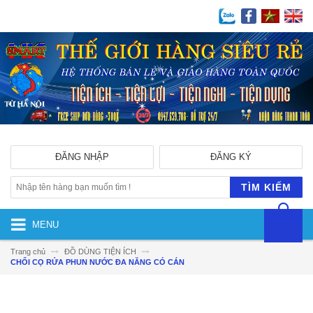
ĐĂNG NHẬP
ĐĂNG KÝ
TÌM KIẾM
MENU
Trang chủ
ĐỒ DÙNG TIỆN ÍCH
CHỔI CỌ RỬA PHUN NƯỚC ĐA NĂNG CÓ CÁN