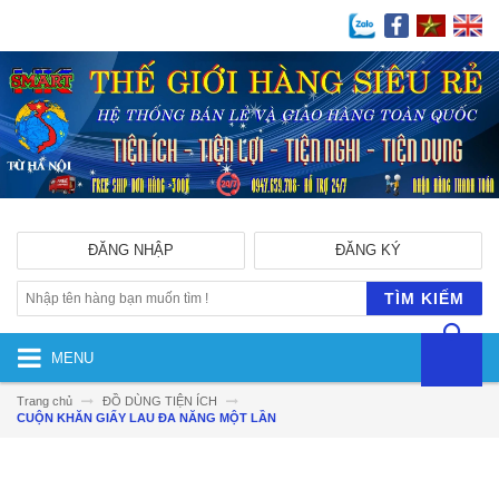
ĐĂNG NHẬP
ĐĂNG KÝ
TÌM KIẾM
MENU
Trang chủ
ĐỒ DÙNG TIỆN ÍCH
CUỘN KHĂN GIẤY LAU ĐA NĂNG MỘT LẦN