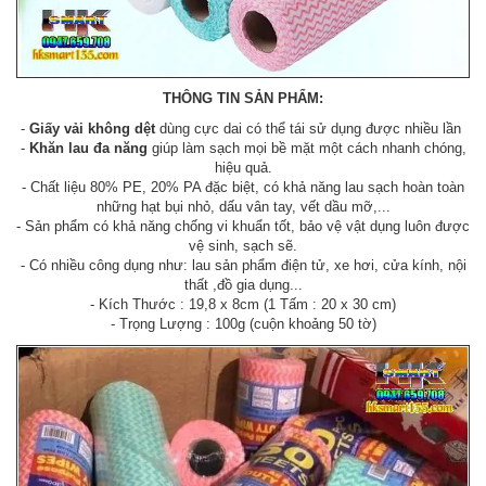
THÔNG TIN SẢN PHẨM:
-
Giấy vải không dệt
dùng cực dai có thể tái sử dụng được nhiều lần
-
Khăn lau đa năng
giúp làm sạch mọi bề mặt một cách nhanh chóng,
hiệu quả.
- Chất liệu 80% PE, 20% PA đặc biệt, có khả năng lau sạch hoàn toàn
những hạt bụi nhỏ, dấu vân tay, vết dầu mỡ,...
- Sản phẩm có khả năng chống vi khuẩn tốt, bảo vệ vật dụng luôn được
vệ sinh, sạch sẽ.
- Có nhiều công dụng như: lau sản phẩm điện tử, xe hơi, cửa kính, nội
thất ,đồ gia dụng...
- Kích Thước : 19,8 x 8cm (1 Tấm : 20 x 30 cm)
- Trọng Lượng : 100g (cuộn khoảng 50 tờ)