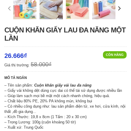
CUỘN KHĂN GIẤY LAU ĐA NĂNG MỘT
LẦN
26.666₫
CÒN HÀNG
58.000₫
Giá thị trường:
MÔ TẢ NGẮN
– Tên sản phẩm:
Cuộn khăn giấy vải lau đa năng
– Giấy vải không dệt dùng cực dai có thể tái sử dụng được nhiều lần
– Giúp làm sạch mọi bề mặt một cách nhanh chóng, hiệu quả.
– Chất liệu 80% PE, 20% PA không mùn, không bụi
– Có nhiều công dụng như: lau sản phẩm điện tử, xe hơi, cửa kính, nội
thất ,đồ gia dụng...
– Kích Thước: 19,8 x 8cm (1 Tấm : 20 x 30 cm)
– Trọng Lượng: 100g (cuộn khoảng 50 tờ)
– Xuất xứ: Trung Quốc