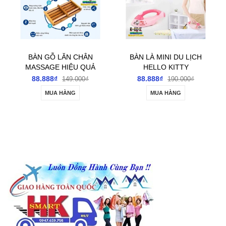
BÀN LÀ MINI DU LỊCH
BẢNG SỐ ĐIỆN THOẠI
HELLO KITTY
GẮN Ô TÔ KHI DỪNG
ĐỖ XE
88.888₫
66.666₫
190.000₫
99.000₫
MUA HÀNG
TÙY CHỌN